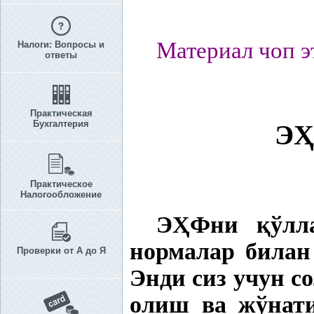
Материал чоп э
Налоги: Вопросы и
ответы
Практическая
Бухгалтерия
Э
Ҳ
Практическое
Налогообложение
Э
Ҳ
Фни
қ
ўл
нормалар била
Проверки от А до Я
Энди сиз учун с
олиш ва жўнат