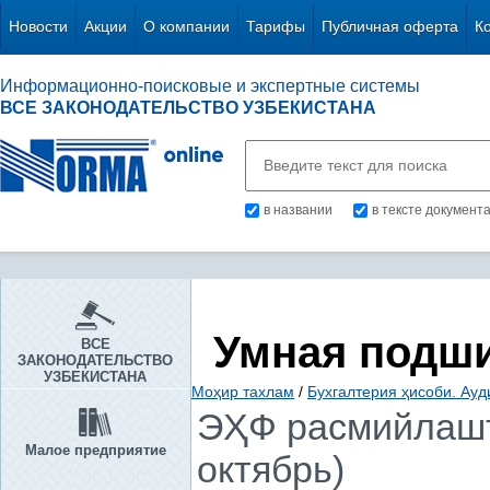
Новости
Акции
О компании
Тарифы
Публичная оферта
К
Информационно-поисковые и экспертные системы
ВСЕ ЗАКОНОДАТЕЛЬСТВО УЗБЕКИСТАНА
в названии
в тексте документ
Умная подш
ВСЕ
ЗАКОНОДАТЕЛЬСТВО
УЗБЕКИСТАНА
Моҳир тахлам
/
Бухгалтерия ҳисоби. Ауд
ЭҲФ расмийлашти
Малое предприятие
октябрь)