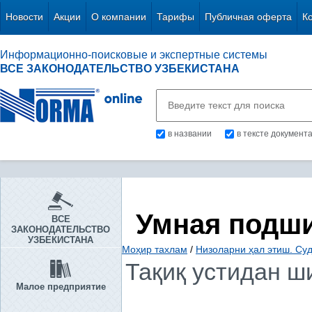
Новости
Акции
О компании
Тарифы
Публичная оферта
К
Информационно-поисковые и экспертные системы
ВСЕ ЗАКОНОДАТЕЛЬСТВО УЗБЕКИСТАНА
в названии
в тексте документ
Умная подш
ВСЕ
ЗАКОНОДАТЕЛЬСТВО
УЗБЕКИСТАНА
Моҳир тахлам
/
Низоларни ҳал этиш. Су
Тақиқ устидан ши
Малое предприятие