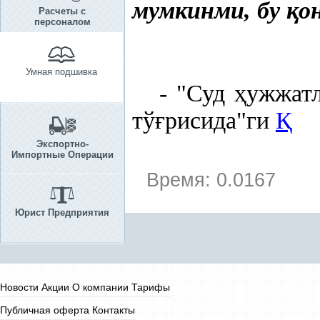
мумкинми, бу
қ
о
Расчеты с
персоналом
Умная подшивка
- "
Суд
ҳ
ужжат
тў
ғ
рисида
"ги
Қ
Экспортно-
Импортные Операции
Время: 0.0167
Юрист Предприятия
Новости
Акции
О компании
Тарифы
Публичная оферта
Контакты