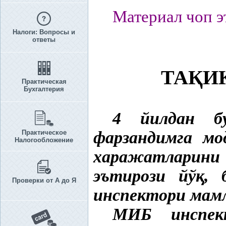
Материал чоп э
Налоги: Вопросы и
ответы
ТА
Қ
И
Практическая
Бухгалтерия
4 йилдан б
фарзандимга м
Практическое
Налогообложение
харажатларини
эътирози йў
қ
, 
Проверки от А до Я
инспектори мам
МИБ инспек