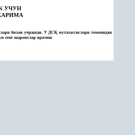
К УЧУН
 ЖАРИМА
илари билан учрашди. У ДС
Қ
мутахассислари томонидан
чун тенг шароитлар яратиш