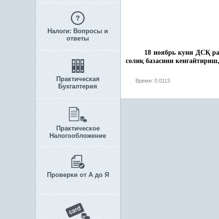
Налоги: Вопросы и
ответы
18 ноябрь куни ДС
Қ
ра
соли
қ
базасини кенгайтириш,
Практическая
Время: 0.0113
Бухгалтерия
Практическое
Налогообложение
Проверки от А до Я