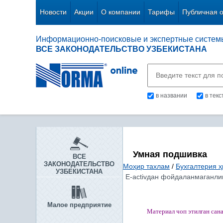
Новости
Акции
О компании
Тарифы
Публичная 
Информационно-поисковые и экспертные систем
ВСЕ ЗАКОНОДАТЕЛЬСТВО УЗБЕКИСТАНА
в названии
в тек
Умная подшивка
ВСЕ
ЗАКОНОДАТЕЛЬСТВО
Моҳир тахлам
/
Бухгалтерия ҳ
УЗБЕКИСТАНА
Е-activдан фойдаланмаганлик
Малое предприятие
Материал чоп этилган
сан