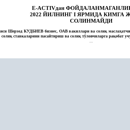
Е-ACTIVдан ФОЙДАЛАНМАГАНЛИ
2022 ЙИЛНИНГ I ЯРМИДА КИМГА
СОЛИНМАЙДИ
иси Шерзод КУДБИЕВ бизнес, ОАВ вакиллари ва соли
қ
масла
ҳ
атч
 соли
қ
ставкаларини пасайтириш ва соли
қ
тўловчиларга ра
қ
обат у
...