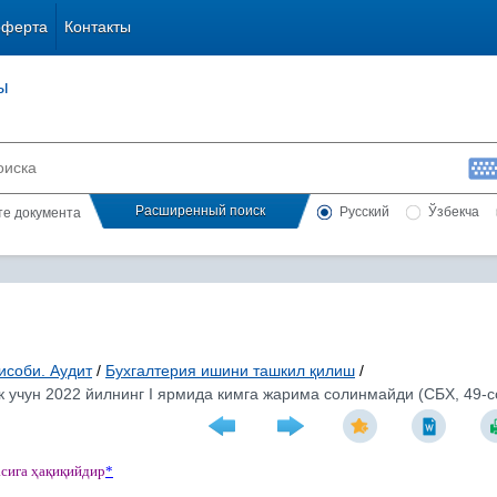
оферта
Контакты
ы
Расширенный поиск
Русский
Ўзбекча
сте документа
исоби. Аудит
/
Бухгалтерия ишини ташкил қилиш
/
 учун 2022 йилнинг I ярмида кимга жарима солинмайди (СБХ, 49-с
асига
ҳ
а
қ
и
қ
ийдир
*