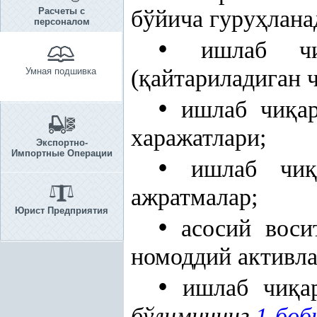
Расчеты с
бўйича гуру
ҳ
лана
персоналом
•
ишлаб ч
(
қ
айтариладиган 
Умная подшивка
•
ишлаб чи
қ
а
харажатлари;
Экспортно-
Импортные Операции
•
ишлаб чи
ажратмалар;
Юрист Предприятия
•
асосий воси
номоддий активла
•
ишлаб чи
қ
а
бўлимининг
1-боб