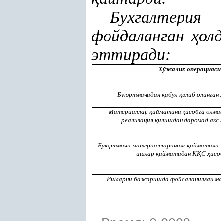
Бухгалтери
фойдаланган
ҳ
ол
эттиради:
Хўжалик операцияси
Буюртмачидан
қ
абул
қ
илиб олинган
Материаллар
қ
ийматини
ҳ
исобга олма
реализация
қ
илишдан даромад акс 
Буюртмачи материалларининг
қ
ийматини
ишлар
қ
ийматидан
ҚҚ
С
ҳ
исо
Ишларни бажаришда фойдаланилган м