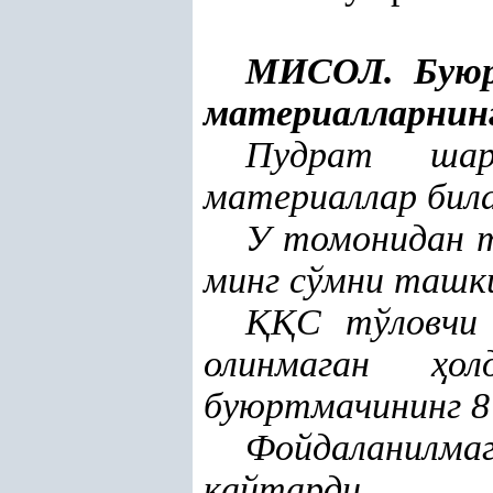
МИСОЛ. Буюр
материалларнин
Пудрат ша
материаллар бил
У томонидан 
минг сўмни ташк
ҚҚ
С тўловчи
олинмаган
ҳ
о
буюртмачининг 8
Фойдаланилм
қ
айтарди.