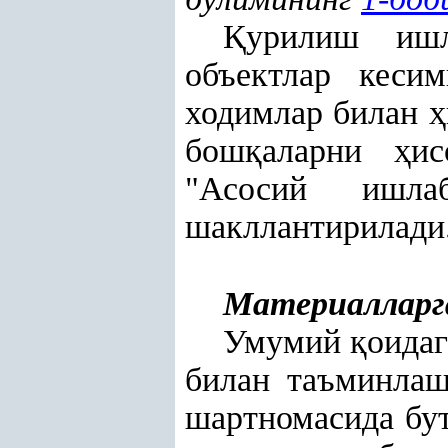
Қ
урилиш иш
объектлар кесим
ходимлар билан
ҳ
бош
қ
аларни
ҳ
и
"Асосий ишл
шакллантирилади
Материалларг
Умумий
қ
оида
билан таъминлаш
шартномасида бу