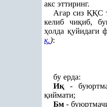
акс эттиринг.
Агар сиз
ҚҚ
С 
келиб чи
қ
иб, б
ҳ
олда
қ
уйидаги 
қ
.
)
:
бу ерда:
И
қ
- буюртма
қ
иймати;
Бм
- буюртмач