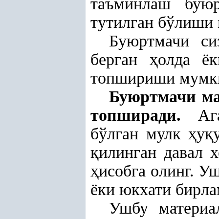
таъминлаш буюр
тутилган бўлиши
Буюртмачи си
берган
ҳ
олда ё
топшириши мумк
Буюртмачи м
топширади.
Аг
бўлган мулк
ҳ
у
қ
қ
илинган давал 
ҳ
исобга олинг. У
ёки юкхати бирл
Ушбу материа