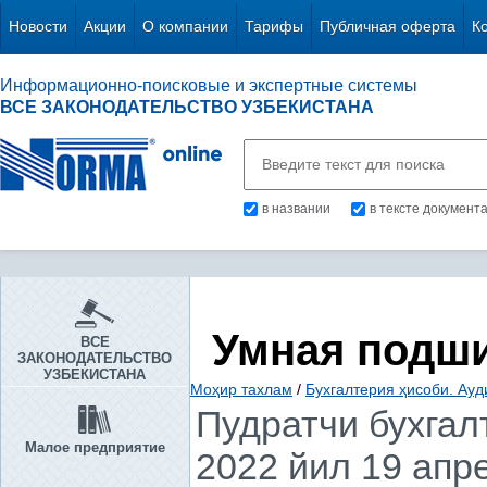
Новости
Акции
О компании
Тарифы
Публичная оферта
К
Информационно-поисковые и экспертные системы
ВСЕ ЗАКОНОДАТЕЛЬСТВО УЗБЕКИСТАНА
в названии
в тексте документ
Умная подш
ВСЕ
ЗАКОНОДАТЕЛЬСТВО
УЗБЕКИСТАНА
Моҳир тахлам
/
Бухгалтерия ҳисоби. Ауд
Пудратчи бухгал
Малое предприятие
2022 йил 19 апр