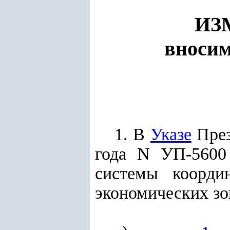
ИЗ
вносим
1.
В
Указе
През
года N УП-5600
системы коорди
экономических зо