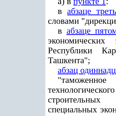
а) в
пункте 1
:
в
абзаце трет
словами "дирекци
в
абзаце пято
экономических
Республики Кар
Ташкента";
абзац одиннад
"таможенн
технологическог
строительных 
специальных эко