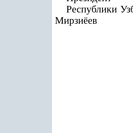
Респу
Мирзиёев