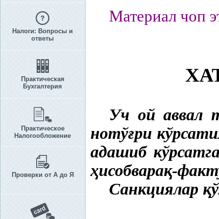
Материал чоп э
Налоги: Вопросы и
ответы
ХА
Практическая
Бухгалтерия
Уч ой аввал 
нотў
ғ
ри кўрсати
Практическое
Налогообложение
адашиб кўрсатга
ҳ
исобвара
қ
-факт
Проверки от А до Я
Санкциялар
қ