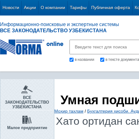
Новости
Акции
О компании
Тарифы
Публичная оферта
К
Информационно-поисковые и экспертные системы
ВСЕ ЗАКОНОДАТЕЛЬСТВО УЗБЕКИСТАНА
в названии
в тексте документ
Умная подш
ВСЕ
ЗАКОНОДАТЕЛЬСТВО
УЗБЕКИСТАНА
Моҳир тахлам
/
Бухгалтерия ҳисоби. Ауд
Хато ортидан са
Малое предприятие