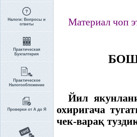
Материал чоп э
Налоги: Вопросы и
ответы
Практическая
Бухгалтерия
БОШ
Практическое
Налогообложение
Йил якунлан
охиригача туга
Проверки от А до Я
чек-вара
қ
туздик