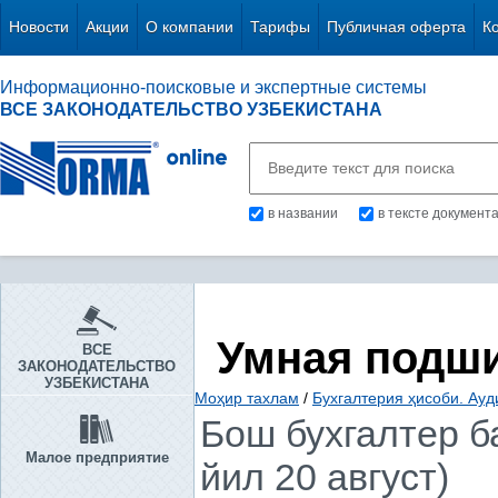
Новости
Акции
О компании
Тарифы
Публичная оферта
К
Информационно-поисковые и экспертные системы
ВСЕ ЗАКОНОДАТЕЛЬСТВО УЗБЕКИСТАНА
в названии
в тексте документ
Умная подш
ВСЕ
ЗАКОНОДАТЕЛЬСТВО
УЗБЕКИСТАНА
Моҳир тахлам
/
Бухгалтерия ҳисоби. Ауд
Бош бухгалтер б
Малое предприятие
йил 20 август)