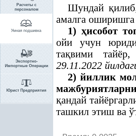
Шундай
қ
илиб
Расчеты с
персоналом
амалга оширишга
1)
ҳ
исобот т
Умная подшивка
ойи учун юриди
та
қ
вими тайёр
Экспортно-
29.11.2022 йилда
Импортные Операции
2) йиллик м
мажбуриятларни
Юрист Предприятия
қ
андай тайёргар
ташкил этиш ва 