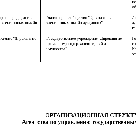
не
об
арное предприятие
Акционерное общество "Организация
Ак
и электронных онлайн-
электронных онлайн-аукционов".
ау
го
ждение "Дирекция по
Государственное учреждение "Дирекция по
Го
временному содержанию зданий и
со
имущества".
Ка
эф
ОРГАНИЗАЦИОННАЯ СТРУКТ
Агентства по управлению государственны