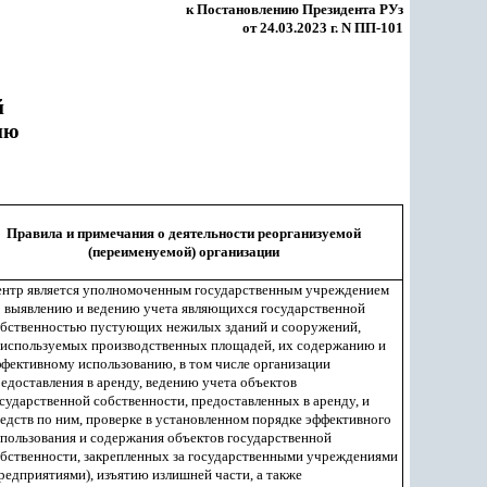
к Постановлению Президента РУз
от 24.03.2023 г. N ПП-101
й
ию
Правила и примечания о деятельности реорганизуемой
(переименуемой) организации
ентр является уполномоченным государственным учреждением
 выявлению и ведению учета являющихся государственной
обственностью пустующих нежилых зданий и сооружений,
используемых производственных площадей, их содержанию и
фективному использованию, в том числе организации
едоставления в аренду, ведению учета объектов
сударственной собственности, предоставленных в аренду, и
едств по ним, проверке в установленном порядке эффективного
пользования и содержания объектов государственной
бственности, закрепленных за государственными учреждениями
редприятиями), изъятию излишней части, а также