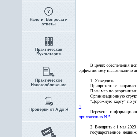
Налоги: Вопросы и
ответы
Практическая
Бухгалтерия
В целях обеспечения и
эффективному налаживанию дея
Практическое
1. Утвердить:
Налогообложение
Приоритетные направлен
План мер по реорганиза
Организационную структ
"Дорожную карту" по уг
4
;
Проверки от А до Я
Перечень информационн
приложению N 5
.
2. Внедрить с 1 мая 202
государственное недви