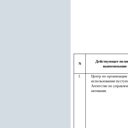
Действующее полно
N
наименование 
1.
Центр по организации
использования пустую
Агентстве по управле
активами.