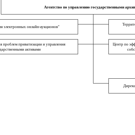
Агентство по управлению государственными архи
Террит
ия электронных онлайн-аукционов"
я проблем приватизации и управления
Центр по эф
дарственными активами
собс
Дирекц