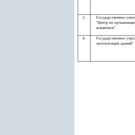
2.
Государственное унит
"Центр по организаци
аукционов".
4.
Государственное учре
эксплуатации зданий"
.