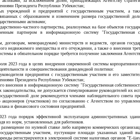
 активами, за исключением долей, принадлежащих Агентству стратеги
ениями Президента Республики Узбекистан;
ных учреждений и предприятий с государственным участием, а так
вязанных с образованием и изменением размера государственной дол
дарственными активами;
сударственно-частного партнерства, реализуемых на базе объектов госу
ственным партнером в информационную систему "Государственная 
м, договорам, меморандумам) министерств и ведомств, органов госуд
нного недвижимого имущества и его отчуждении, а также о внесении тр
системы в обязательном порядке требуется получение заключения Агентс
 июля 2023 года в целях внедрения современной системы корпоративног
деятельности и совершенствования дивидендной политики:
руководителя предприятия с государственным участием и его заместите
ениями Президента Республики Узбекистан;
ого внесения в информационную систему "Государственная собственност
х законодательства, не допускается стимулирование руководителей их ис
осударственной доле рекомендуется членами наблюдательного совета пр
ю акционеров (участников) по согласованию с Агентством по управле
плана и финансового состояния предприятий.
2023 года порядок эффективной эксплуатации административных здан
дя из норм, установленных для работников.
я размещение по нулевой ставке либо напрямую коммерческих организац
государственным участием, пустующие площади указанных зданий вы
 аренды регистрируются в электронной системе налоговых органов "E-ijar