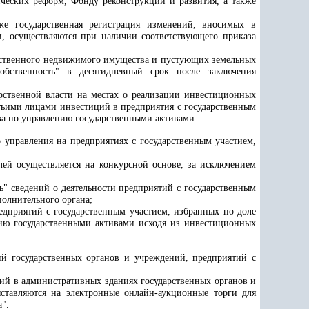
ческих реформ, Фонду реконструкции и развития, а также
же государственная регистрация изменений, вносимых в
и, осуществляются при наличии соответствующего приказа
дарственного недвижимого имущества и пустующих земельных
собственность" в десятидневный срок после заключения
арственной власти на местах о реализации инвестиционных
етьими лицами инвестиций в предприятия с государственным
тва по управлению государственными активами.
о управления на предприятиях с государственным участием,
лей осуществляется на конкурсной основе, за исключением
ь" сведений о деятельности предприятий с государственным
полнительного органа;
едприятий с государственным участием, избранных по доле
нию государственными активами исходя из инвестиционных
ий государственных органов и учреждений, предприятий с
ий в административных зданиях государственных органов и
ставляются на электронные онлайн-аукционные торги для
a".