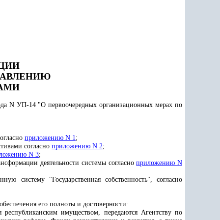
ЦИИ
РАВЛЕНИЮ
АМИ
ода N УП-14 "О первоочередных организационных мерах по
согласно
приложению N 1
;
ктивами согласно
приложению N 2
;
ложению N 3
;
ансформации деятельности системы согласно
приложению N
ую систему "Государственная собственность", согласно
 обеспечения его полноты и достоверности:
я республиканским имуществом, передаются Агентству по