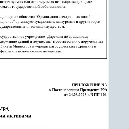
используемых или используемых не в надлежащих целях
ъектов государственной собственности.
ционерное общество "Организация электронных онлайн-
кционов" организует аукционные, конкурсные и другие торги
сударственным и частным имуществом.
сударственное учреждение "Дирекция по временному
держанию зданий и имущества" в соответствии с поручениями
бинета Министров и учредителя осуществляет хранение и
фективное использование имущества.
ПРИЛОЖЕНИЕ N 3
к Постановлению Президента РУз
от 24.03.2023 г. N ПП-101
УРА
ми активами