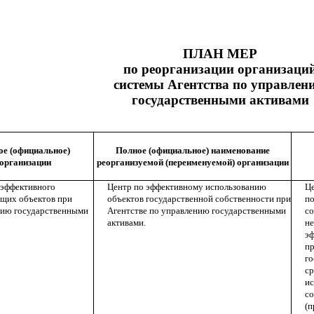
ПЛАН МЕР
по реорганизации организаци
системы
Агентства по управлен
государственными активами
е (официальное)
Полное (официальное) наименование
организации
реорганизуемой (переименуемой) организации
 эффективного
Центр по эффективному использованию
Ц
щих объектов при
объектов государственной собственности при
по
нию государственными
Агентстве по управлению государственными
с
активами.
не
эф
пр
го
ср
ис
со
(п