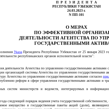
П Р Е З И Д Е Н Т А
РЕСПУБЛИКИ УЗБЕКИСТАН
24.03.2023 г.
N ПП-101
О МЕРАХ
ПО ЭФФЕКТИВНОЙ ОРГАНИЗА
ДЕЯТЕЛЬНОСТИ АГЕНТСТВА ПО УП
ГОСУДАРСТВЕННЫМИ АКТИВ
сполнения
Указа
Президента Республики Узбекистан от 25 января 2023 г
тельности республиканских органов исполнительной власти":
ия деятельности Агентства по управлению государственными активами 
ции организаций системы Агентства по управлению государственными а
уру Агентства по управлению государственными активами согласно
при
лублению реформ в сфере управления государственными активами и тр
ых систем министерств и ведомств, интегрируемых в информационн
3 года следующий порядок ведения учета государственной собственности,
жимое имущество и государственные пакеты акций (доли), являющиес