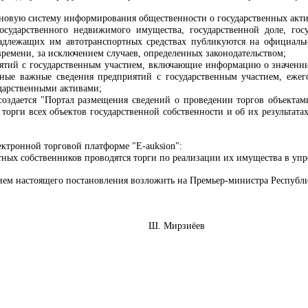
новую систему информирования общественности о государственных акти
государственного недвижимого имущества, государственной доле, го
адлежащих им автотранспортных средствах публикуются на официальн
времени, за исключением случаев, определенных законодательством;
ятий с государственным участием, включающие информацию о значении
иные важные сведения предприятий с государственным участием, ежег
дарственными активами;
 создается "Портал размещения сведений о проведении торгов объектам
торги всех объектов государственной собственности и об их результата
лектронной торговой платформе "E-auksion":
тных собственников проводятся торги по реализации их имущества в уп
нием настоящего постановления возложить на Премьер-министра Республ
Узбекистан Ш. Мирзиёев