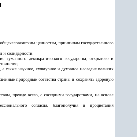
Н
 общечеловеческим ценностям, принципам государственного
и и солидарности,
е гуманного демократического государства, открытого и
стоинство,
 а также научное, культурное и духовное наследие великих
ценные природные богатства страны и сохранять здоровую
вом, прежде всего, с соседними государствами, на основе
сионального согласия, благополучия и процветания