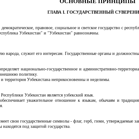
ОСНОВНЫЕ ПРИНЦИПЫ
ГЛАВА I. ГОСУДАРСТВЕННЫЙ СУВЕРЕН
, демократическое, правовое, социальное и светское государство с респу
еспублика Узбекистан" и "Узбекистан" равнозначны.
лю народа, служит его интересам. Государственные органы и должностн
определяет национально-государственное и административно-территориал
 внешнюю политику.
а и территория Узбекистана неприкосновенны и неделимы.
Республики Узбекистан является узбекский язык.
 обеспечивает уважительное отношение к языкам, обычаям и традици
я.
меет свои государственные символы - флаг, герб, гимн, утверждаемые за
 находятся под защитой государства.