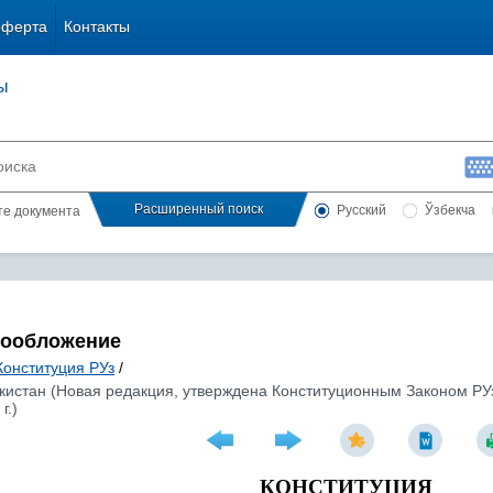
оферта
Контакты
ы
Расширенный поиск
Русский
Ўзбекча
сте документа
гообложение
Конституция РУз
/
кистан (Новая редакция, утверждена Конституционным Законом РУз 
г.)
КОНСТИТУЦИЯ