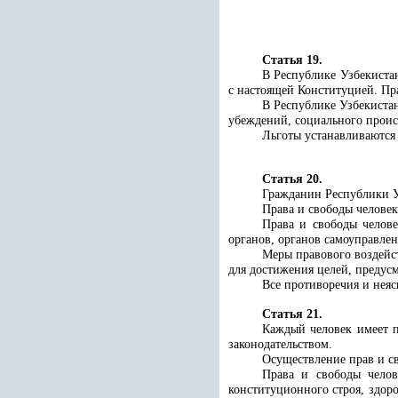
Статья 19.
В Республике Узбекиста
с настоящей Конституцией. Пр
В Республике Узбекистан
убеждений, социального прои
Льготы устанавливаются 
Статья 20.
Гражданин Республики У
Права и свободы человек
Права и свободы челове
органов, органов самоуправле
Меры правового воздейс
для достижения целей, предус
Все противоречия и неяс
Статья 21.
Каждый человек имеет п
законодательством.
Осуществление прав и св
Права и свободы челов
конституционного строя, здор