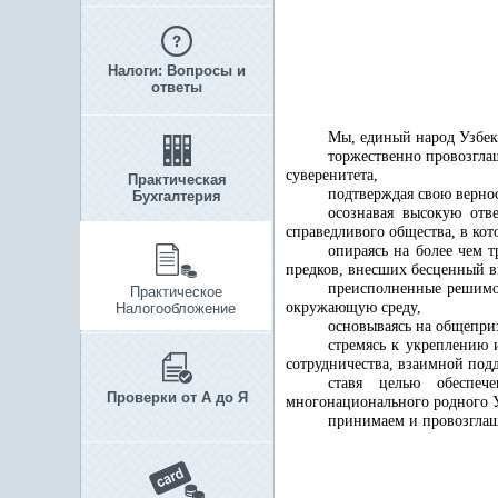
Налоги: Вопросы и
ответы
Мы, единый народ Узбек
торжественно провозгла
суверенитета,
Практическая
подтверждая свою вернос
Бухгалтерия
осознавая высокую отв
справедливого общества, в кот
опираясь на более чем 
предков, внесших бесценный 
преисполненные решимос
Практическое
окружающую среду,
Налогообложение
основываясь на общепри
стремясь к укреплению 
сотрудничества, взаимной подд
ставя целью обеспеч
Проверки от А до Я
многонационального родного У
принимаем и провозгла