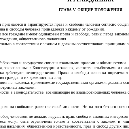
ГЛАВА V. ОБЩИЕ ПОЛОЖЕНИЯ
н признаются и гарантируются права и свободы человека согласно обще
ава и свободы человека принадлежат каждому от рождения.
 все граждане имеют одинаковые права и свободы, равны перед законом 
схождения, общественного положения.
только в соответствии с законом и должны соответствовать принципам 
збекистан и государство связаны взаимными правами и обязанностями.
а, закрепленные в Конституции и законах, являются незыблемыми и никт
ка действуют непосредственно. Права и свободы человека определяют 
ния граждан и их должностных лиц.
твия на человека, применяемые государственными органами, должны осн
мотренных законами.
ности в законодательстве, возникающие во взаимоотношениях человека с
раво на свободное развитие своей личности. Ни на кого без его соглас
обод человеком не должно нарушать прав, свобод и законных интересов 
ека могут быть ограничены только в соответствии с законом и ли
овья населения, общественной нравственности, прав и свобод других ли