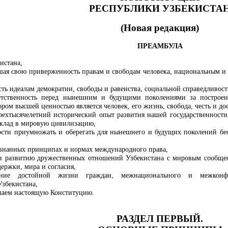
РЕСПУБЛИКИ УЗБЕКИСТА
(Новая редакция)
ПРЕАМБУЛА
истана,
шая свою приверженность правам и свободам человека, национальным и
ть идеалам демократии, свободы и равенства, социальной справедливост
етственность перед нынешним и будущими поколениями за построени
ором высшей ценностью является человек, его жизнь, свобода, честь и до
трехтысячелетний исторический опыт развития нашей государственности,
вклад в мировую цивилизацию,
ти приумножать и оберегать для нынешнего и будущих поколений бес
знанных принципах и нормах международного права,
и развитию дружественных отношений Узбекистана с мировым сообщест
ержки, мира и согласия,
ение достойной жизни граждан, межнационального и межконфес
збекистана,
шаем настоящую Конституцию.
РАЗДЕЛ ПЕРВЫЙ.