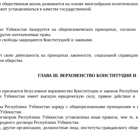
н общественная жизнь развивается на основе многообразия политических
жет устанавливаться в качестве государственной.
ке Узбекистан базируется на общечеловеческих принципах, согласно
 другие неотъемлемые права.
и свободы защищаются Конституцией и законами.
ет свою деятельность на принципах законности, социальной справедли
ия общества.
ГЛАВА III. ВЕРХОВЕНСТВО КОНСТИТУЦИИ И
 признается безусловное верховенство Конституции и законов Республи
и Узбекистан имеет высшую юридическую силу, прямое действие и о
ы Республики Узбекистан наряду с общепризнанными принципами и н
Узбекистан.
овором Республики Узбекистан установлены иные правила, чем те, к
одного договора Республики Узбекистан.
ы, другие организации, должностные лица, институты гражданского обще