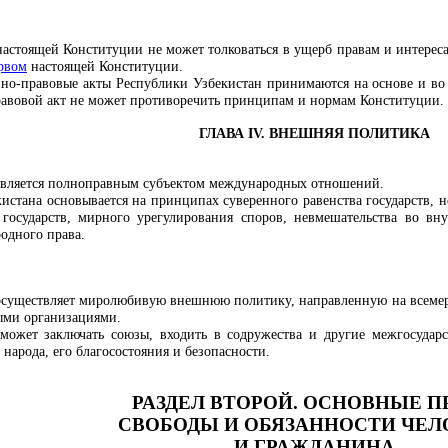
астоящей Конституции не может толковаться в ущерб правам и интере
ервом
настоящей Конституции.
но-правовые акты Республики Узбекистан принимаются на основе и во
равовой акт не может противоречить принципам и нормам Конституции.
ГЛАВА IV. ВНЕШНЯЯ ПОЛИТИКА
является полноправным субъектом международных отношений.
истана основывается на принципах суверенного равенства государств, 
 государств, мирного урегулирования споров, невмешательства во в
одного права.
осуществляет миролюбивую внешнюю политику, направленную на всемер
ыми организациями.
может заключать союзы, входить в содружества и другие межгосударс
 народа, его благосостояния и безопасности.
РАЗДЕЛ ВТОРОЙ. ОСНОВНЫЕ ПР
СВОБОДЫ И ОБЯЗАННОСТИ ЧЕЛ
И ГРАЖДАНИНА