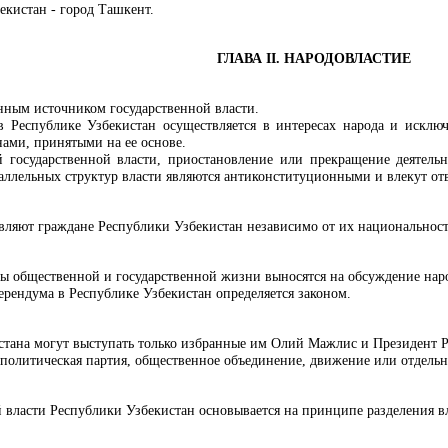
екистан - город Ташкент.
ГЛАВА II. НАРОДОВЛАСТИЕ
нным источником государственной власти.
 в Республике Узбекистан осуществляется в интересах народа и искл
нами, принятыми на ее основе.
 государственной власти, приостановление или прекращение деятель
аллельных структур власти являются антиконституционными и влекут отв
авляют граждане Республики Узбекистан независимо от их национальност
 общественной и государственной жизни выносятся на обсуждение народ
рендума в Республике Узбекистан определяется законом.
стана могут выступать только избранные им Олий Мажлис и Президент 
 политическая партия, общественное объединение, движение или отдельн
 власти Республики Узбекистан основывается на принципе разделения в