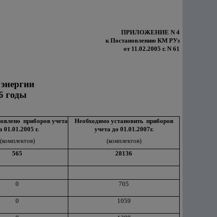
ПРИЛОЖЕНИЕ N 4
к Постановлению КМ РУз
от 11.02.2005 г. N 61
 энергии
6 годы
новлено приборов учета
Необходимо установить приборов
а 01.01.2005 г.
учета до 01.01.2007г.
(комплектов)
(комплектов)
565
28136
0
705
0
1059