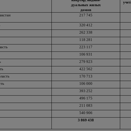
учет
дуальных жилых
домов
акстан
217 745
ь
320 412
262 338
118 281
ласть
223 117
106 931
ь
279 923
ть
422 562
ласть
170 713
сть
106 000
393 252
496 175
211 083
540 906
3 869 438