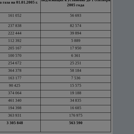
а газа на 01.01.2005 г.
2005 года
161 052
56 693
237 838
82 574
222 444
39 894
112 392
5 889
205 167
17 950
100 570
6 361
254 672
25 251
364 378
58 184
163 177
7 536
90 425
15 575
374 064
19 188
461 340
34 835
194 398
16 685
363 931
176 975
3 305 848
563 590