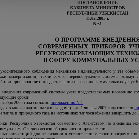
ПОСТАНОВЛЕНИЕ
КАБИНЕТА МИНИСТРОВ
РЕСПУБЛИКИ УЗБЕКИСТАН
11.02.2005 г.
N 61
О ПРОГРАММЕ ВНЕДРЕНИ
СОВРЕМЕННЫХ ПРИБОРОВ УЧ
РЕСУРСОСБЕРЕГАЮЩИХ ТЕХНО
В СФЕРУ КОММУНАЛЬНЫХ УС
еукоснительного соблюдения механизма индивидуального учета объем
кже модернизации, технического перевооружения системы коммуна
ий при производстве и предоставлении населению коммунальных услуг
 внедрения современной системы учета предоставляемых населению к
ледующие сроки:
ентября 2005 года согласно
приложению N 1
;
одах в многоквартирные жилые дома) - до 1 января 2007 года согласно
пр
а тепла и природного газа на источниках теплоснабжения завершить до 1
мики Республики Узбекистан совместно с Агентством по внешним эк
оммунхизмат" в двухмесячный срок внести предложения:
ных инвестиций для реализации в установленные сроки программы вн