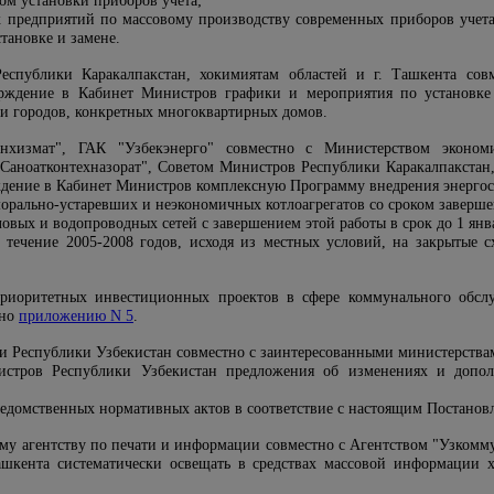
ом установки приборов учета;
 предприятий по массовому производству современных приборов учет
тановке и замене.
еспублики Каракалпакстан, хокимиятам областей и г. Ташкента сов
верждение в Кабинет Министров графики и мероприятия по установк
в и городов, конкретных многоквартирных домов.
унхизмат", ГАК "Узбекэнерго" совместно с Министерством экономи
Саноатконтехназорат", Советом Министров Республики Каракалпакстан,
ерждение в Кабинет Министров комплексную Программу внедрения энерг
орально-устаревших и неэкономичных котлоагрегатов со сроком завершен
вых и водопроводных сетей с завершением этой работы в срок до 1 янва
 течение 2005-2008 годов, исходя из местных условий, на закрытые 
приоритетных инвестиционных проектов в сфере коммунального обсл
сно
приложению N 5
.
и Республики Узбекистан совместно с заинтересованными министерствам
стров Республики Узбекистан предложения об изменениях и допол
ведомственных нормативных актов в соответствие с настоящим Постанов
кому агентству по печати и информации совместно с Агентством "Узком
ашкента систематически освещать в средствах массовой информации 