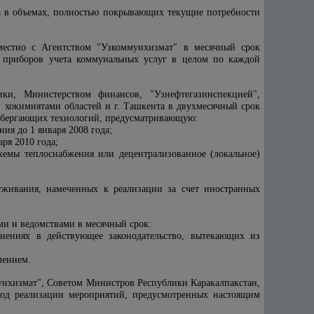
а в объемах, полностью покрывающих текущие потребности
местно с Агентством "Узкоммунхизмат" в месячный срок
е приборов учета коммунальных услуг в целом по каждой
ки, Министерством финансов, "Узнефтегазинспекцией",
 хокимиятами областей и г. Ташкента в двухмесячный срок
осбергающих технологий, предусматривающую:
ия до 1 января 2008 года;
ря 2010 года;
схемы теплоснабжения или децентрализованное (локальное)
уживания, намеченных к реализации за счет иностранных
и и ведомствами в месячный срок:
нениях в действующее законодательство, вытекающих из
лением.
мунхизмат", Советом Министров Республики Каракалпакстан,
ход реализации мероприятий, предусмотренных настоящим