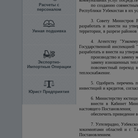
коммунальных услуг посредств
Расчеты с
по созданию совместных
персоналом
Республики Узбекистан в их ус
3. Совету Министров Р
разработать и внести на ут
Умная подшивка
территории, в разрезе районо
4. Агентству "Узкомм
Государственной инспекцией "
разработать и внести на утв
производство и замену м
Экспортно-
замену изношенных тепло
Импортные Операции
повсеместный переход в
теплоснабжение.
5. Одобрить перечень 
инвестиций и кредитов, согла
Юрист Предприятия
6. Министерству юстици
внести в Кабинет Мини
настоящего Постановления;
обеспечить приведение 
7. Узтелерадио, Узбекс
хокимиятами областей и г. Т
Постановлением.