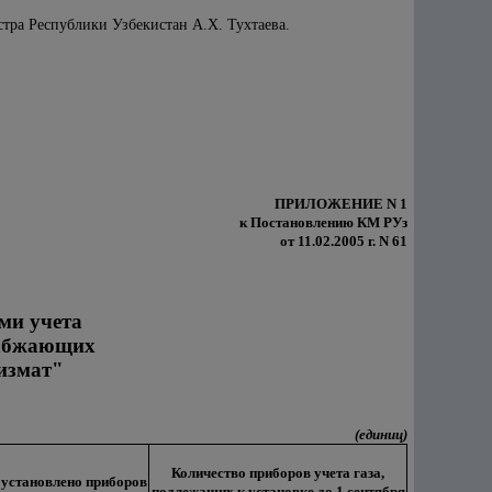
тра Республики Узбекистан А.Х. Тухтаева.
ПРИЛОЖЕНИЕ N 1
к Постановлению КМ РУз
от 11.02.2005 г. N 61
ми учета
набжающих
измат"
(единиц)
Количество приборов учета газа,
 установлено приборов
подлежащих к установке до 1 сентября