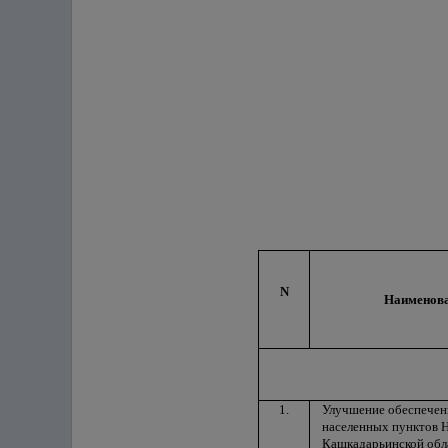
N
Наименова
1.
Улучшение обеспечен
населенных пунктов 
Кашкадарьинской обл