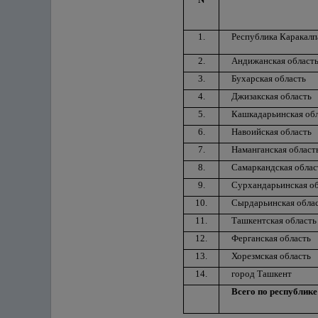
1.
Республика Каракалп
2.
Андижанская област
3.
Бухарская область
4.
Джизакская область
5.
Кашкадарьинская об
6.
Навоийская область
7.
Наманганская област
8.
Самаркандская облас
9.
Сурхандарьинская об
10.
Сырдарьинская обла
11.
Ташкентская область
12.
Ферганская область
13.
Хорезмская область
14.
город Ташкент
Всего по республике