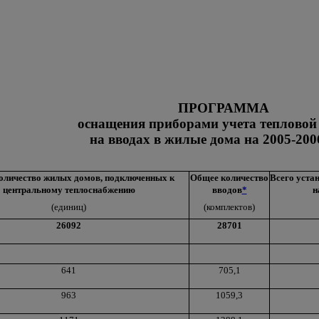
ПРОГРАММА
оснащения приборами учета тепловой
на вводах в жилые дома на 2005-200
оличество жилых домов, подключенных к
Общее количество
Всего уста
центральному теплоснабжению
вводов
*
н
(единиц)
(комплектов)
26092
28701
641
705,1
963
1059,3