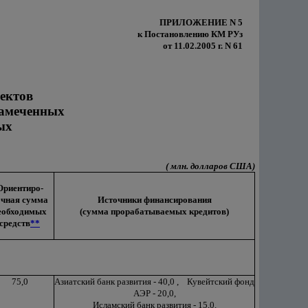
ПРИЛОЖЕНИЕ N 5
к Постановлению КМ РУз
от 11.02.2005 г. N 61
ектов
намеченных
ых
( млн. долларов США)
Ориентиро-
очная сумма
Источники финансирования
еобходимых
(сумма прорабатываемых кредитов)
средств
**
75,0
Азиатский банк развития - 40,0 , Кувейтский фонд
АЭР - 20,0,
Исламский банк развития - 15,0.