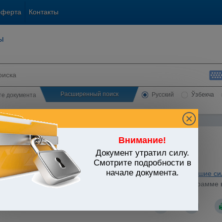
оферта
Контакты
ы
Расширенный поиск
Русский
Ўзбекча
сте документа
Внимание!
Документ утратил силу.
ЬСТВО УЗБЕКИСТАНА
Смотрите подробности в
начале документа.
 и нежилые помещения. Коммунальное хозяйство
/
Утратившие си
стров Республики Узбекистан от 11.02.2005 г. N 61 "О Программе
гий в сферу коммунальных услуг"