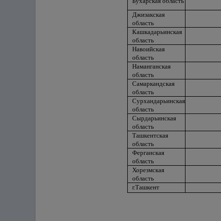
Бухарская область
Джизакская
область
Кашкадарьинская
область
Навоийская
область
Наманганская
область
Самаркандская
область
Сурхандарьинская
область
Сырдарьинская
область
Ташкентская
область
Ферганская
область
Хорезмская
область
г.Ташкент