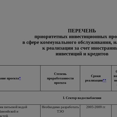
ПЕРЕЧЕНЬ
приоритетных инвестиционных про
в сфере коммунального обслуживания, 
к реализации за счет иностранн
инвестиций и кредитов
Степень
Сроки
в
ние проекта
*
проработанности
реализации
**
н
проекта
I. Сектор водоснабжения
ия питьевой водой
Необходимо разработать
2005-2009 гг.
Навоийской и
ТЭО
астей.