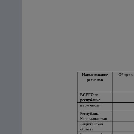
Наименование
Общее к
регионов
ВСЕГО по
республике
в том числе :
Республика
Каракалпакстан
Андижанская
область