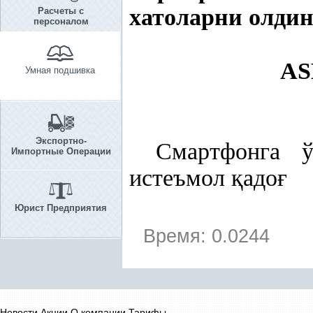
хатоларни олдин
Расчеты с
персоналом
AS
Умная подшивка
Экспортно-
Смартфонга ў
Импортные Операции
истеъмол
қ
адо
ғ
Юрист Предприятия
Время: 0.0244
Новости
Акции
О компании
Тарифы