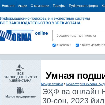
Новости
Акции
О компании
Тарифы
Публичная оферта
К
Информационно-поисковые и экспертные системы
ВСЕ ЗАКОНОДАТЕЛЬСТВО УЗБЕКИСТАНА
в названии
в тексте документ
Умная подш
ВСЕ
ЗАКОНОДАТЕЛЬСТВО
УЗБЕКИСТАНА
Моҳир тахлам
/
Бухгалтерия ҳисоби. Ауд
ЭҲФ ва онлайн-
Малое предприятие
30-сон, 2023 йил