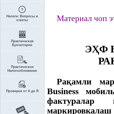
Материал чоп э
Налоги: Вопросы и
ответы
Практическая
Бухгалтерия
Э
Ҳ
Ф 
РА
Практическое
Налогообложение
Ра
қ
амли мар
Business моби
Проверки от А до Я
фактуралар
маркировкалаш 