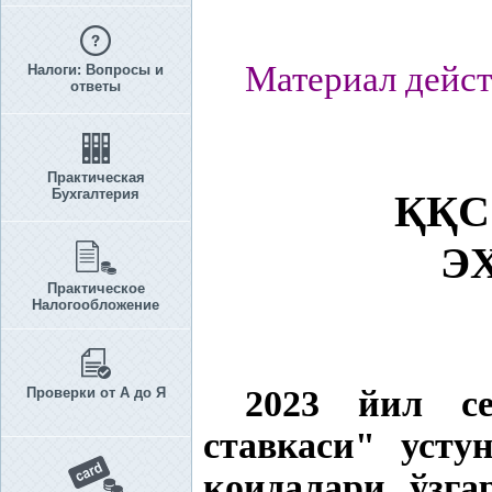
Материал дейст
Налоги: Вопросы и
ответы
Практическая
Бухгалтерия
ҚҚ
С
Э
Практическое
Налогообложение
2023 йил с
Проверки от А до Я
ставкаси
"
устун
қ
оидалари ўзга