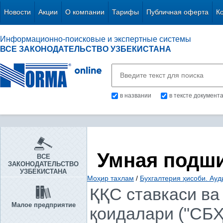
Новости
Акции
О компании
Тарифы
Публичная оферта
К
Информационно-поисковые и экспертные системы
ВСЕ ЗАКОНОДАТЕЛЬСТВО УЗБЕКИСТАНА
в названии
в тексте документ
Умная подш
ВСЕ
ЗАКОНОДАТЕЛЬСТВО
УЗБЕКИСТАНА
Моҳир тахлам
/
Бухгалтерия ҳисоби. Ауд
ҚҚС ставкаси ва
Малое предприятие
қоидалари ("СБҲ"