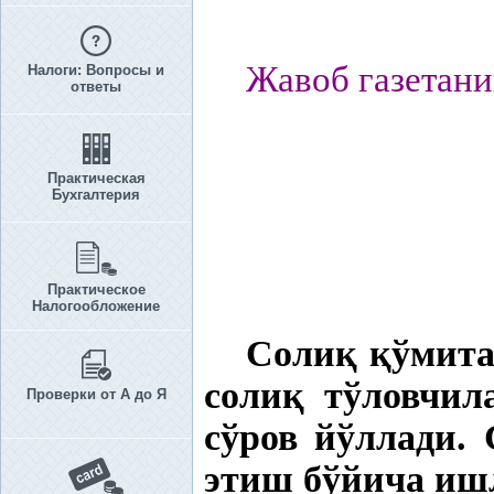
Жавоб газетани
Налоги: Вопросы и
ответы
Практическая
Бухгалтерия
Практическое
Налогообложение
Соли
қ
қ
ўмит
соли
қ
тўловчил
Проверки от А до Я
сўров йўллади.
этиш бўйича и