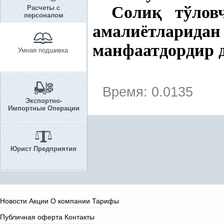
Соли
қ
тўловч
Расчеты с
персоналом
амалиётларидан
манфаатдордир 
Умная подшивка
Время: 0.0135
Экспортно-
Импортные Операции
Юрист Предприятия
Новости
Акции
О компании
Тарифы
Публичная оферта
Контакты