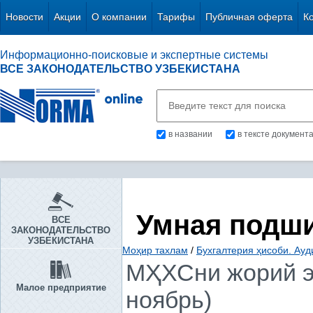
Новости
Акции
О компании
Тарифы
Публичная оферта
К
Информационно-поисковые и экспертные системы
ВСЕ ЗАКОНОДАТЕЛЬСТВО УЗБЕКИСТАНА
в названии
в тексте документ
Умная подш
ВСЕ
ЗАКОНОДАТЕЛЬСТВО
УЗБЕКИСТАНА
Моҳир тахлам
/
Бухгалтерия ҳисоби. Ауд
МҲХСни жорий эт
Малое предприятие
ноябрь)