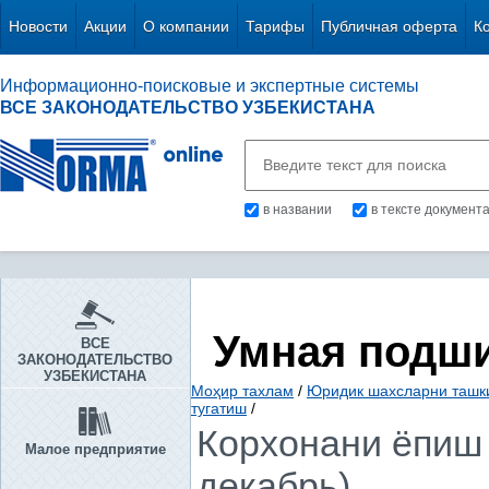
Новости
Акции
О компании
Тарифы
Публичная оферта
К
Информационно-поисковые и экспертные системы
ВСЕ ЗАКОНОДАТЕЛЬСТВО УЗБЕКИСТАНА
в названии
в тексте документ
Умная подш
ВСЕ
ЗАКОНОДАТЕЛЬСТВО
УЗБЕКИСТАНА
Моҳир тахлам
/
Юридик шахсларни ташки
тугатиш
/
Корхонани ёпиш 
Малое предприятие
декабрь)