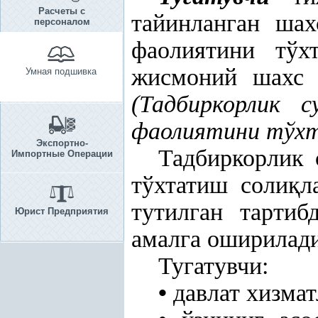
Расчеты с
тайинланган шах
персоналом
фаолиятини тўх
жисмоний шах
Умная подшивка
(Тадбиркорлик 
фаолиятини тўх
Экспортно-
Тадбиркорлик 
Импортные Операции
тўхтатиш соли
қ
л
тутилган тарти
Юрист Предприятия
амалга оширилад
Тугатувчи:
•
давлат хизма