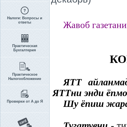
Налоги: Вопросы и
Жавоб газетани
ответы
Практическая
Бухгалтерия
К
О
Практическое
Налогообложение
ЯТТ айланма
ЯТТни энди ёпм
Шу ёпиш жар
Проверки от А до Я
Тугатувчи
- т