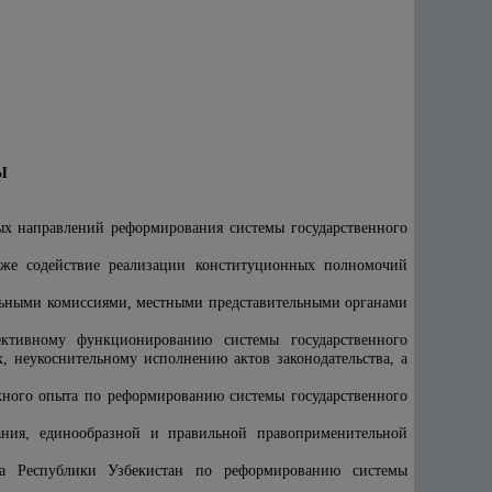
Ы
ых направлений реформирования системы государственного
кже содействие реализации конституционных полномочий
льными комиссиями, местными представительными органами
ективному функционированию системы государственного
, неукоснительному исполнению актов законодательства, а
жного опыта по реформированию системы государственного
ания, единообразной и правильной правоприменительной
та Республики Узбекистан по реформированию системы