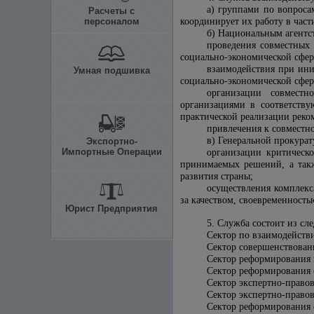
а) группами по вопроса
Расчеты с
персоналом
координирует их работу в част
б) Национальным агентс
проведения совместных
социально-экономической сфер
взаимодействия при ини
Умная подшивка
социально-экономической сфер
организации совместн
организациями в соответств
практической реализации реко
привлечения к совместно
в) Генеральной прокурат
Экспортно-
Импортные Операции
организации критическ
принимаемых решений, а такж
развития страны;
осуществления комплекс
за качеством, своевременность
Юрист Предприятия
5. Служба состоит из с
Сектор по взаимодейств
Сектор совершенствован
Сектор реформирования г
Сектор реформирования 
Сектор экспертно-право
Сектор экспертно-право
Сектор реформирования о