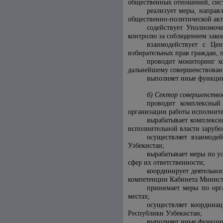
общественных отношений, сис
реализует меры, направ
общественно-политической акт
содействует Уполномоч
контролю за соблюдением закон
взаимодействует с Це
избирательных прав граждан, 
проводит мониторинг х
дальнейшему совершенствовани
выполняет иные функции
б) Сектор совершенство
проводит комплексный 
организации работы исполните
вырабатывает комплексн
исполнительной власти зарубе
осуществляет взаимоде
Узбекистан;
вырабатывает меры по у
сфер их ответственности;
координирует деятельно
компетенции Кабинета Минист
принимает меры по орг
местах;
осуществляет координа
Республики Узбекистан;
выполняет иные функции