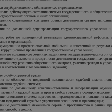
ия государственного и общественного строительства:
нализ действующего состояния системы государственного и общественн
осударственных органов и иных организаций;
рению современных критериев оценки деятельности органов исполнит
рсов;
ния по дальнейшей децентрализации государственного управления и
цию работ по полноценной реализации административной реформы, 
ганов и организаций;
ормированию профессиональной, мобильной и нацеленной на результат
 коррупционные проявления в государственном управлении;
ения по созданию современных механизмов государственно-частного и с
печению открытости и прозрачности деятельности государственных орган
альнейшему развитию общественного контроля, участию граждан в управл
 в соответствии с возложенными задачами;
ия судебно-правовой сферы:
ния по обеспечению подлинной независимости судебной власти, повы
вованию судебной системы;
жения по дальнейшему совершенствованию и либерализации админист
ю гарантий надежной защиты прав и свобод граждан в судопроизводстве;
ршенствованию системы подготовки, переподготовки и повышения ква
ли юридической службы в укреплении законности и правопорядка;
данию действенных механизмов борьбы с преступностью и ранней пр
 им способствующих;