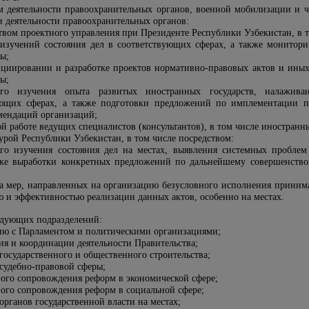
м деятельности правоохранительных органов, военной мобилизации и ч
и деятельности правоохранительных органов:
твом проектного управления при Президенте Республики Узбекистан, в т
 изучений состояния дел в соответствующих сферах, а также монито
ы;
циировании и разработке проектов нормативно-правовых актов и ины
ы;
ого изучения опыта развитых иностранных государств, налажив
ующих сферах, а также подготовки предложений по имплементации п
мендаций организаций;
й работе ведущих специалистов (консультантов), в том числе иностранн
урой Республики Узбекистан, в том числе посредством:
ого изучения состояния дел на местах, выявления системных пробле
е выработки конкретных предложений по дальнейшему совершенствова
а мер, направленных на организацию безусловного исполнения приним
ю и эффективностью реализации данных актов, особенно на местах.
ледующих подразделений:
ию с Парламентом и политическими организациями;
ия и координации деятельности Правительства;
осударственного и общественного строительства;
судебно-правовой сферы;
вого сопровождения реформ в экономической сфере;
вого сопровождения реформ в социальной сфере;
рганов государственной власти на местах;