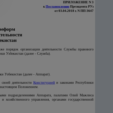
ПРИЛОЖЕНИЕ N 3
к
Постановлению
Президента РУз
от 03.04.2018 г. N ПП-3647
 реформ
тельности
екистан
акже порядок организации деятельности Службы правового
ки Узбекистан (далее - Служба).
и Узбекистан (далее - Аппарат).
в своей деятельности
Конституцией
и законами Республики
е настоящим Положением.
ными подразделениями Аппарата, палатами Олий Мажлиса
 и хозяйственного управления, органами государственной