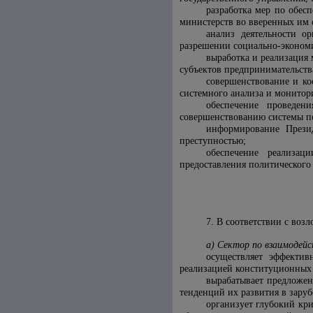
разработка мер по обес
министерств во вверенных им с
анализ деятельности о
разрешении социально-экономи
выработка и реализация
субъектов предпринимательств
совершенствование и ко
системного анализа и монитори
обеспечение проведен
совершенствованию системы п
информирование Презид
преступностью;
обеспечение реализац
предоставления политического
7. В соответствии с во
а) Сектор по взаимодей
осуществляет эффектив
реализацией конституционных
вырабатывает предложен
тенденций их развития в зару
организует глубокий кр