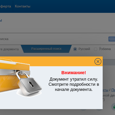
оферта
Контакты
ы
Расширенный поиск
Русский
Ўзбекча
сте документа
Внимание!
Документ утратил силу.
ЬСТВО УЗБЕКИСТАНА
Смотрите подробности в
начале документа.
ы государственно-правового устройства
/
Утратившие силу акты
/
П
го сопровождения реформ и координации правоохранительной дея
к Постановлению Президента РУз от 03.04.2018 г. N ПП-3647)