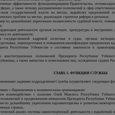
печению эффективности функционирования Правительства, оптимизации
ферах, а также четкому разграничению полномочий и сфер ответственнос
рганов государственной власти на местах, выработку предложений 
ческих проблем на местах, реализации стратегии реформ в регионах;
 мер по дальнейшему укреплению независимости судебной власти, повыш
а;
ординация деятельности органов юстиции, прокуратуры и внутренних 
нга их деятельности;
ия государственной кадровой политики в судах, органах юстици
одготовки, переподготовки и повышения квалификации юридических ка
ента Республики Узбекистан о состоянии законности и правопоря
ии конституционных полномочий Президента Республики Узбекис
 убежища, а также амнистии и помилования лиц, осужденных судами Ре
ГЛАВА 3. ФУНКЦИИ СЛУЖБЫ
зложенными задачами подразделения Службы осуществляют следующие ф
ствию с Парламентом и политическими организациями:
ное взаимодействие с палатами Олий Мажлиса Республики Узбекис
 полномочий и продвижением инициатив Президента Республики Узбек
ия по дальнейшему укреплению парламентаризма и развитию межпартий
бежных странах;
итический анализ системы законотворческой деятельности с выработкой