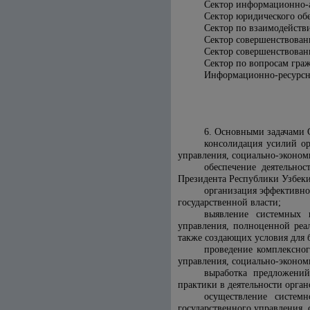
Сектор информационно-а
Сектор юридического об
Сектор по взаимодействи
Сектор совершенствован
Сектор совершенствован
Сектор по вопросам гра
Информационно-ресурсн
6. Основными задачами 
консолидация усилий ор
управления, социально-эконом
обеспечение деятельно
Президента Республики Узбекис
организация эффективно
государственной власти;
выявление системных 
управления, полноценной реа
также создающих условия для 
проведение комплексног
управления, социально-эконом
выработка предложений
практики в деятельности орган
осуществление систем
государственного управления,