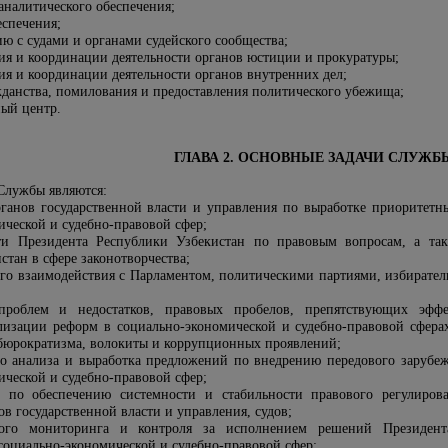
налитического обеспечения;
еспечения;
ю с судами и органами судейского сообщества;
ия и координации деятельности органов юстиции и прокуратуры;
ия и координации деятельности органов внутренних дел;
жданства, помилования и предоставления политического убежища;
ый центр.
ГЛАВА 2. ОСНОВНЫЕ ЗАДАЧИ СЛУЖБ
Службы являются:
ганов государственной власти и управления по выработке приоритетн
ической и судебно-правовой сфер;
сти Президента Республики Узбекистан по правовым вопросам, а та
тан в сфере законотворчества;
го взаимодействия с Парламентом, политическими партиями, избирате
проблем и недостатков, правовых пробелов, препятствующих эфф
лизации реформ в социально-экономической и судебно-правовой сферах
бюрократизма, волокиты и коррупционных проявлений;
о анализа и выработка предложений по внедрению передового зарубе
ической и судебно-правовой сфер;
 по обеспечению системности и стабильности правового регулиров
ов государственной власти и управления, судов;
ного мониторинга и контроля за исполнением решений Президен
 социально-экономической и судебно-правовой сфер;