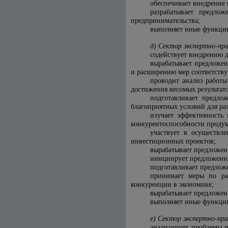
обеспечивает внедрение
разрабатывает предло
предпринимательства;
выполняет иные функции
д) Сектор экспертно-пра
содействует внедрению 
вырабатывает предложе
и расширению мер соответств
проводит анализ работ
достижения весомых результат
подготавливает предло
благоприятных условий для ра
изучает эффективность
конкурентоспособности продук
участвует в осуществл
инвестиционных проектов;
вырабатывает предложен
инициирует предложения
подготавливает предлож
принимает меры по ра
конкуренции в экономике;
вырабатывает предложен
выполняет иные функции
е) Сектор экспертно-пра
анализирует проблемы и