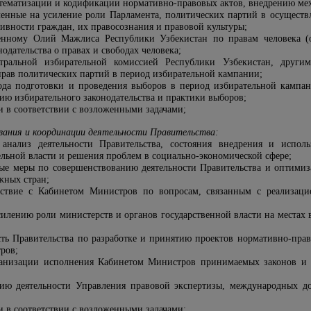
тематизации и кодификации нормативно-правовых актов, внедрению мех
ленные на усиление роли Парламента, политических партий в осуществ
ивности граждан, их правосознания и правовой культуры;
енному Олий Мажлиса Республики Узбекистан по правам человека (о
одательства о правах и свободах человека;
нтральной избирательной комиссией Республики Узбекистан, други
прав политических партий в период избирательной кампании;
ода подготовки и проведения выборов в период избирательной кампа
ю избирательного законодательства и практики выборов;
 в соответствии с возложенными задачами;
вания и координации деятельности Правительства:
анализ деятельности Правительства, состояния внедрения и испо
льной власти и решения проблем в социально-экономической сфере;
ые меры по совершенствованию деятельности Правительства и оптимиз
жных стран;
йствие с Кабинетом Министров по вопросам, связанным с реализац
силению роли министерств и органов государственной власти на местах
сть Правительства по разработке и принятию проектов нормативно-пра
ров;
анизации исполнения Кабинетом Министров принимаемых законов и р
цию деятельности Управления правовой экспертизы, международных д
 в соответствии с возложенными задачами;