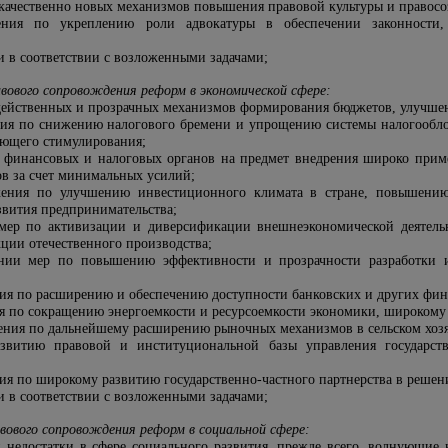
 качественно новых механизмов повышения правовой культуры и правосо
жения по укреплению роли адвокатуры в обеспечении законности
 в соответствии с возложенными задачами;
вового сопровождения реформ в экономической сфере:
действенных и прозрачных механизмов формирования бюджетов, улучше
ния по снижению налогового бремени и упрощению системы налогообл
ующего стимулирования;
ы финансовых и налоговых органов на предмет внедрения широко при
ов за счет минимальных усилий;
жения по улучшению инвестиционного климата в стране, повышению
звития предпринимательства;
 мер по активизации и диверсификации внешнеэкономической деятел
ции отечественного производства;
ении мер по повышению эффективности и прозрачности разработки и
ия по расширению и обеспечению доступности банковских и других фин
 по сокращению энергоемкости и ресурсоемкости экономики, широкому
ения по дальнейшему расширению рыночных механизмов в сельском хозя
звитию правовой и институциональной базы управления государст
ия по широкому развитию государственно-частного партнерства в решен
 в соответствии с возложенными задачами;
вового сопровождения реформ в социальной сфере:
 недостатки в сфере социального развития, прежде всего, волнующие