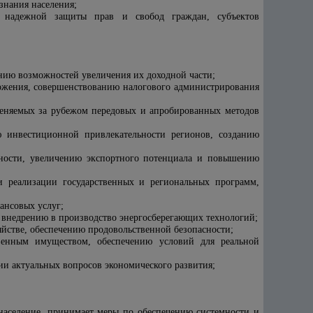
знания населения;
, надежной защиты прав и свобод граждан, субъектов
нию возможностей увеличения их доходной части;
ожения, совершенствованию налогового администрирования
меняемых за рубежом передовых и апробированных методов
 инвестиционной привлекательности регионов, созданию
ьности, увеличению экспортного потенциала и повышению
 реализации государственных и региональных программ,
ансовых услуг;
 внедрению в производство энергосберегающих технологий;
йстве, обеспечению продовольственной безопасности;
венным имуществом, обеспечению условий для реальной
ии актуальных вопросов экономического развития;
 население, принимает меры по обеспечению системности и