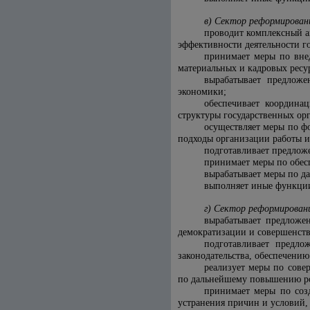
в) Сектор реформирован
проводит комплексный а
эффективности деятельности г
принимает меры по внед
материальных и кадровых ресу
вырабатывает предложе
экономики;
обеспечивает координа
структуры государственных ор
осуществляет меры по ф
подходы организации работы и
подготавливает предлож
принимает меры по обес
вырабатывает меры по д
выполняет иные функции
г) Сектор реформирован
вырабатывает предложе
демократизации и совершенст
подготавливает предло
законодательства, обеспечени
реализует меры по сове
по дальнейшему повышению ро
принимает меры по соз
устранения причин и условий,