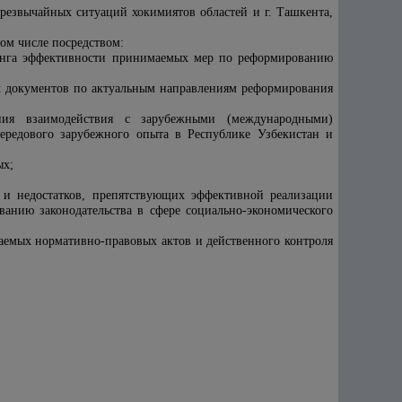
резвычайных ситуаций хокимиятов областей и г. Ташкента,
ом числе посредством:
ринга эффективности принимаемых мер по реформированию
х документов по актуальным направлениям реформирования
ания взаимодействия с зарубежными (международными)
ередового зарубежного опыта в Республике Узбекистан и
ых;
м и недостатков, препятствующих эффективной реализации
нию законодательства в сфере социально-экономического
аемых нормативно-правовых актов и действенного контроля