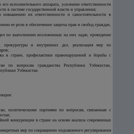
 его исполнительного аппарата, усилению ответственности
ти в системе государственной власти и управления;
по повышению их ответственности и самостоятельности в
ению ее роли в обеспечении защиты прав и свобод граждан,
дел по выполнению возложенных на них задач, проведение
и, прокуратуры и внутренних дел, реализация мер по
дров;
дка в стране, профилактики правонарушений и борьбы с
тан по вопросам гражданства Республики Узбекистан,
спублики Узбекистан.
ункции:
тан, политическими партиями по вопросам, связанным с
истан;
ной конкуренции в стране на основе анализа современных
 конкретных мер по сокращению подзаконного регулирования