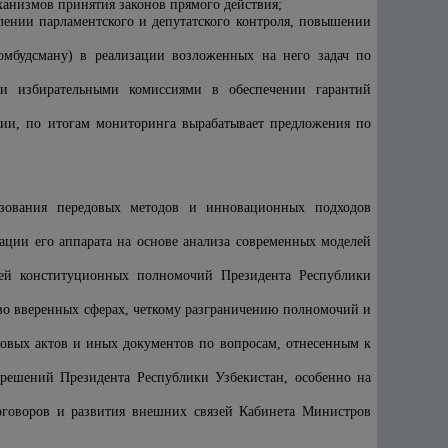
анизмов принятия законов прямого действия;
лении парламентского и депутатского контроля, повышении
мбудсману) в реализации возложенных на него задач по
ми избирательными комиссиями в обеспечении гарантий
нии, по итогам мониторинга вырабатывает предложения по
льзования передовых методов и инновационных подходов
ации его аппарата на основе анализа современных моделей
ией конституционных полномочий Президента Республики
 во вверенных сферах, четкому разграничению полномочий и
вовых актов и иных документов по вопросам, отнесенным к
ешений Президента Республики Узбекистан, особенно на
оговоров и развития внешних связей Кабинета Министров