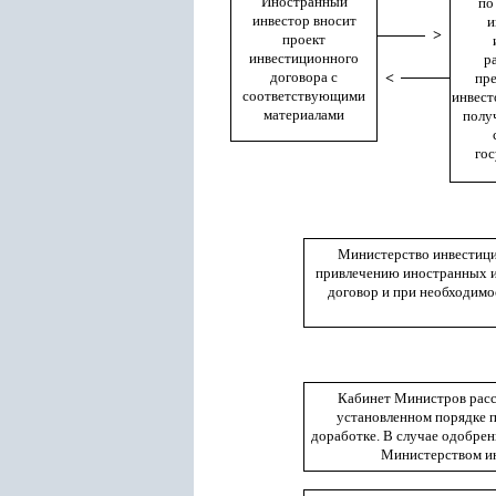
Иностранный
по
инвестор вносит
и
>
проект
инвестиционного
р
договора с
<
пр
соответствующими
инвест
материалами
полу
го
Министерство инвестици
привлечению иностранных и
договор и при необходимо
Кабинет Министров расс
установленном порядке 
доработке. В случае одобре
Министерством ин