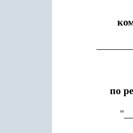
ко
_______
по р
"_