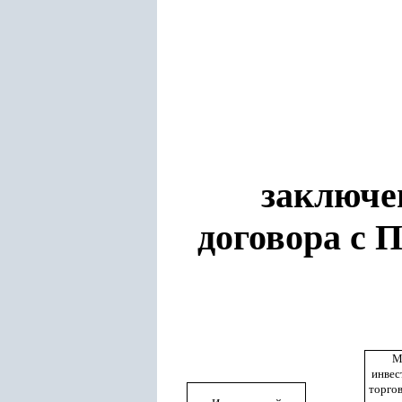
заключе
договора
с 
М
инвес
торгов