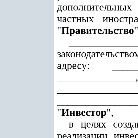
дополнительных
частных иностр
"
Правительство
"
____________
законодательств
адресу: ____
__________
_____________
_____________
"
Инвестор
",
в целях созд
реализации инве