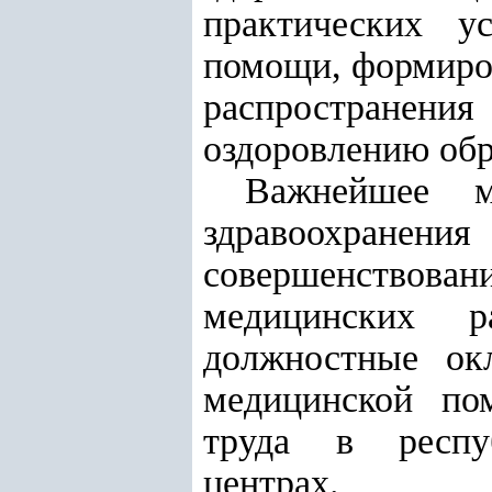
практических у
помощи, формиро
распространения
оздоровлению обр
Важнейшее 
здравоохране
совершенствован
медицинских р
должностные ок
медицинской по
труда в респуб
центрах.