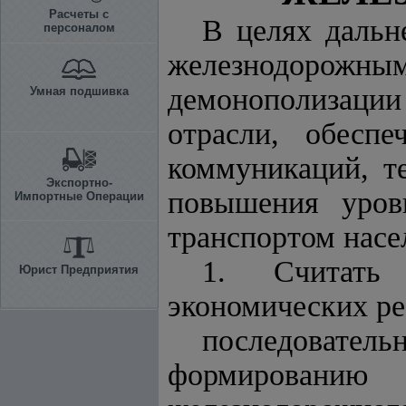
Расчеты с
В целях дальн
персоналом
железнодорож
демонополизации
Умная подшивка
отрасли, обесп
коммуникаций, т
Экспортно-
повышения уров
Импортные Операции
транспортом насе
1. Считать 
Юрист Предприятия
экономических ре
последовател
формировани