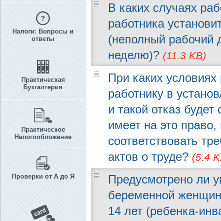
В каких случаях раб
работника установи
Налоги: Вопросы и
(неполный рабочий 
ответы
неделю)?
(11.3 KB)
При каких условиях 
Практическая
Бухгалтерия
работнику в устано
и такой отказ будет
имеет на это право, 
Практическое
Налогообложение
соответствовать тр
актов о труде?
(5.4 K
Проверки от А до Я
Предусмотрено ли у
беременной женщин
14 лет (ребенка-инва