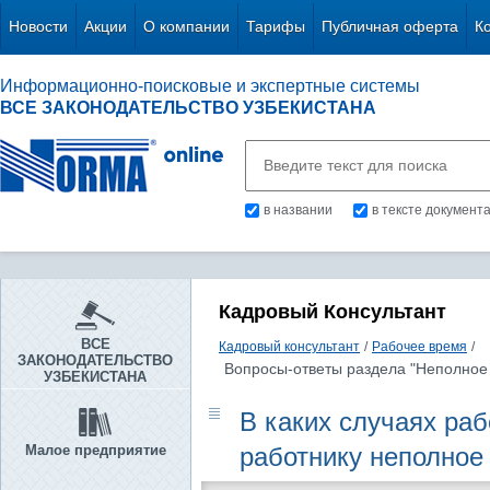
Новости
Акции
О компании
Тарифы
Публичная оферта
К
Информационно-поисковые и экспертные системы
ВСЕ ЗАКОНОДАТЕЛЬСТВО УЗБЕКИСТАНА
в названии
в тексте документ
Кадровый Консультант
ВСЕ
Кадровый консультант
/
Рабочее время
/
ЗАКОНОДАТЕЛЬСТВО
Вопросы-ответы раздела "Неполное
УЗБЕКИСТАНА
В каких случаях ра
Малое предприятие
работнику неполное