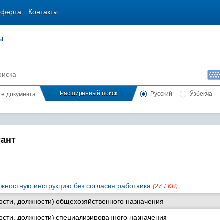
оферта
Контакты
ы
Расширенный поиск
Русский
Ўзбекча
сте документа
тант
жностную инструкцию без согласия работника
(27.7 KB)
сти, должности) общехозяйственного назначения
сти, должности) специализированного назначения