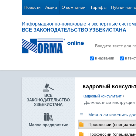
Новости
Акции
О компании
Тарифы
Публичная 
Информационно-поисковые и экспертные систем
ВСЕ ЗАКОНОДАТЕЛЬСТВО УЗБЕКИСТАНА
в названии
в тек
Кадровый Консуль
ВСЕ
Кадровый консультант
/
ЗАКОНОДАТЕЛЬСТВО
Должностные инструкции
УЗБЕКИСТАНА
Можно ли изменить дол
Профессии (специально
Малое предприятие
Профессии (специально