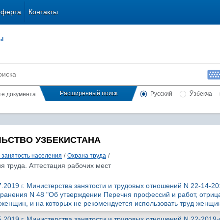
оферта
Контакты
ы
Расширенный поиск
Русский
Ўзбекча
сте документа
ЛЬСТВО УЗБЕКИСТАНА
и занятость населения
/
Охрана труда
/
я труда. Аттестация рабочих мест
.2019 г. Министерства занятости и трудовых отношений N 22-14-201
ранения N 48 "Об утверждении Перечня профессий и работ, отриц
женщин, и на которых не рекомендуется использовать труд женщи
.2019 г. Министерства занятости и трудовых отношений N 22-2019-к