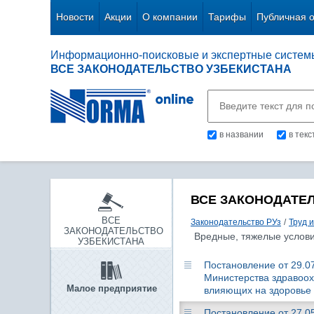
Новости
Акции
О компании
Тарифы
Публичная 
Информационно-поисковые и экспертные систем
ВСЕ ЗАКОНОДАТЕЛЬСТВО УЗБЕКИСТАНА
в названии
в тек
ВСЕ ЗАКОНОДАТЕ
ВСЕ
Законодательство РУз
/
Труд 
ЗАКОНОДАТЕЛЬСТВО
Вредные, тяжелые услови
УЗБЕКИСТАНА
Постановление от 29.07
Министерства здравоох
Малое предприятие
влияющих на здоровье 
Постановление от 27.05