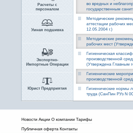
во вредных и неблагоп
Расчеты с
государственным санит
персоналом
Методические рекоменд
аттестации рабочих ме
12.05.2004 г.)
Умная подшивка
Методические рекоменд
рабочих мест (Утвержд
Гигиеническая классиф
производственной сред
Экспортно-
(Утверждена Главным г
Импортные Операции
Гигиенические меропри
производственной сред
Юрист Предприятия
Гигиенические нормы л
труда (СанПин РУз N 0
Новости
Акции
О компании
Тарифы
Публичная оферта
Контакты