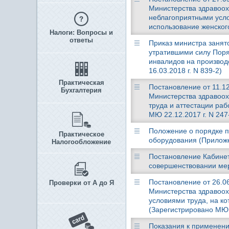
Министерства здравоох
неблагоприятными усло
использование женского
Налоги: Вопросы и
ответы
Приказ министра занято
утратившими силу Поря
инвалидов на производ
16.03.2018 г. N 839-2)
Практическая
Постановление от 11.12
Бухгалтерия
Министерства здравоох
труда и аттестации раб
МЮ 22.12.2017 г. N 247
Положение о порядке п
Практическое
оборудования (Приложен
Налогообложение
Постановление Кабинет
совершенствовании мер
Постановление от 26.06
Проверки от А до Я
Министерства здравоох
условиями труда, на к
(Зарегистрировано МЮ 2
Показания к применени