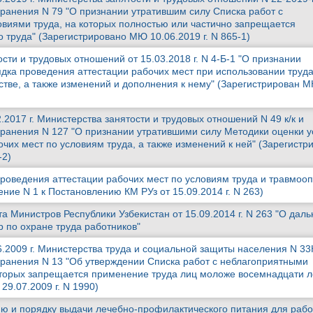
ранения N 79 "О признании утратившим силу Списка работ с
виями труда, на которых полностью или частично запрещается
 труда" (Зарегистрировано МЮ 10.06.2019 г. N 865-1)
сти и трудовых отношений от 15.03.2018 г. N 4-Б-1 "О признании
дка проведения аттестации рабочих мест при использовании труд
стве, а также изменений и дополнения к нему" (Зарегистрирован 
.2017 г. Министерства занятости и трудовых отношений N 49 к/к и
ранения N 127 "О признании утратившими силу Методики оценки у
очих мест по условиям труда, а также изменений к ней" (Зарегистр
-2)
роведения аттестации рабочих мест по условиям труда и травмоо
ие N 1 к Постановлению КМ РУз от 15.09.2014 г. N 263)
а Министров Республики Узбекистан от 15.09.2014 г. N 263 "О дал
 по охране труда работников"
.2009 г. Министерства труда и социальной защиты населения N 33
ранения N 13 "Об утверждении Списка работ с неблагоприятными
оторых запрещается применение труда лиц моложе восемнадцати л
9.07.2009 г. N 1990)
ю и порядку выдачи лечебно-профилактического питания для раб