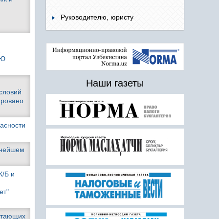
Руководителю, юристу
а
МЮ
Наши газеты
словий
ировано
пасности
ьнейшем
К/Б и
ет"
отающих