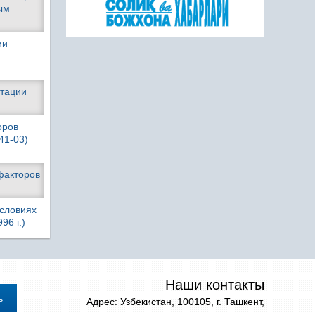
ым
ии
стации
оров
41-03)
факторов
условиях
6 г.)
Наши контакты
Адрес: Узбекистан, 100105, г. Ташкент,