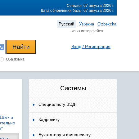
Сегодня: 07 августа 2026 г.
Дата обновления базы: 07 августа 2026 г.
Русский
Ўзбекча
O'zbekcha
язык интерфейса
Вход / Регистрация
Оба языка
Системы
Специалисту ВЭД
9к/к и
Кадровику
ательно
н"
Бухгалтеру и финансисту
/к и