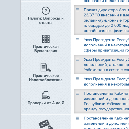
основании онлайн-заяво
Приказ директора Агент
23/37 "О внесении изм
Налоги: Вопросы и
онлайн-аукционные тор
ответы
площадью до 2 000 ква
онлайн-заявок физическ
Указ Президента Респуб
дополнений в некоторы
Практическая
сферы приватизации го
Бухгалтерия
Указ Президента Респуб
дополнений, а также п
Узбекистан в связи с 
Практическое
Указ Президента Респуб
Налогообложение
дополнения в некоторы
Постановление Кабинета
изменений и дополнени
Проверки от А до Я
Республики Узбекистан
аренду государственно
Постановление Кабинета
изменений и дополнени
мерах по реализации З