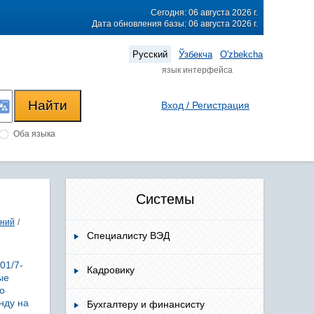
Сегодня: 06 августа 2026 г.
Дата обновления базы: 06 августа 2026 г.
Русский
Ўзбекча
O'zbekcha
язык интерфейса
Вход / Регистрация
Оба языка
Системы
ений
/
Специалисту ВЭД
01/7-
Кадровику
ые
о
нду на
Бухгалтеру и финансисту