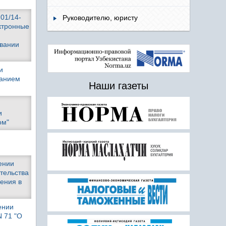
01/14-
Руководителю, юристу
ктронные
овании
и
ванием
Наши газеты
и
ом"
ении
тельства
ения в
ении
N 71 "О