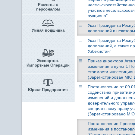
Расчеты с
несельскохозяйственно
персоналом
участков несельскохоз
аукциона"
Указ Президента Респуб
Умная подшивка
дополнений в некоторы
Указ Президента Респуб
дополнений, а также п
Узбекистан"
Экспортно-
Приказ директора Агент
Импортные Операции
изменения в пункт 1 П
стоимости инвестицион
(Зарегистрирован МЮ 12
Постановление от 09.01
Юрист Предприятия
содействию приватизир
изменений и дополнени
доверительного управл
специальному праву уч
(Зарегистрировано МЮ 1
Постановление Президен
изменения в постановл
"О мерах по увеличени