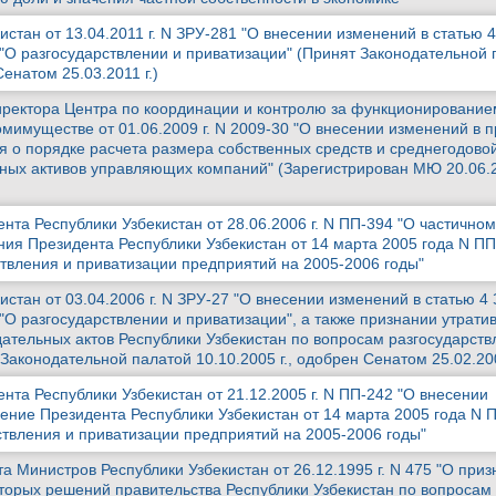
истан от 13.04.2011 г. N ЗРУ-281 "О внесении изменений в статью 
 "О разгосударствлении и приватизации" (Принят Законодательной 
Сенатом 25.03.2011 г.)
иректора Центра по координации и контролю за функционирование
мимуществе от 01.06.2009 г. N 2009-30 "О внесении изменений в п
 о порядке расчета размера собственных средств и среднегодово
ных активов управляющих компаний" (Зарегистрирован МЮ 20.06.2
та Республики Узбекистан от 28.06.2006 г. N ПП-394 "О частичном
ия Президента Республики Узбекистан от 14 марта 2005 года N ПП
твления и приватизации предприятий на 2005-2006 годы"
истан от 03.04.2006 г. N ЗРУ-27 "О внесении изменений в статью 4
 "О разгосударствлении и приватизации", а также признании утрат
дательных актов Республики Узбекистан по вопросам разгосударств
Законодательной палатой 10.10.2005 г., одобрен Сенатом 25.02.200
та Республики Узбекистан от 21.12.2005 г. N ПП-242 "О внесении
ение Президента Республики Узбекистан от 14 марта 2005 года N 
твления и приватизации предприятий на 2005-2006 годы"
 Министров Республики Узбекистан от 26.12.1995 г. N 475 "О при
торых решений правительства Республики Узбекистан по вопросам 