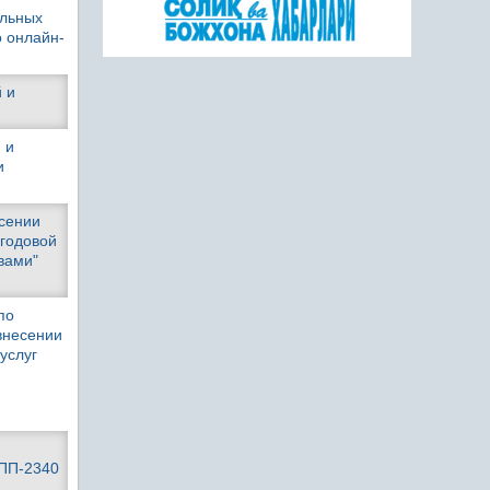
ельных
о онлайн-
 и
 и
и
есении
егодовой
вами"
по
внесении
услуг
и
 ПП-2340