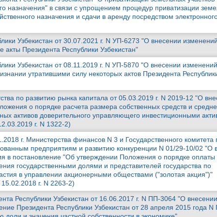
го назначения" в связи с упрощением процедур приватизации зем
яйственного назначения и сдачи в аренду посредством электронног
лики Узбекистан от 30.07.2021 г. N УП-6273 "О внесении изменений
е акты Президента Республики Узбекистан"
лики Узбекистан от 08.11.2019 г. N УП-5870 "О внесении изменений
ризнании утратившими силу некоторых актов Президента Республик
ства по развитию рынка капитала от 05.03.2019 г. N 2019-12 "О вн
оложения о порядке расчета размера собственных средств и средн
ных активов доверительного управляющего инвестиционными акти
.03.2019 г. N 1322-2)
.2018 г. Министерства финансов N 3 и Государственного комитета 
ованным предприятиям и развитию конкуренции N 01/29-10/02 "О 
я в постановление "Об утверждении Положения о порядке оплаты 
ения государственными долями и представителей государства по
астия в управлении акционерными обществами ("золотая акция")"
5.02.2018 г. N 2263-2)
та Республики Узбекистан от 16.06.2017 г. N ПП-3064 "О внесени
ение Президента Республики Узбекистан от 28 апреля 2015 года N
ю доли и значения частной собственности в экономике"