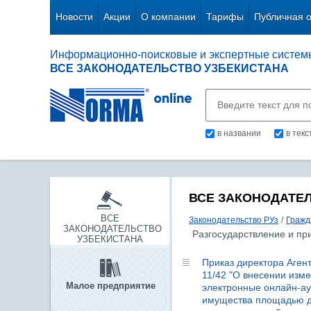
Новости
Акции
О компании
Тарифы
Публичная 
Информационно-поисковые и экспертные систем
ВСЕ ЗАКОНОДАТЕЛЬСТВО УЗБЕКИСТАНА
в названии
в тек
ВСЕ ЗАКОНОДАТЕ
ВСЕ
Законодательство РУз
/
Гражд
ЗАКОНОДАТЕЛЬСТВО
Разгосударствление и пр
УЗБЕКИСТАНА
Приказ директора Агент
11/42 "О внесении изм
Малое предприятие
электронные онлайн-ау
имущества площадью до