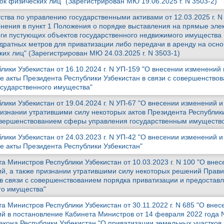
к физических лиц" (Зарегистрирован МЮ 19.06.2025 г. N 3503-2)
ства по управлению государственными активами от 12.03.2025 г. N 
енения в пункт 1 Положения о порядке выставления на прямые эле
ги пустующих объектов государственного недвижимого имущества
дратных метров для приватизации либо передачи в аренду на осн
их лиц" (Зарегистрирован МЮ 24.03.2025 г. N 3503-1)
лики Узбекистан от 16.10.2024 г. N УП-159 "О внесении изменений 
е акты Президента Республики Узбекистан в связи с совершенство
сударственного имущества"
лики Узбекистан от 19.04.2024 г. N УП-67 "О внесении изменений и
ризнании утратившими силу некоторых актов Президента Республик
совершенствованием сферы управления государственным имуществ
лики Узбекистан от 24.03.2023 г. N УП-42 "О внесении изменений и
е акты Президента Республики Узбекистан"
 Министров Республики Узбекистан от 10.03.2023 г. N 100 "О внес
й, а также признании утратившими силу некоторых решений Прави
 в связи с совершенствованием порядка приватизации и предоставл
го имущества"
 Министров Республики Узбекистан от 30.11.2022 г. N 685 "О внес
й в постановление Кабинета Министров от 14 февраля 2022 года 
акона Республики Узбекистан "О приватизации земельных участков