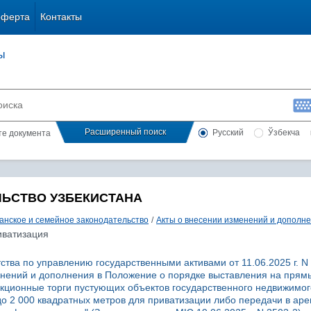
оферта
Контакты
ы
Расширенный поиск
Русский
Ўзбекча
сте документа
ЛЬСТВО УЗБЕКИСТАНА
анское и семейное законодательство
/
Акты о внесении изменений и дополн
иватизация
ства по управлению государственными активами от 11.06.2025 г. N 
енений и дополнения в Положение о порядке выставления на прям
кционные торги пустующих объектов государственного недвижимог
 2 000 квадратных метров для приватизации либо передачи в аре