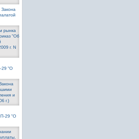
4 Закона
палатой
м рынка
риказ "Об
й
009 г. N
-29 "О
 Закона
ившими
ления и
6 г.)
ПП-29 "О
знании
уплаты,