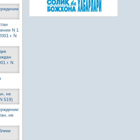
верждении
стан
жение N 1
001 г. N
дке
аждан
01 г. N
а
н, не
N 519)
верждении
ан, не
блики