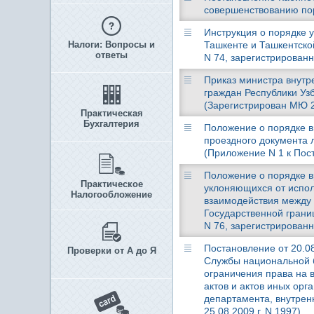
совершенствованию пор
Инструкция о порядке 
Налоги: Вопросы и
Ташкенте и Ташкентской
ответы
N 74, зарегистрированн
Приказ министра внутре
граждан Республики Уз
(Зарегистрирован МЮ 21
Практическая
Бухгалтерия
Положение о порядке в
проездного документа л
(Приложение N 1 к Пост
Положение о порядке в
Практическое
уклоняющихся от испол
Налогообложение
взаимодействия между 
Государственной грани
N 76, зарегистрированн
Постановление от 20.08
Проверки от А до Я
Службы национальной б
ограничения права на 
актов и актов иных ор
департамента, внутрен
25.08.2009 г. N 1997)