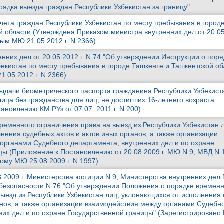
ядка выезда граждан Республики Узбекистан за границу"
учета граждан Республики Узбекистан по месту пребывания в город
 области (Утверждена Приказом министра внутренних дел от 20.05.
ым МЮ 21.05.2012 г. N 2366)
нних дел от 20.05.2012 г. N 74 "Об утверждении Инструкции о поря
бекистан по месту пребывания в городе Ташкенте и Ташкентской об
.05.2012 г. N 2366)
ыдачи биометрического паспорта гражданина Республики Узбекист
ица без гражданства для лиц, не достигших 16-летнего возраста
ановлению КМ РУз от 07.07. 2011 г. N 200)
ременного ограничения права на выезд из Республики Узбекистан 
нения судебных актов и актов иных органов, а также организации
органами Судебного департамента, внутренних дел и по охране
цы (Приложение к Постановлению от 20.08.2009 г. МЮ N 9, МВД N 
ому МЮ 25.08.2009 г. N 1997)
.2009 г. Министерства юстиции N 9, Министерства внутренних дел 
езопасности N 76 "Об утверждении Положения о порядке временн
выезд из Республики Узбекистан лиц, уклоняющихся от исполнения
ганов, а также организации взаимодействия между органами Судебн
них дел и по охране Государственной границы" (Зарегистрирован