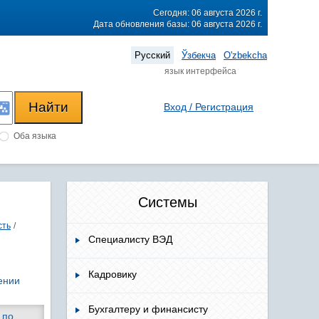
Сегодня: 06 августа 2026 г.
Дата обновления базы: 06 августа 2026 г.
Русский
Ўзбекча
O'zbekcha
язык интерфейса
Вход / Регистрация
Оба языка
Системы
сть
/
Специалисту ВЭД
Кадровику
ении
Бухгалтеру и финансисту
 по