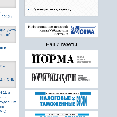
Руководителю, юристу
е
2012 г.
дке учета
ласти"
Наши газеты
ан и
лиц,
11 и СНБ
N 11 и
ого
 судебных
ого
о МЮ