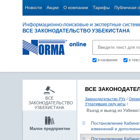
Новости
Акции
О компании
Тарифы
Публичная 
Информационно-поисковые и экспертные систем
ВСЕ ЗАКОНОДАТЕЛЬСТВО УЗБЕКИСТАНА
в названии
в тек
ВСЕ ЗАКОНОДАТЕ
ВСЕ
Законодательство РУз
/
Охран
ЗАКОНОДАТЕЛЬСТВО
Утратившие силу акты
/
УЗБЕКИСТАНА
Въезд и выезд из Узбекис
Постановление Кабинета
Малое предприятие
изменений и дополнени
Постановление Кабинета