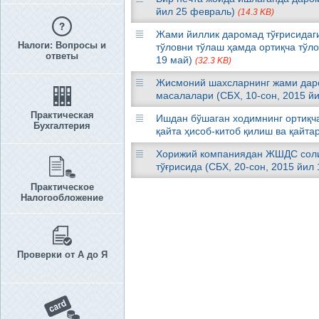
йил 25 февраль)
(14.3 KB)
Жами йиллик даромад тўғрисидаг
Налоги: Вопросы и
тўловни тўлаш ҳамда ортиқча тўло
ответы
19 май)
(32.3 KB)
Жисмоний шахсларнинг жами дар
масалалари (СБХ, 10-сон, 2015 йи
Практическая
Ишдан бўшаган ходимнинг ортиқ
Бухгалтерия
қайта ҳисоб-китоб қилиш ва қайта
Хорижий компаниядан ЖШДС соли
тўғрисида (СБХ, 20-сон, 2015 йил
Практическое
Налогообложение
Проверки от А до Я