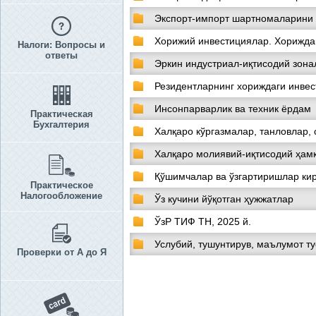
Экспорт-импорт шартномаларини 
Хорижий инвестициялар. Хорижда
Налоги: Вопросы и
ответы
Эркин индустриал-иқтисодий зона
Резидентларнинг хориждаги инве
Инсонпарварлик ва техник ёрдам
Практическая
Бухгалтерия
Халқаро кўргазмалар, танловлар,
Халқаро молиявий-иқтисодий ҳам
Қўшимчалар ва ўзгартиришлар ки
Практическое
Налогообложение
Ўз кучини йўқотган ҳужжатлар
ЎзР ТИФ ТН, 2025 й.
Услубий, тушунтирув, маълумот т
Проверки от А до Я