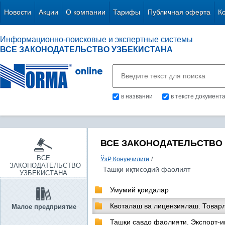
Новости
Акции
О компании
Тарифы
Публичная оферта
К
Информационно-поисковые и экспертные системы
ВСЕ ЗАКОНОДАТЕЛЬСТВО УЗБЕКИСТАНА
в названии
в тексте документ
ВСЕ ЗАКОНОДАТЕЛЬСТВО
ВСЕ
ЎзР Конунчилиги
/
ЗАКОНОДАТЕЛЬСТВО
Ташқи иқтисодий фаолият
УЗБЕКИСТАНА
Умумий қоидалар
Квоталаш ва лицензиялаш. Товар
Малое предприятие
Ташқи савдо фаолияти. Экспорт-и