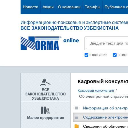
Новости
Акции
О компании
Тарифы
Публичная 
Информационно-поисковые и экспертные систем
ВСЕ ЗАКОНОДАТЕЛЬСТВО УЗБЕКИСТАНА
в названии
в тек
Кадровый Консуль
ВСЕ
Кадровый консультант
/
ЗАКОНОДАТЕЛЬСТВО
Об электронной справочн
УЗБЕКИСТАНА
Информация об электро
Содержание электронно
Малое предприятие
Сведения об обновлен