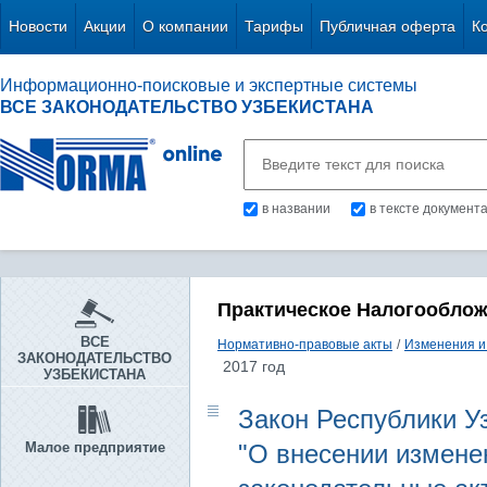
Новости
Акции
О компании
Тарифы
Публичная оферта
К
Информационно-поисковые и экспертные системы
ВСЕ ЗАКОНОДАТЕЛЬСТВО УЗБЕКИСТАНА
в названии
в тексте документ
Практическое Налогообло
ВСЕ
Нормативно-правовые акты
/
Изменения и
ЗАКОНОДАТЕЛЬСТВО
2017 год
УЗБЕКИСТАНА
Закон Республики Уз
Малое предприятие
"О внесении измене