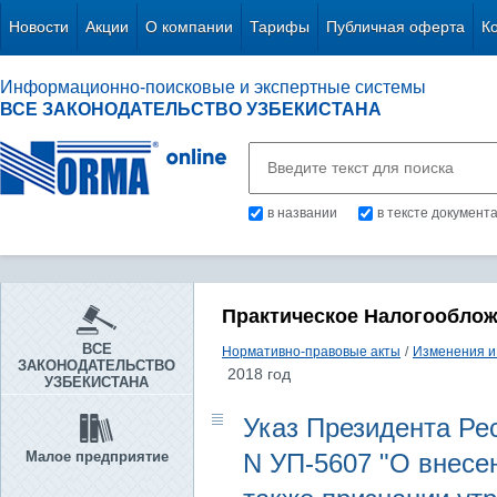
Новости
Акции
О компании
Тарифы
Публичная оферта
К
Информационно-поисковые и экспертные системы
ВСЕ ЗАКОНОДАТЕЛЬСТВО УЗБЕКИСТАНА
в названии
в тексте документ
Практическое Налогообло
ВСЕ
Нормативно-правовые акты
/
Изменения и
ЗАКОНОДАТЕЛЬСТВО
2018 год
УЗБЕКИСТАНА
Указ Президента Рес
Малое предприятие
N УП-5607 "О внесе