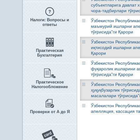
субъектларига давлат
чора-тадбирлари тўғри
Налоги: Вопросы и
Ўзбекистон Республика
ответы
маъмурий ишларни апе
тўғрисида"ги Қарори
Ўзбекистон Республика
иқтисодий ишларни апе
Практическая
Қарори
Бухгалтерия
Ўзбекистон Республика
фуқаролик ишларини а
тўғрисида"ги Қарори
Практическое
Ўзбекистон Республика
Налогообложение
ҳуқуқбузарлик тўғриси
масалалари тўғрисида"
Ўзбекистон Республика
апелляция, кассация т
Проверки от А до Я