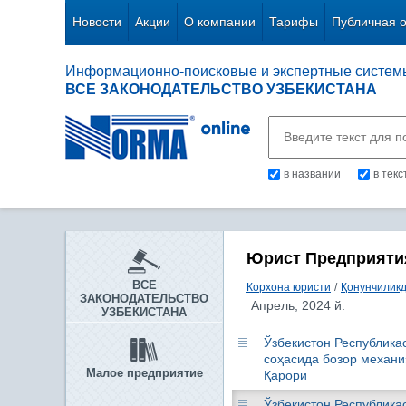
Новости
Акции
О компании
Тарифы
Публичная 
Информационно-поисковые и экспертные систем
ВСЕ ЗАКОНОДАТЕЛЬСТВО УЗБЕКИСТАНА
в названии
в тек
Юрист Предприяти
ВСЕ
Корхона юристи
/
Қонунчиликд
ЗАКОНОДАТЕЛЬСТВО
Апрель, 2024 й.
УЗБЕКИСТАНА
Ўзбекистон Республикас
соҳасида бозор механи
Малое предприятие
Қарори
Ўзбекистон Республика