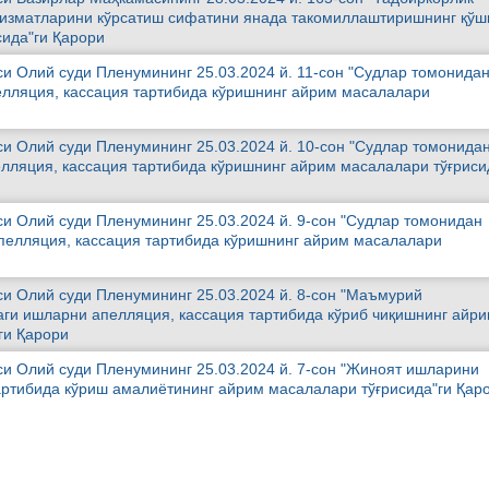
 хизматларини кўрсатиш сифатини янада такомиллаштиришнинг қў
сида"ги Қарори
си Олий суди Пленумининг 25.03.2024 й. 11-сон "Судлар томонида
лляция, кассация тартибида кўришнинг айрим масалалари
си Олий суди Пленумининг 25.03.2024 й. 10-сон "Судлар томонида
лляция, кассация тартибида кўришнинг айрим масалалари тўғриси
си Олий суди Пленумининг 25.03.2024 й. 9-сон "Судлар томонидан
пелляция, кассация тартибида кўришнинг айрим масалалари
си Олий суди Пленумининг 25.03.2024 й. 8-сон "Маъмурий
даги ишларни апелляция, кассация тартибида кўриб чиқишнинг айр
ги Қарори
си Олий суди Пленумининг 25.03.2024 й. 7-сон "Жиноят ишларини
артибида кўриш амалиётининг айрим масалалари тўғрисида"ги Қар