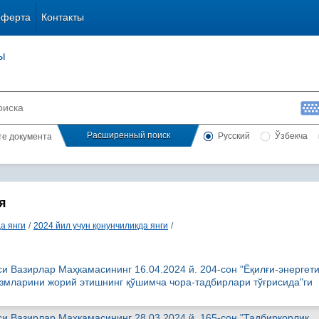
оферта
Контакты
ы
Расширенный поиск
Русский
Ўзбекча
сте документа
я
а янги
/
2024 йил учун қонунчиликда янги
/
и Вазирлар Маҳкамасининг 16.04.2024 й. 204-сон "Ёқилғи-энергет
змларини жорий этишнинг қўшимча чора-тадбирлари тўғрисида"ги
си Вазирлар Маҳкамасининг 28.03.2024 й. 165-сон "Тадбиркорлик