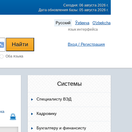
Сегодня: 06 августа 2026 г.
Дата обновления базы: 05 августа 2026 г.
Русский
Ўзбекча
O'zbekcha
язык интерфейса
Вход / Регистрация
Оба языка
Системы
Специалисту ВЭД
ика
Кадровику
Бухгалтеру и финансисту