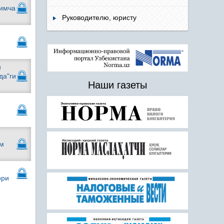
шимча
Руководителю, юристу
н
н
да"ги
Наши газеты
им
ори