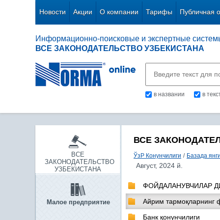
Новости
Акции
О компании
Тарифы
Публичная 
Информационно-поисковые и экспертные систем
ВСЕ ЗАКОНОДАТЕЛЬСТВО УЗБЕКИСТАНА
в названии
в тек
ВСЕ ЗАКОНОДАТЕ
ВСЕ
ЎзР Конунчилиги
/
Базада янг
ЗАКОНОДАТЕЛЬСТВО
Август, 2024 й.
УЗБЕКИСТАНА
ФОЙДАЛАНУВЧИЛАР Д
Айрим тармоқларнинг 
Малое предприятие
Банк қонунчилиги