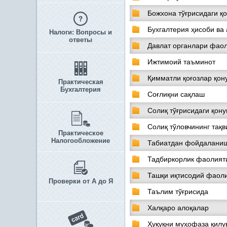
Божхона тўғрисидаги қ
Бухгалтерия ҳисоби ва 
Налоги: Вопросы и
ответы
Давлат органлари фаол
Ижтимоий таъминот
Қимматли қоғозлар қон
Практическая
Бухгалтерия
Соғлиқни сақлаш
Солиқ тўғрисидаги қон
Солиқ тўловчининг тақ
Практическое
Налогообложение
Табиатдан фойдаланиш
Тадбиркорлик фаолияти
Ташқи иқтисодий фаол
Проверки от А до Я
Таълим тўғрисида
Халқаро алоқалар
Ҳуқуқни муҳофаза қилув