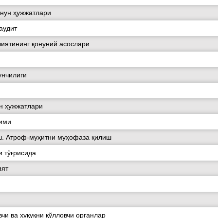
онун ҳужжатлари
аудит
иятининг қонуний асослари
унчилиги
ун ҳужжатлари
вими
. Атроф-муҳитни муҳофаза қилиш
 тўғрисида
ият
чи ва ҳуқуқни қўлловчи органлар