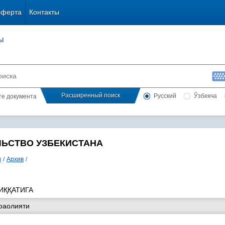
оферта
Контакты
ы
Расширенный поиск
Русский
Ўзбекча
сте документа
ЛЬСТВО УЗБЕКИСТАНА
и
/
Архив
/
ИҚҚАТИГА
фаолияти