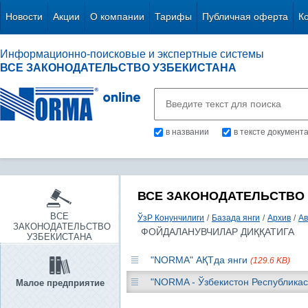
Новости
Акции
О компании
Тарифы
Публичная оферта
К
Информационно-поисковые и экспертные системы
ВСЕ ЗАКОНОДАТЕЛЬСТВО УЗБЕКИСТАНА
в названии
в тексте документ
ВСЕ ЗАКОНОДАТЕЛЬСТВО
ВСЕ
ЎзР Конунчилиги
/
Базада янги
/
Архив
/
Ав
ЗАКОНОДАТЕЛЬСТВО
ФОЙДАЛАНУВЧИЛАР ДИҚҚАТИГА
УЗБЕКИСТАНА
"NORMA" АҚТда янги
(129.6 KB)
"NORMA - Ўзбекистон Республикас
Малое предприятие