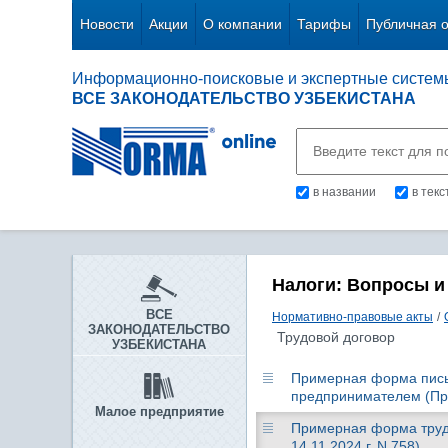
Новости
Акции
О компании
Тарифы
Публичная 
Информационно-поисковые и экспертные систем
ВСЕ ЗАКОНОДАТЕЛЬСТВО УЗБЕКИСТАНА
в названии
в тек
Налоги: Вопросы и
ВСЕ
Нормативно-правовые акты
/
ЗАКОНОДАТЕЛЬСТВО
Трудовой договор
УЗБЕКИСТАНА
Примерная форма пись
предпринимателем (При
Малое предприятие
Примерная форма трудо
14.11.2024 г. N 758)