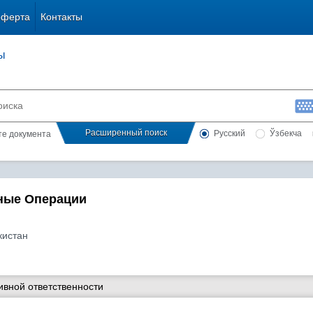
оферта
Контакты
ы
Расширенный поиск
Русский
Ўзбекча
сте документа
ные Операции
кистан
ивной ответственности