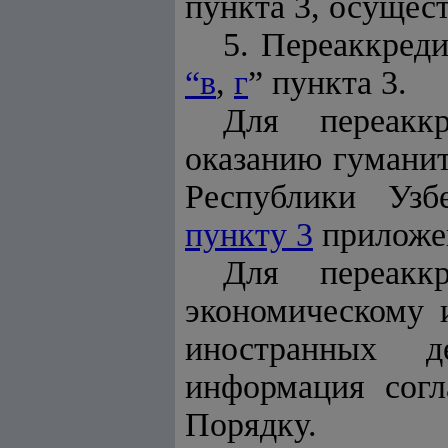
пункта 3, осущест
5. Переаккреди
“в
,
г
” пункта 3.
Для переаккр
оказанию гумани
Республики Узб
пункту 3
приложен
Для переаккр
экономическому 
иностранных д
информация согл
Порядку.