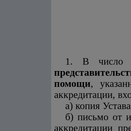
1. В число д
представительс
помощи
, указа
аккредитации, вхо
а) копия Устав
б) письмо от 
аккредитации пр