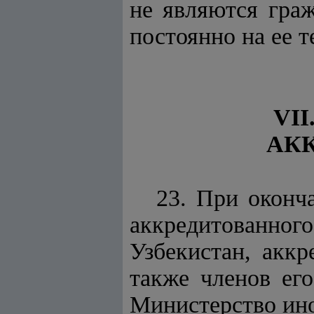
не являются гра
постоянно на ее т
VI
АК
23. При оконч
аккредитованног
Узбекистан, аккр
также членов ег
Министерство ино