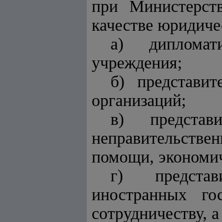
при Министерст
качестве юридиче
а) дипломат
учреждения;
б) представи
организаций;
в) представ
неправительств
помощи, экономич
г) представ
иностранных го
сотрудничеству, 