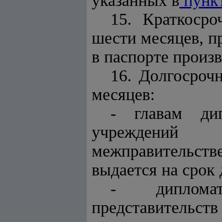
указанных в
пунк
15. Краткосро
шести месяцев, п
в паспорте произ
16. Долгосроч
месяцев:
- главам дип
учреждений 
межправительств
выдается на срок 
- дипломат
представительст