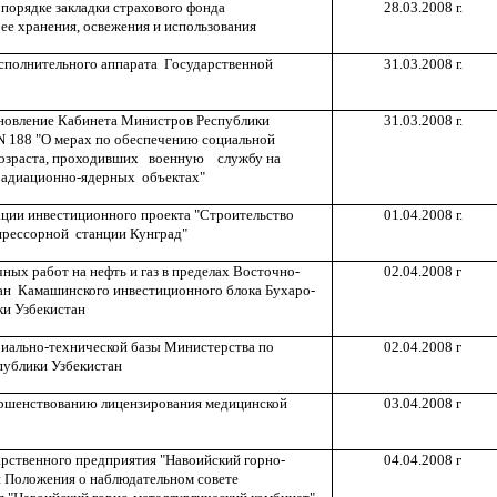
порядке закладки страхового фонда
28.03.2008 г.
ее хранения, освежения и использования
сполнительного аппарата Государственной
31.03.2008 г.
ановление Кабинета Министров Республики
31.03.2008 г.
 N 188 "О мерах по обеспечению социальной
возраста, проходивших военную службу на
радиационно-ядерных объектах"
ации инвестиционного проекта "Строительство
01.04.2008 г.
мпрессорной станции Кунград"
ных работ на нефть и газ в пределах Восточно-
02.04.2008 г
ан Камашинского инвестиционного блока Бухаро-
ки Узбекистан
иально-технической базы Министерства по
02.04.2008 г
публики Узбекистан
ершенствованию лицензирования медицинской
03.04.2008 г
арственного предприятия "Навоийский горно-
04.04.2008 г
и Положения о наблюдательном совете