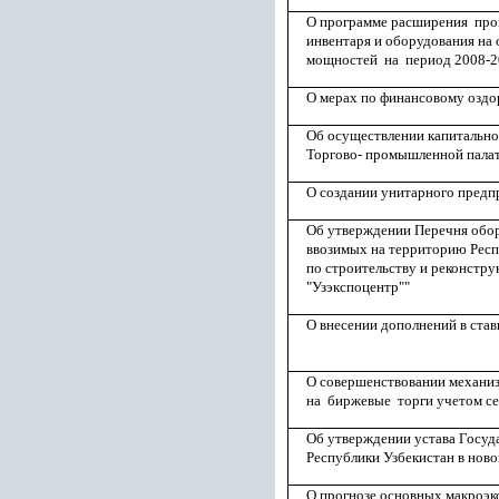
О программе расширения прои
инвентаря и оборудования на
мощностей на период 2008-2
О мерах по финансовому оздо
Об осуществлении капитальн
Торгово- промышленной палат
О создании унитарного предп
Об утверждении Перечня обор
ввозимых на территорию Респ
по строительству и реконстр
"Узэкспоцентр""
О внесении дополнений в ста
О совершенствовании механи
на биржевые торги учетом се
Об утверждении устава Госуд
Республики Узбекистан в нов
О прогнозе основных макроэ