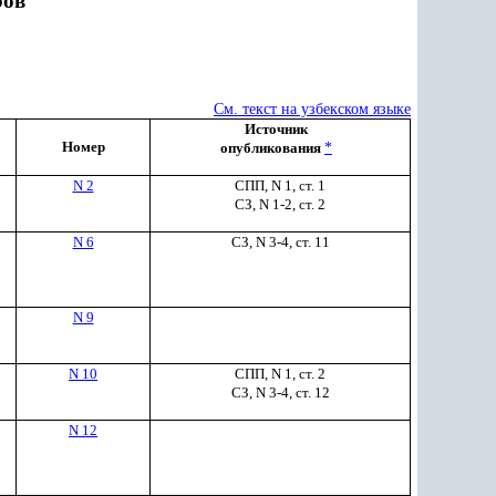
ров
См. текст на узбекском языке
Источник
Номер
опубликования
*
N 2
СПП, N 1, ст. 1
СЗ, N 1-2, ст. 2
N 6
СЗ, N 3-4, ст. 11
N 9
N 10
СПП, N 1, ст. 2
СЗ, N 3-4, ст. 12
N 12