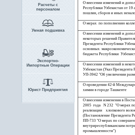
О внесении изменений и доп
Расчеты с
Республики Узбекистан от 19 а
персоналом
пошлин, сборов и иных ненал
О мерах по пополнению колле
Умная подшивка
О внесении изменений и допо
некоторых решений Правитель
Президента Республики Узбеки
основных макроэкономических
бюджета Республики Узбекист
Экспортно-
О внесении изменений в неко
Импортные Операции
Узбекистан (Указ Президента 
УП-3942 "Об увеличении разме
О проведении 42-й Междунар
Юрист Предприятия
химии в городе Ташкенте
О внесении изменения в Пост
2005 года N 232 "О мерах п
реализации хлопкового воло
(Постановление Президента Ре
ПП-733 "О мерах по соверше
внутриреспубликанским потре
промышленности")