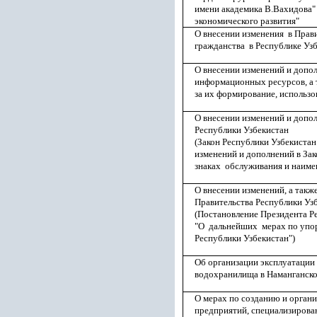
имени академика В.Вахидова" 
экономического развития"
О внесении изменения в Прав
гражданства в Республике Уз
О внесении изменений и доп
информационных ресурсов, а 
за их формирование, использ
О внесении изменений и допо
Республики Узбекистан
(Закон Республики Узбекистан
изменений и дополнений в Зак
знаках обслуживания и наиме
О внесении изменений, а так
Правительства Республики Уз
(Постановление Президента Р
"О дальнейших мерах по упо
Республики Узбекистан")
Об организации эксплуатации
водохранилища в Наманганско
О мерах по созданию и орган
предприятий, специализирова