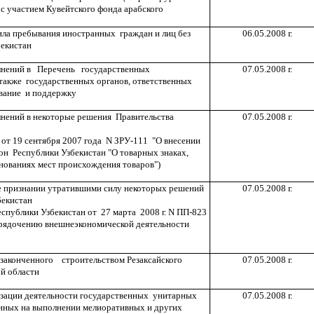
с участием Кувейтского фонда арабского
ила пребывания иностранных граждан и лиц без
06.05.2008 г.
бекистан
олнений в Перечень государственных
07.05.2008 г.
также государственных органов, ответственных
ование и поддержку
лнений в некоторые решения Правительства
07.05.2008 г.
 от 19 сентября 2007 года N ЗРУ-111 "О внесении
он Республики Узбекистан "О товарных знаках,
нованиях мест происхождения товаров")
же признании утратившими силу некоторых решений
07.05.2008 г.
бекистан
еспублики Узбекистан от 27 марта 2008 г. N ПП-823
рядочению внешнеэкономической деятельности
 законченного строительством Резаксайского
07.05.2008 г.
й области
изации деятельности государственных унитарных
07.05.2008 г.
нных на выполнении мелиоративных и других