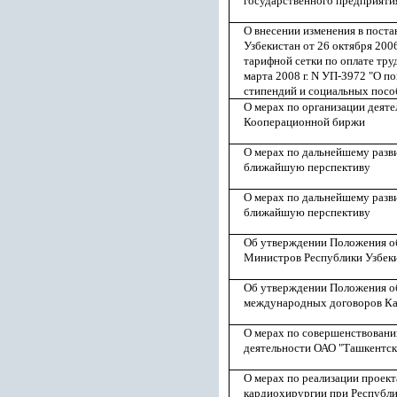
государственного предприяти
О внесении изменения в пост
Узбекистан от 26 октября 200
тарифной сетки по оплате тру
марта 2008 г. N УП-3972 "О п
стипендий и социальных посо
О мерах по организации деят
Кооперационной биржи
О мерах по дальнейшему разв
ближайшую перспективу
О мерах по дальнейшему разв
ближайшую перспективу
Об утверждении Положения о
Министров Республики Узбек
Об утверждении Положения о
международных договоров Ка
О мерах по совершенствовани
деятельности ОАО "Ташкентск
О мерах по реализации проект
кардиохирургии при Республи