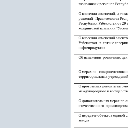
экономики и регионов Республ
О внесении изменений, а так
решений Правительства Респу
Республики Узбекистан от 29 
холдинговой компании "Узсел
О внесении изменений в неко
Узбекистан в связи с соверше
нефтепродуктов
Об изменении розничных цен 
О мерах по совершенствован
территориальных учреждений
О программах ремонта автомо
международного и государстве
О дополнительных мерах по 
отечественного производства
О передаче объектов единой с
завода