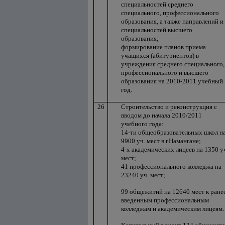
специальностей среднего
специального, профессионального
образования, а также направлений и
специальностей высшего
образования;
формирование планов приема
учащихся (абитуриентов) в
учреждения среднего специального,
профессионального и высшего
образования на 2010-2011 учебный
год.
26
Строительство и реконструкция с
вводом до начала 2010/2011
учебного года:
14-ти общеобразовательных школ н
9900 уч. мест в г.Намангане;
4-х академических лицеев на 1350 у
мест;
41 профессионального колледжа на
23240 уч. мест;
99 общежитий на 12640 мест к ране
введенным профессиональным
колледжам и академическим лицеям.