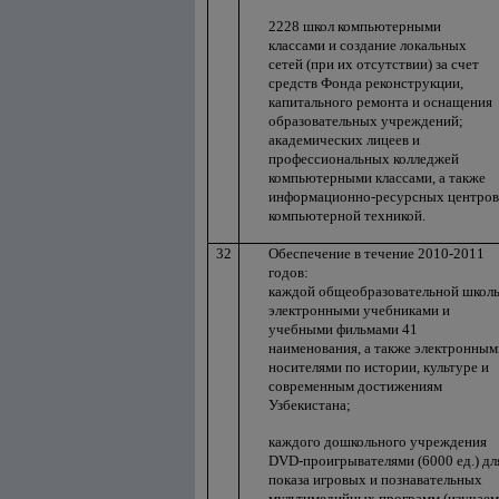
2228 школ компьютерными
классами и создание локальных
сетей (при их отсутствии) за счет
средств Фонда реконструкции,
капитального ремонта и оснащения
образовательных учреждений;
академических лицеев и
профессиональных колледжей
компьютерными классами, а также
информационно-ресурсных центров
компьютерной техникой.
32
Обеспечение в течение 2010-2011
годов:
каждой общеобразовательной школ
электронными учебниками и
учебными фильмами 41
наименования, а также электронным
носителями по истории, культуре и
современным достижениям
Узбекистана;
каждого дошкольного учреждения
DVD-проигрывателями (6000 ед.) дл
показа игровых и познавательных
мультимедийных программ (изучаем