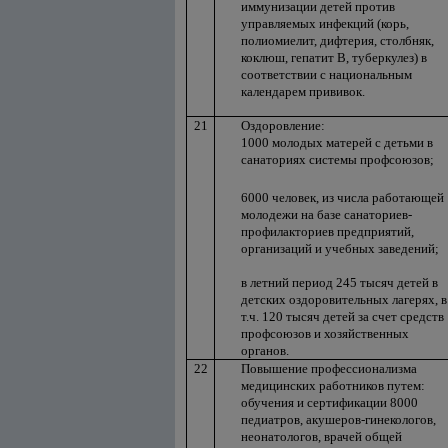
иммунизации детей против
управляемых инфекций (корь,
полиомиелит, дифтерия, столбняк,
коклюш, гепатит В, туберкулез) в
соответствии с национальным
календарем прививок.
21
Оздоровление:
1000 молодых матерей с детьми в
санаториях системы профсоюзов;
6000 человек, из числа работающей
молодежи на базе санаториев-
профилакториев предприятий,
организаций и учебных заведений;
в летний период 245 тысяч детей в
детских оздоровительных лагерях, в
т.ч. 120 тысяч детей за счет средств
профсоюзов и хозяйственных
органов.
22
Повышение профессионализма
медицинских работников путем:
обучения и сертификации 8000
педиатров, акушеров-гинекологов,
неонатологов, врачей общей