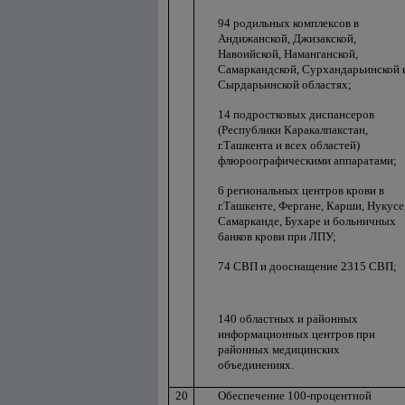
94 родильных комплексов в
Андижанской, Джизакской,
Навоийской, Наманганской,
Самаркандской, Сурхандарьинской 
Сырдарьинской областях;
14 подростковых диспансеров
(Республики Каракалпакстан,
г.Ташкента и всех областей)
флюроографическими аппаратами;
6 региональных центров крови в
г.Ташкенте, Фергане, Карши, Нукусе
Самарканде, Бухаре и больничных
банков крови при ЛПУ;
74 СВП и дооснащение 2315 СВП;
140 областных и районных
информационных центров при
районных медицинских
объединениях.
20
Обеспечение 100-процентной