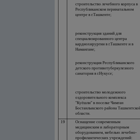
строительство лечебного корпуса в
Республиканском перинатальном
центре в г.Ташкенте;
реконструкция зданий для
специализированного центра
кардиохирургии в г.Ташкенте и в
Намангане;
реконструкция Республиканского
детского противотуберкулезного
санатория в г.Нукусе;
строительство молодежного
оздоровительного комплекса
"Куёшли" в поселке Чимган
Бостанлыкского района Ташкентско
области.
19
Оснащение современным
медицинским и лабораторным
оборудованием, мебелью лечебно-
профилактических учреждений: