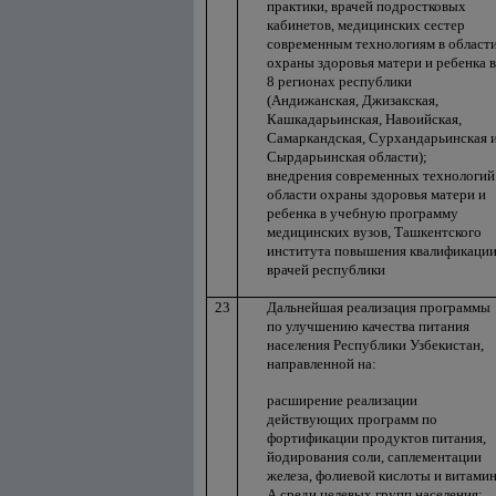
практики, врачей подростковых
кабинетов, медицинских сестер
современным технологиям в област
охраны здоровья матери и ребенка в
8 регионах республики
(Андижанская, Джизакская,
Кашкадарьинская, Навоийская,
Самаркандская, Сурхандарьинская 
Сырдарьинская области);
внедрения современных технологий
области охраны здоровья матери и
ребенка в учебную программу
медицинских вузов, Ташкентского
института повышения квалификаци
врачей республики
23
Дальнейшая реализация программы
по улучшению качества питания
населения Республики Узбекистан,
направленной на:
расширение реализации
действующих программ по
фортификации продуктов питания,
йодирования соли, саплементации
железа, фолиевой кислоты и витами
А среди целевых групп населения;