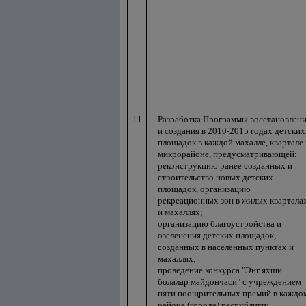
11
Разработка Программы восстановлен
и создания в 2010-2015 годах детских
площадок в каждой махалле, квартале 
микрорайоне, предусматривающей:
реконструкцию ранее созданных и
строительство новых детских
площадок, организацию
рекреационных зон в жилых квартала
и махаллях;
организацию благоустройства и
озеленения детских площадок,
созданных в населенных пунктах и
махаллях;
проведение конкурса "Энг яхши
болалар майдончаси" с учреждением
пяти поощрительных премий в каждо
районе (городе) республики;