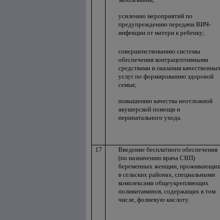
усилению мероприятий по
предупреждению передачи ВИЧ-
инфекции от матери к ребенку;
совершенствованию системы
обеспечения контрацептивными
средствами и оказания качественны
услуг по формированию здоровой
семьи;
повышению качества неотложной
акушерской помощи и
перинатального ухода.
17
Введение бесплатного обеспечения
(по назначению врача СВП)
беременных женщин, проживающи
в сельских районах, специальными
комплексами общеукрепляющих
поливитаминов, содержащих в том
числе, фолиевую кислоту.