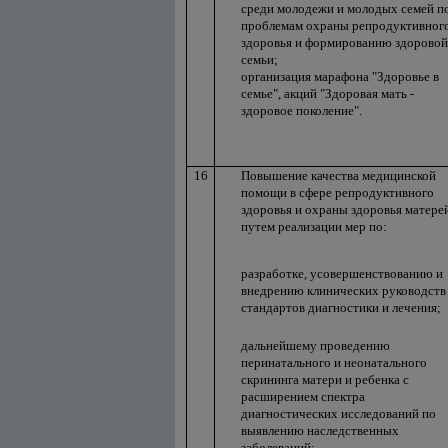
среди молодежи и молодых семей п
проблемам охраны репродуктивног
здоровья и формированию здоровой
семьи;
организация марафона "Здоровье в
семье", акций "Здоровая мать -
здоровое поколение".
16
Повышение качества медицинской
помощи в сфере репродуктивного
здоровья и охраны здоровья матере
путем реализации мер по:
разработке, усовершенствованию и
внедрению клинических руководств
стандартов диагностики и лечения;
дальнейшему проведению
перинатального и неонатального
скрининга матери и ребенка с
расширением спектра
диагностических исследований по
выявлению наследственных
заболеваний;