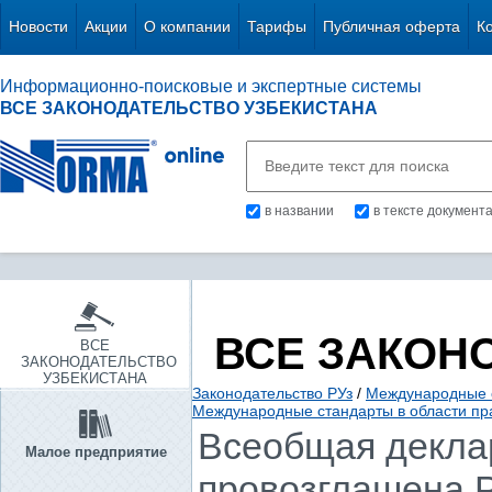
Новости
Акции
О компании
Тарифы
Публичная оферта
К
Информационно-поисковые и экспертные системы
ВСЕ ЗАКОНОДАТЕЛЬСТВО УЗБЕКИСТАНА
в названии
в тексте документ
ВСЕ ЗАКОН
ВСЕ
ЗАКОНОДАТЕЛЬСТВО
УЗБЕКИСТАНА
Законодательство РУз
/
Международные 
Международные стандарты в области пр
Всеобщая деклар
Малое предприятие
провозглашена Р