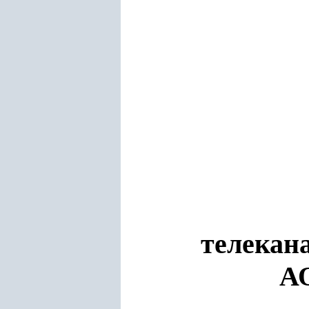
телекана
АО