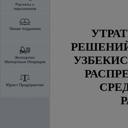
Расчеты с
персоналом
Умная подшивка
УТРА
РЕШЕНИЙ
УЗБЕКИ
Экспортно-
Импортные Операции
РАСПР
СРЕ
Юрист Предприятия