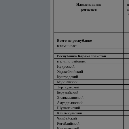
Наименование
н
регионов
Всего по республике
в том числе:
Республика Каракалпакстан
в т. ч. по районам:
Нукусский
Ходжейлийский
Кунградский
Муйнакский
Турткульский
Берунийский
Элликкалинский
Амударьинский
Шуманайский
Канлыкульский
Чимбайский
Кегейлийский
Караузякский