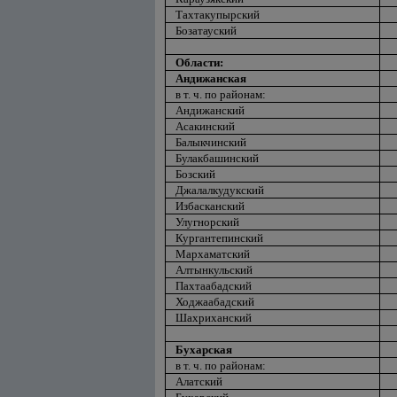
Тахтакупырский
Бозатауский
Области:
Андижанская
в т. ч. по районам:
Андижанский
Асакинский
Балыкчинский
Булакбашинский
Бозский
Джалалкудукский
Избасканский
Улугнорский
Кургантепинский
Мархаматский
Алтынкульский
Пахтаабадский
Ходжаабадский
Шахриханский
Бухарская
в т. ч. по районам:
Алатский