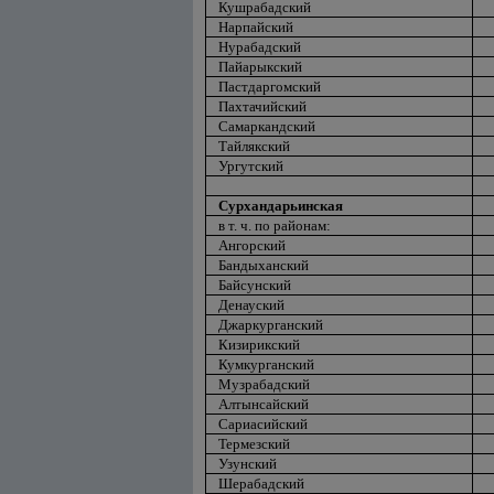
Кушрабадский
Нарпайский
Нурабадский
Пайарыкский
Пастдаргомский
Пахтачийский
Самаркандский
Тайлякский
Ургутский
Сурхандарьинская
в т. ч. по районам:
Ангорский
Бандыханский
Байсунский
Денауский
Джаркурганский
Кизирикский
Кумкурганский
Музрабадский
Алтынсайский
Сариасийский
Термезский
Узунский
Шерабадский