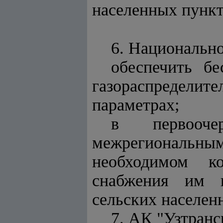
населенных пункт
6. Национально
обеспечить бе
газораспределите
параметрах;
в первооче
межрегиональны
необходимом к
снабжения им н
сельских населен
7. АК "Узтранс