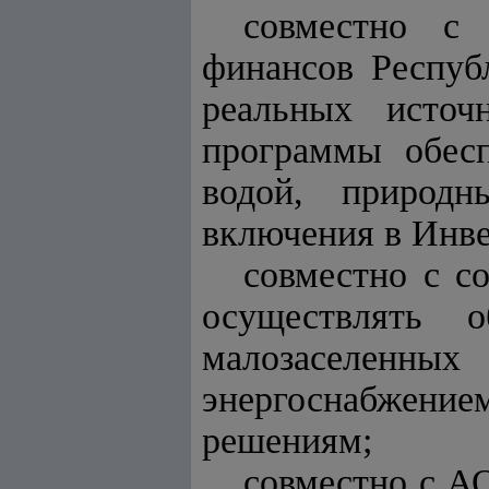
совместно с
финансов Респуб
реальных источ
программы обесп
водой, природ
включения в Инв
совместно с с
осуществлять о
малозаселенны
энергоснабжен
решениям;
совместно с АО