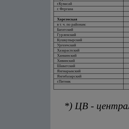
г.Кувасай
г. Фергана
Хорезмская
в т. ч. по районам:
Багатский
Гурленский
Кушкупырский
Ургенчский
Хазараспский
Ханкинский
Хивинский
Шаватский
Янгиарыкский
Янгибазарский
г.Питняк
*) ЦВ - центр