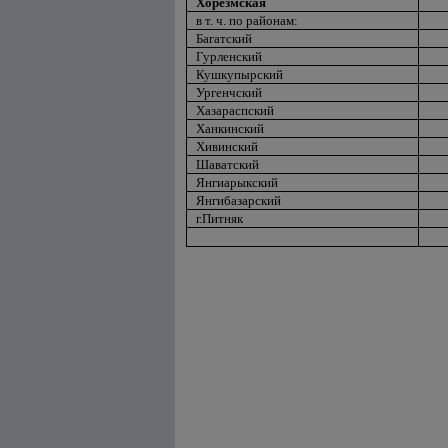
Хорезмская
в т. ч. по районам:
Багатский
Гурленский
Кушкупырский
Ургенчский
Хазараспский
Ханкинский
Хивинский
Шаватский
Янгиарыкский
Янгибазарский
г.Питняк