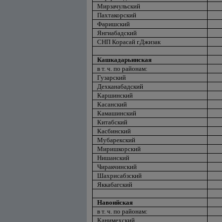
Мирзачульский
Пахтакорский
Фаришский
Янгиабадский
СНП Корасай г.Джизак
Кашкадарьинская
в т. ч. по районам:
Гузарский
Дехканабадский
Каршинский
Касанский
Камашинский
Китабский
Касбинский
Мубарекский
Миришкорский
Нишанский
Чиракчинский
Шахрисабзский
Яккабагский
Навоийская
в т. ч. по районам:
Канимехский