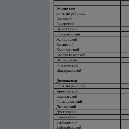
Бухарская
в т. ч. по районам:
Алатский
Бухарский
Вабкентский
Гиждуванский
Жондорский
Каганский
Каракульский
Караул-Базарский
Пешкунский
Ромитанский
Шафирканский
Джизакская
в т. ч. по районам:
Арнасайский
Бахмальский
Галляаральский
Джизакский
Дустликский
Зааминский
Зарбдарский
Зафарабадский