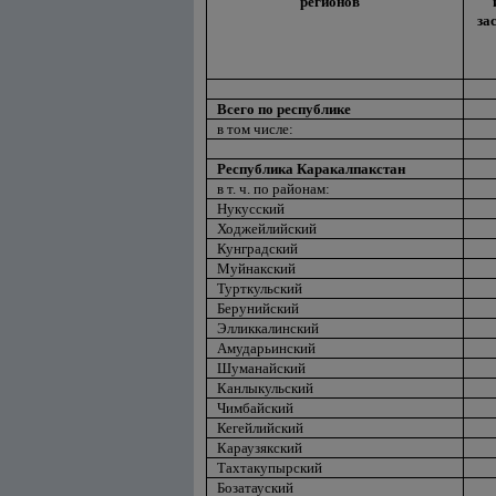
регионов
за
Всего по республике
в том числе:
Республика Каракалпакстан
в т. ч. по районам:
Нукусский
Ходжейлийский
Кунградский
Муйнакский
Турткульский
Берунийский
Элликкалинский
Амударьинский
Шуманайский
Канлыкульский
Чимбайский
Кегейлийский
Караузякский
Тахтакупырский
Бозатауский