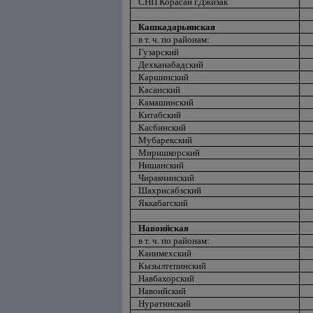
СНП Корасай г.Джизак
Кашкадарьинская
в т. ч. по районам:
Гузарский
Дехканабадский
Каршинский
Касанский
Камашинский
Китабский
Касбинский
Мубарекский
Миришкорский
Нишанский
Чиракчинский
Шахрисабзский
Яккабагский
Навоийская
в т. ч. по районам:
Канимехский
Кызылтепинский
Навбахорский
Навоийский
Нуратинский