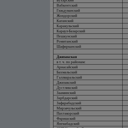
Бухарский
Вабкентский
Гиждуванский
Жондорский
Каганский
Каракульский
Караул-Базарский
Пешкунский
Ромитанский
Шафирканский
Джизакская
в т. ч. по районам:
Арнасайский
Бахмальский
Галляаральский
Джизакский
Дустликский
Зааминский
Зарбдарский
Зафарабадский
Мирзачульский
Пахтакорский
Фаришский
Янгиабадский