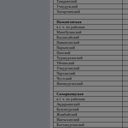
Тамдынский
Учкудукский
Хатирчинский
Наманганская
в т. ч. по районам:
Мингбулакский
Касансайский
Наманганский
Нарынский
Папский
Туракурганский
Уйчинский
Учкурганский
Чартакский
Чустский
Янгикурганский
Самаркандская
в т. ч. по районам:
Акдарьинский
Булунгурский
Жамбайский
Иштыханский
Каттакурганский