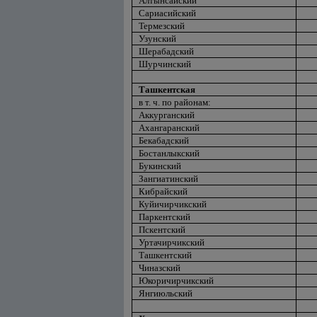
Алтынсайский
Сариасийский
Термезский
Узунский
Шерабадский
Шурчинский
Ташкентская
в т. ч. по районам:
Аккурганский
Ахангаранский
Бекабадский
Бостанлыкский
Букинский
Зангиатинский
Кибрайский
Куйичирчикский
Паркентский
Пскентский
Уртачирчикский
Ташкентский
Чиназский
Юкоричирчикский
Янгиюльский