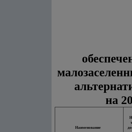
обеспече
малозаселенн
альтернат
на 2
Н
Наименование
до