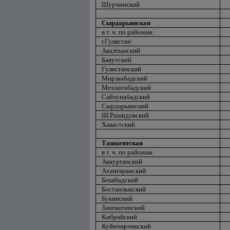
Шурчинский
Сырдарьинская
в т. ч. по районам:
г.Гулистан
Акалтынский
Баяутский
Гулистанский
Мирзаабадский
Мехнатабадский
Сайхунабадский
Сырдарьинский
Ш.Рашидовский
Хавастский
Ташкентская
в т. ч. по районам:
Аккурганский
Ахангаранский
Бекабадский
Бостанлыкский
Букинский
Зангиатинский
Кибрайский
Куйичирчикский