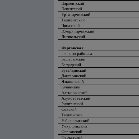
Паркентский
Пскентский
Уртачирчикский
Ташкентский
Чиназский
Юкоричирчикский
Янгиюльский
Ферганская
в т. ч. по районам:
Бешарыкский
Багдадский
Бувайдинский
Дангаринский
Язъяванский
Кувинский
Алтыарыкский
Ахунбабаевский
Риштанский
Сохский
Ташлакский
Узбекистанский
Учкуприкский
Ферганский
Фуркатский