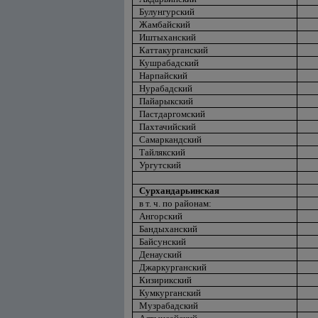
Булунгурский
Жамбайский
Иштыханский
Каттакурганский
Кушрабадский
Нарпайский
Нурабадский
Пайарыкский
Пастдаргомский
Пахтачийский
Самаркандский
Тайлякский
Ургутский
Сурхандарьинская
в т. ч. по районам:
Ангорский
Бандыханский
Байсунский
Денауский
Джаркурганский
Кизирикский
Кумкурганский
Музрабадский