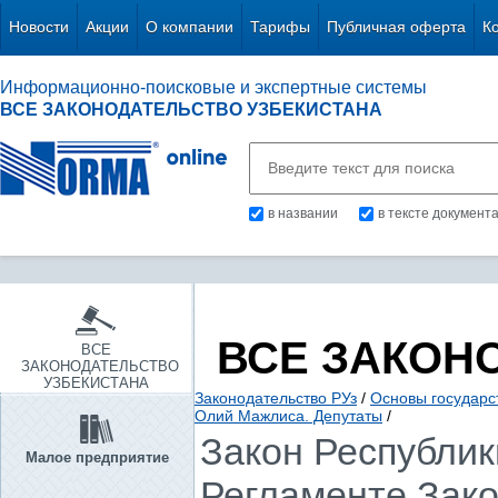
Новости
Акции
О компании
Тарифы
Публичная оферта
К
Информационно-поисковые и экспертные системы
ВСЕ ЗАКОНОДАТЕЛЬСТВО УЗБЕКИСТАНА
в названии
в тексте документ
ВСЕ ЗАКОН
ВСЕ
ЗАКОНОДАТЕЛЬСТВО
УЗБЕКИСТАНА
Законодательство РУз
/
Основы государс
Олий Мажлиса. Депутаты
/
Закон Республики
Малое предприятие
Регламенте Зак