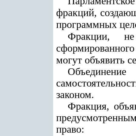
Парламентское
фракций, создающ
программных целе
Фракции, н
сформированного
могут объявить с
Объединени
самостоятельно
законом.
Фракция,
объя
предусмотренны
право: