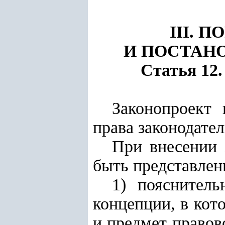
III. 
И ПОСТАН
Статья 12.
Законопроект 
права законодате
При внесении 
быть представлен
1) пояснитель
концепции, в кот
и предмет правов