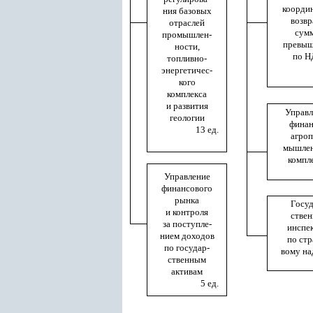
коорди
ния базовых
возвр
отраслей
сум
промышлен-
превыш
ности,
по Н
топливно-
энергетичес-
кого
комплекса
и развития
Управл
геологии
финан
13 ед.
агроп
мышлен
компл
Управление
финансового
рынка
Госуд
и контроля
ствен
за поступле-
инспе
нием доходов
по стр
по государ-
вому на
ственным
активам
5 ед.