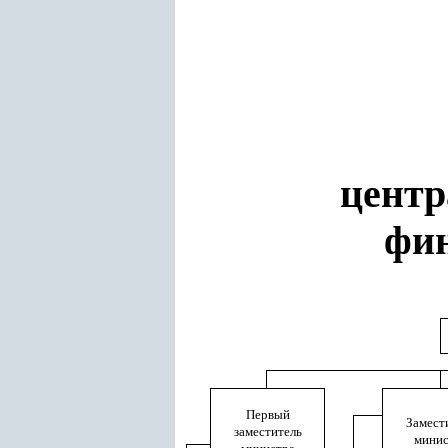
центр
фин
Первый
Замест
заместитель
минис