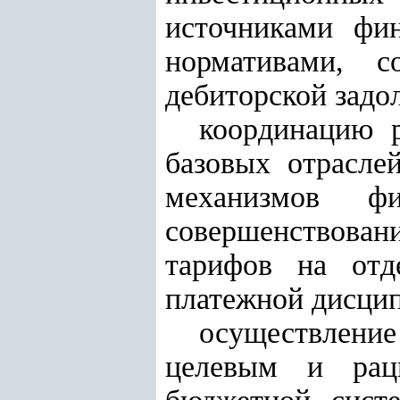
источниками фин
нормативами, 
дебиторской задо
координацию 
базовых отрасле
механизмов фи
совершенствова
тарифов на отд
платежной дисци
осуществлени
целевым и раци