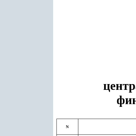
центр
фин
N