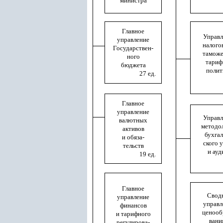
министра
Главное
Управл
управление
налого
Государствен-
таможе
ного
тариф
бюджета
полит
27 ед.
Главное
управление
Управл
валютных
методо
активов
бухгал
и обяза-
ского 
тельств
и ауд
19 ед.
Главное
Свод
управление
управл
финансов
ценооб
и тарифного
вани
регулирова-