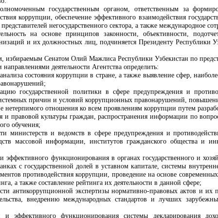
во:
полномоченным государственным органом, ответственным за формир
ствия коррупции, обеспечение эффективного взаимодействия государст
представителей негосударственного сектора, а также международное сот
тельность на основе принципов законности, объективности, подотч
ганизаций и их должностных лиц, подчиняется Президенту Республики 
ом, избираемым Сенатом Олий Мажлиса Республики Узбекистан по предс
и направлениями деятельности Агентства определить:
 анализа состояния коррупции в стране, а также выявление сфер, наиб
равонарушений;
ацию государственной политики в сфере предупреждения и противо
системных причин и условий коррупционных правонарушений, повышен
е нетерпимого отношения ко всем проявлениям коррупции путем разраб
я и правовой культуры граждан, распространения информации по вопро
ого обучения;
сти министерств и ведомств в сфере предупреждения и противодейст
едств массовой информации, институтов гражданского общества и ин
и эффективного функционирования в органах государственного и хозяй
банках с государственной долей в уставном капитале, системы внутренн
ментов противодействия коррупции, проведение на основе современн
а, а также составление рейтинга их деятельности в данной сфере;
сти антикоррупционной экспертизы нормативно-правовых актов и их п
тельства, внедрению международных стандартов и лучших зарубежны
я и эффективного функционирования системы декларирования дох