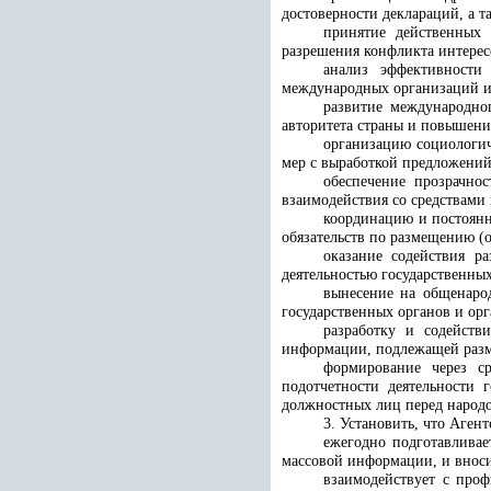
достоверности деклараций, а 
принятие действенных 
разрешения конфликта интерес
анализ эффективности
международных организаций и 
развитие международно
авторитета страны и повышени
организацию социологич
мер с выработкой предложени
обеспечение прозрачно
взаимодействия со средствами
координацию и постоянн
обязательств по размещению (
оказание содействия р
деятельностью государственны
вынесение на общенарод
государственных органов и ор
разработку и содейст
информации, подлежащей разм
формирование через с
подотчетности деятельности 
должностных лиц перед народ
3. Установить, что Агент
ежегодно подготавлива
массовой информации, и вноси
взаимодействует с про