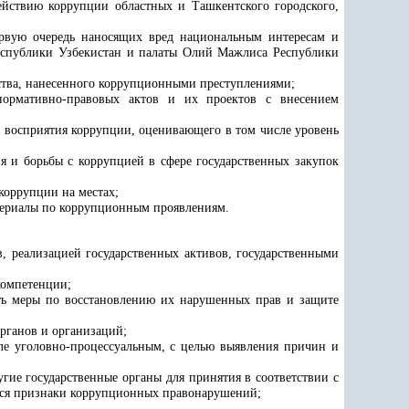
йствию коррупции областных и Ташкентского городского,
ервую очередь наносящих вред национальным интересам и
Республики Узбекистан и палаты Олий Мажлиса Республики
рства, нанесенного коррупционными преступлениями;
нормативно-правовых актов и их проектов с внесением
а восприятия коррупции, оценивающего в том числе уровень
ия и борьбы с коррупцией в сфере государственных закупок
коррупции на местах;
атериалы по коррупционным проявлениям.
в, реализацией государственных активов, государственными
компетенции;
ть меры по восстановлению их нарушенных прав и защите
органов и организаций;
сле уголовно-процессуальным, с целью выявления причин и
;
гие государственные органы для принятия в соответствии с
ются признаки коррупционных правонарушений;