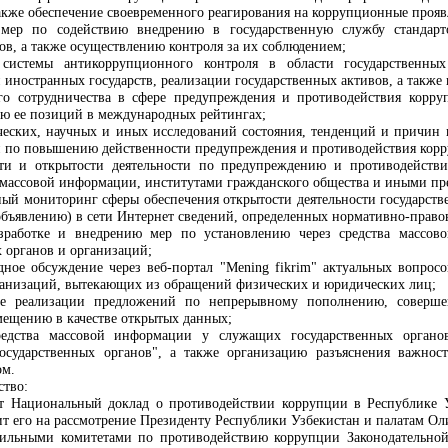
также обеспечение своевременного реагирования на коррупционные прояв
мер по содействию внедрению в государственную службу стандарт
ов, а также осуществлению контроля за их соблюдением;
 системы антикоррупционного контроля в области государственны
иностранных государств, реализации государственных активов, а также
го сотрудничества в сфере предупреждения и противодействия корр
ю ее позиций в международных рейтингах;
еских, научных и иных исследований состояния, тенденций и причин
й по повышению действенности предупреждения и противодействия кор
сти и открытости деятельности по предупреждению и противодейств
 массовой информации, институтами гражданского общества и иными пре
ый мониторинг сферы обеспечения открытости деятельности государстве
объявлению) в сети Интернет сведений, определенных нормативно-право
азработке и внедрению мер по установлению через средства массов
х органов и организаций;
ное обсуждение через веб-портал "Mening fikrim" актуальных вопросо
ганизаций, вытекающих из обращений физических и юридических лиц;
вие реализации предложений по непрерывному пополнению, соверш
ещению в качестве открытых данных;
редства массовой информации у служащих государственных органов
государственных органов", а также организацию разъяснения важнос
ом.
ство:
ет Национальный доклад о противодействии коррупции в Республике 
т его на рассмотрение Президенту Республики Узбекистан и палатам О
фильными комитетами по противодействию коррупции Законодательно