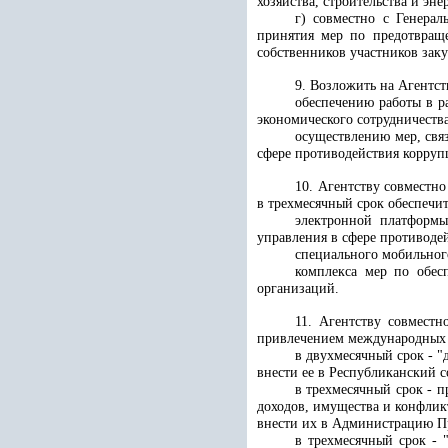
хозяйства, строительства и эне
г) совместно с Генера
принятия мер по предотвращ
собственников участников заку
9. Возложить на Агентс
обеспечению работы в р
экономического сотрудничеств
осуществлению мер, св
сфере противодействия коррупц
10. Агентству совместн
в трехмесячный срок обеспечит
электронной платформы
управления в сфере противоде
специального мобильног
комплекса мер по обес
организаций.
11. Агентству совмест
привлечением международных э
в двухмесячный срок - 
внести ее в Республиканский 
в трехмесячный срок - 
доходов, имущества и конфлик
внести их в Администрацию П
в трехмесячный срок -