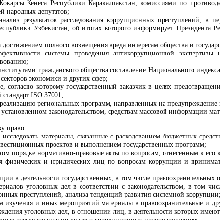
окаргы Кенеса Республики Каракалпакстан, комиссиями по противоде
й народных депутатов;
анализ результатов расследования коррупционных преступлений, в п
еспублики Узбекистан, об итогах которого информирует Президента 
за достижением полного возмещения вреда интересам общества и госуда
эффективности системы проведения антикоррупционной экспертизы 
твованию;
 институтами гражданского общества составление Национального индекс
 секторов экономики и других сфер;
ие, согласно которому государственный заказчик в целях предотвращен
стандарт ISO 37001;
и реализацию региональных программ, направленных на предупреждение 
е, установленном законодательством, средствам массовой информации м
ву право:
и исследовать материалы, связанные с расходованием бюджетных средст
нвестиционных проектов и выполнением государственных программ;
ном порядке нормативно-правовые акты по вопросам, отнесенным к его 
ия физических и юридических лиц по вопросам коррупции и принима
пции в деятельности государственных, в том числе правоохранительных 
ериалов уголовных дел в соответствии с законодательством, в том чи
нных преступлений, анализа тенденций развития системной коррупции
там изучения и иных мероприятий материалы в правоохранительные и дру
буждения уголовных дел, в отношении лиц, в деятельности которых име
вные расследования по делам о коррупционных правонарушениях;