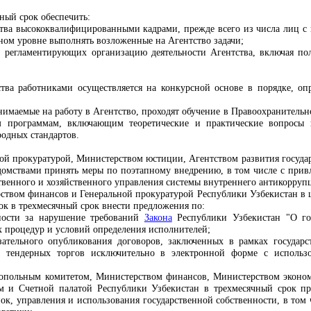
чный срок обеспечить:
тва высококвалифицированными кадрами, прежде всего из числа лиц с 
ом уровне выполнять возложенные на Агентство задачи;
в, регламентирующих организацию деятельности Агентства, включая по
тва работниками осуществляется на конкурсной основе в порядке, о
нимаемые на работу в Агентство, проходят обучение
в Правоохранительн
м программам, включающим теоретические и практические вопросы 
одных стандартов.
ьной прокуратурой, Министерством юстиции, Агентством развития госуд
омствами принять меры по поэтапному внедрению, в том числе с привл
ственного и хозяйственного управления системы внутреннего антикорруп
рством финансов и Генеральной прокуратурой Республики Узбекистан в 
ок в трехмесячный срок внести предложения по:
ности за нарушение требований
Закона
Республики Узбекистан "
О го
 процедур и условий определения исполнителей;
ательного опубликования договоров, заключенных в рамках государс
и тендерных торгов исключительно в электронной форме с исполь
опольным комитетом, Министерством финансов, Министерством эконом
 и Счетной палатой Республики Узбекистан в трехмесячный срок про
пок, управления и использования государственной собственности, в том