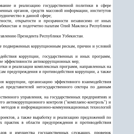
ование и реализацию государственной политики в сфере
венных органов, средств массовой информации, институтов
рудничество в данной сфере;
етности, открытости и прозрачности независимо от иных
Узбекистан и подотчетно палатам Олий Мажлиса Республики
тавлению Президента Республики Узбекистан
.
олее подверженных коррупционным рискам, причин и условий
действия коррупции, государственных и иных программ,
ие эффективности антикоррупционных мер;
отки и реализации комплексных программ, направленных на
сам предупреждения и противодействия коррупции, а также
вия коррупции, организацию эффективного взаимодействия
ых представителей негосударственного сектора по данным
ственного управления, на государственных предприятиях и
его антикоррупционного контроля ("комплаенс-контроль") и
ых методов и информационно-коммуникационных технологий
роектов, а также выработку и реализацию предложений по
х практик в области предупреждения и противодействия
одов и имущества государственных служащих, проверок