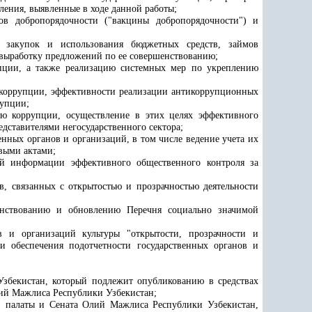
ления, выявленные в ходе данной работы;
ов добропорядочности ("вакцины добропорядочности") и
х закупок и использования бюджетных средств, займов
 выработку предложений по ее совершенствованию;
упции, а также реализацию системных мер по укреплению
 коррупции, эффективности реализации антикоррупционных
рупции;
ию коррупции, осуществление в этих целях эффективного
дставителями негосударственного сектора;
нных органов и организаций, в том числе ведение учета их
выми актами;
ой информации эффективного общественного контроля за
в, связанных с открытостью и прозрачностью деятельности
енствованию и обновлению Перечня социально значимой
 и организаций культуры "открытости, прозрачности и
ти обеспечения подотчетности государственных органов и
Узбекистан, который подлежит опубликованию в средствах
лий Мажлиса Республики Узбекистан;
й палаты и Сената Олий Мажлиса Республики Узбекистан,