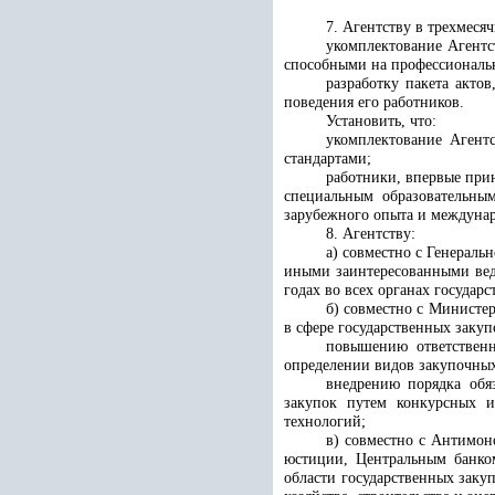
7. Агентству в трехмеся
укомплектование Агентс
способными на профессиональн
разработку пакета акто
поведения его работников.
Установить, что:
укомплектование Агентс
стандартами;
работники, впервые при
специальным образовательны
зарубежного опыта и междунар
8. Агентству:
а) совместно с Генерал
иными заинтересованными вед
годах во всех органах государ
б) совместно с Министе
в сфере государственных закуп
повышению ответствен
определении видов закупочных
внедрению порядка обяз
закупок путем конкурсных 
технологий;
в) совместно с Антимон
юстиции, Центральным банком
области государственных заку