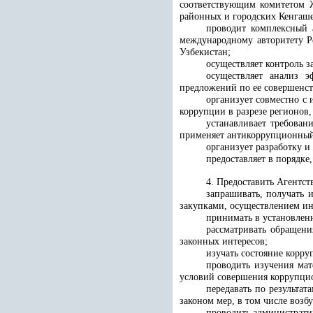
соответствующим комитетом Ж
районных и городских Кенгаше
проводит комплексный 
международному авторитету Р
Узбекистан;
осуществляет контроль 
осуществляет анализ 
предложений по ее совершенс
организует совместно с
коррупции в разрезе регионов,
устанавливает требован
применяет антикоррупционный 
организует разработку 
предоставляет в порядк
4. Предоставить Агентст
запрашивать, получать 
закупками, осуществлением и
принимать в установлен
рассматривать обращен
законных интересов;
изучать состояние корру
проводить изучения мат
условий совершения коррупцио
передавать по результа
законом мер, в том числе воз
проводить администрати