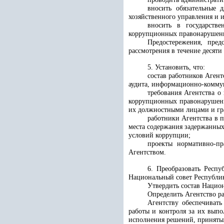
вносить обязательные 
хозяйственного управления и 
вносить в государств
коррупционных правонарушени
Предостережения, пред
рассмотрения в течение десяти
5. Установить, что:
состав работников Аген
аудита, информационно-коммун
требования Агентства о
коррупционных правонарушени
их должностными лицами и гр
работники Агентства в 
места содержания задержанных
условий коррупции;
проекты нормативно-пр
Агентством.
6. Преобразовать Респ
Национальный совет Республик
Утвердить состав Нацио
Определить Агентство р
Агентству обеспечивать
работы и контроля за их выпо
исполнения решений, приняты