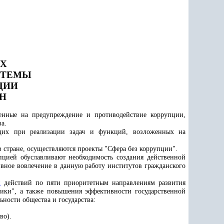
АХ
СТЕМЫ
ЦИИ
АН
енные на предупреждение и противодействие коррупции,
а.
ющих при реализации задач и функций, возложенных на
 стране, осуществляются проекты "Сфера без коррупции".
цией обуславливают необходимость создания действенной
вное вовлечение в данную работу институтов гражданского
и
действий по пяти приоритетным направлениям развития
мики", а также повышения эффективности государственной
ности общества и государства:
во).