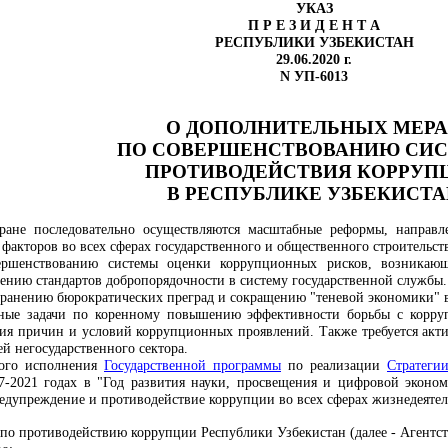
УКАЗ
П Р Е З И Д Е Н Т А
РЕСПУБЛИКИ УЗБЕКИСТАН
29.06.2020 г.
N УП-6013
О ДОПОЛНИТЕЛЬНЫХ МЕР
ПО СОВЕРШЕНСТВОВАНИЮ СИ
ПРОТИВОДЕЙСТВИЯ КОРРУП
В РЕСПУБЛИКЕ УЗБЕКИСТ
ране последовательно осуществляются масштабные реформы, направл
акторов во всех сферах государственного и общественного строительств
вершенствованию системы оценки коррупционных рисков, возника
рению стандартов добропорядочности в систему государственной службы.
транению бюрократических преград и сокращению "теневой экономики" в
нные задачи по коренному повышению эффективности борьбы с корруп
ия причин и условий коррупционных проявлений. Также требуется акти
й негосударственного сектора.
ного исполнения
Государственной программы
по реализации
Стратеги
7-2021 годах в "Год развития науки, просвещения и цифровой эконо
едупреждение и противодействие коррупции во всех сферах жизнедеятель
 по противодействию коррупции Республики Узбекистан (далее - Агентст