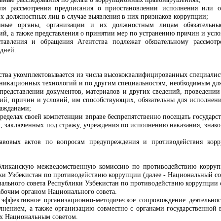
для рассмотрения предписания о приостановлении исполнения или о
их должностных лиц в случае выявления в них признаков коррупции;
енные органы, организации и их должностным лицам обязательны
й, а также представления о принятии мер по устранению причин и усл
ставления и обращения Агентства подлежат обязательному рассмо
 дней.
тства укомплектовывается из числа высококвалифицированных специалис
икационных технологий и по другим специальностям, необходимым для 
 представлении документов, материалов и других сведений, проведении
й, причин и условий, им способствующих, обязательны для исполнения
ажданами;
пределах своей компетенции вправе беспрепятственно посещать государс
, заключенных под стражу, учреждения по исполнению наказания, знако
авовых актов по вопросам предупреждения и противодействия корр
убликанскую межведомственную комиссию по противодействию корруп
и Узбекистан по противодействию коррупции (далее - Национальный сов
нального совета Республики Узбекистан по противодействию коррупции 
абочим органом Национального совета.
 эффективное организационно-методическое сопровождение деятельнос
лнением, а также организацию совместно с органами государственной 
х Национальным советом.