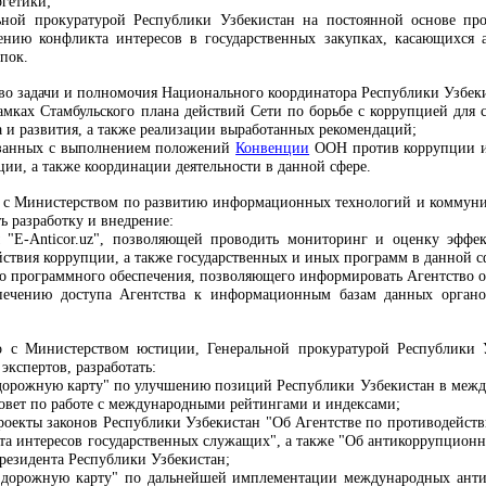
ргетики;
льной прокуратурой Республики Узбекистан на постоянной основе п
ению конфликта интересов в государственных закупках, касающихся
пок.
тво задачи и полномочия Национального координатора Республики Узбеки
амках Стамбульского плана действий Сети по борьбе с коррупцией дл
а и развития, а также реализации выработанных рекомендаций;
язанных с выполнением положений
Конвенции
ООН против коррупции и
ии, а также координации деятельности в данной сфере.
о с Министерством по развитию информационных технологий и коммуни
ь разработку и внедрение:
 "E-Anticor.uz", позволяющей проводить мониторинг и оценку эффек
йствия коррупции, а также государственных и иных программ в данной с
о программного обеспечения, позволяющего информировать Агентство о
печению доступа Агентства к информационным базам данных органов
но с Министерством юстиции, Генеральной прокуратурой Республики 
кспертов, разработать:
"дорожную карту" по улучшению позиций Республики Узбекистан в межд
совет по работе с международными рейтингами и индексами;
проекты законов Республики Узбекистан "Об Агентстве по противодейст
та интересов государственных служащих", а также "Об антикоррупционн
резидента Республики Узбекистан;
 "дорожную карту" по дальнейшей имплементации международных анти