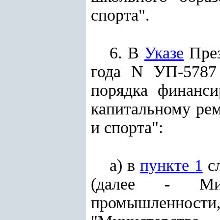
спорта".
6. В
Указе
През
года N УП-5787
порядка финанси
капитальному ре
и спорта":
а) в
пункте 1
сл
(далее - Мин
промышленности