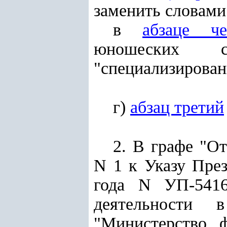
заменить словами
в
абзаце че
юношеских с
"специализирова
г)
абзац третий
2. В графе "О
N 1 к
Указу
През
года N УП-5416
деятельности в
"Министерство 