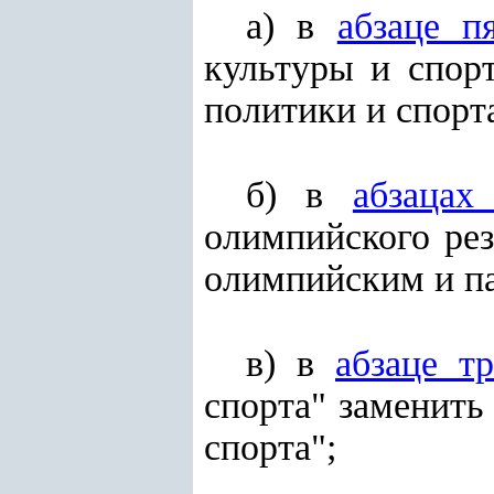
а) в
абзаце п
культуры и спор
политики и спорт
б) в
абзацах
олимпийского рез
олимпийским и п
в) в
абзаце т
спорта" заменит
спорта";