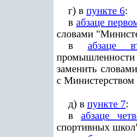
г) в
пункте 6
:
в
абзаце перво
словами "Министе
в
абзаце в
промышленности 
заменить словам
с Министерством 
д) в
пункте 7
:
в
абзаце четв
спортивных школ"