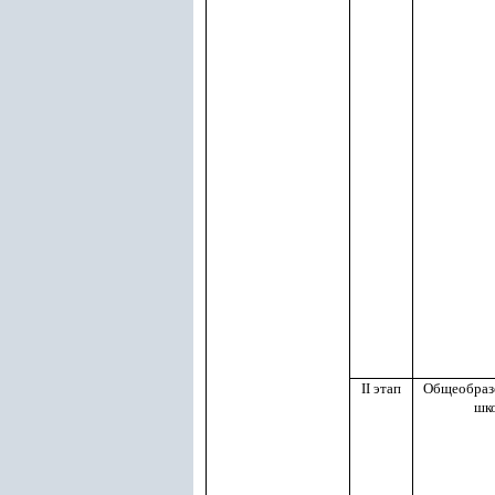
II этап
Общеобраз
шк