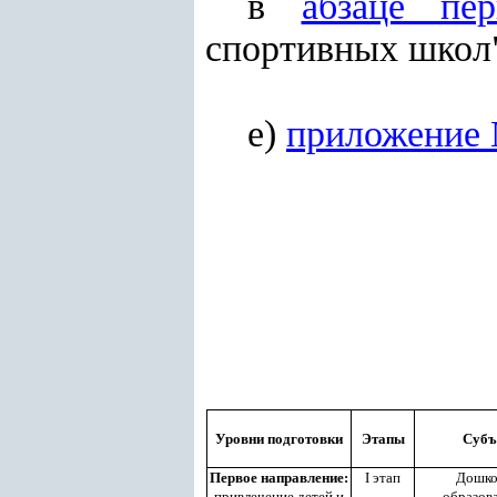
в
абзаце пе
спортивных школ"
е)
приложение 
Уровни подготовки
Этапы
Субъ
Первое направление:
I этап
Дошко
привлечение детей и
образов