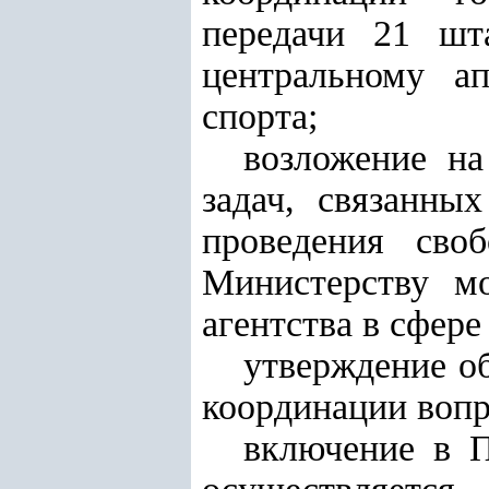
передачи 21 шт
центральному а
спорта;
возложение н
задач, связанны
проведения сво
Министерству м
аген
т
ства в сфер
утверждение о
координации вопр
включение в П