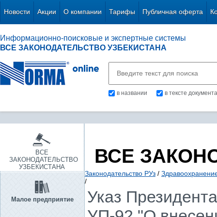
Новости
Акции
О компании
Тарифы
Публичная оферта
К
Информационно-поисковые и экспертные системы
ВСЕ ЗАКОНОДАТЕЛЬСТВО УЗБЕКИСТАНА
в названии
в тексте документ
ВСЕ ЗАКОН
ВСЕ
ЗАКОНОДАТЕЛЬСТВО
УЗБЕКИСТАНА
Законодательство РУз
/
Здравоохранение.
/
Указ Президента 
Малое предприятие
УП-92 "О внесен