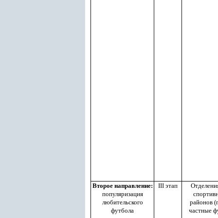
Второе направление:
III этап
Отделени
популяризация
спортив
любительского
районов (
футбола
частные ф