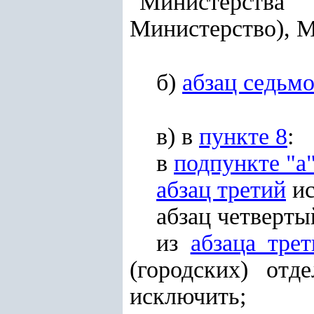
"Министерства
Министерство), М
б)
абзац седьм
в) в
пункте 8
:
в
подпункте "а
абзац третий
ис
абзац четверты
из
абзаца трет
(городских) отд
исключить;