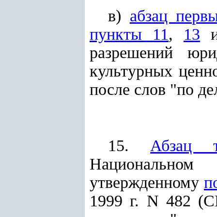
в)
абзац перв
пункты 11
,
13
разрешений юри
культурных ценно
после слов "по д
15.
Абзац т
Национальном 
утвержденному
п
1999 г. N 482 (С