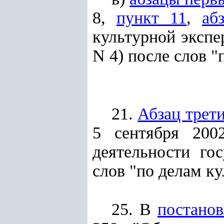
8,
пункт 11
,
аб
культурной экспе
N 4) после слов "
21.
Абзац трет
5 сентября 200
деятельности го
слов "по делам к
25. В
постано