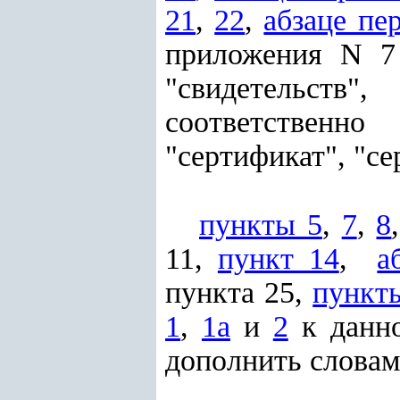
21
,
22
,
абзаце пе
приложения N 7 
"свидетельств",
соответственн
"сертификат", "с
пункты 5
,
7
,
8
11,
пункт 14
,
а
пункта 25,
пункт
1
,
1а
и
2
к данно
дополнить словам