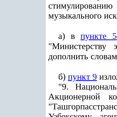
стимулировани
музыкального иск
а) в
пункте 5
"Министерству 
дополнить словам
б)
пункт 9
изло
"9. Националь
Акционерной ко
"Ташгорпасстра
Узбекскому аге