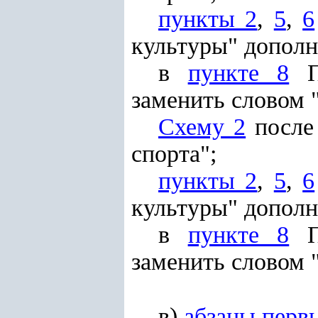
пункты 2
,
5
,
6
культуры" дополн
в
пункте 8
По
заменить словом 
Схему 2
после 
спорта";
пункты 2
,
5
,
6
культуры" дополн
в
пункте 8
По
заменить словом 
в)
абзацы перв