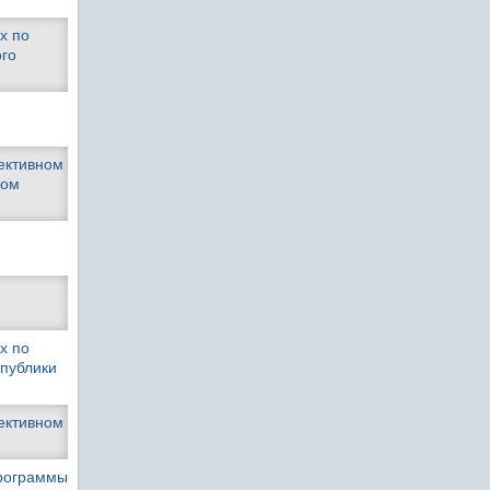
х по
ого
фективном
вом
х по
спублики
фективном
программы