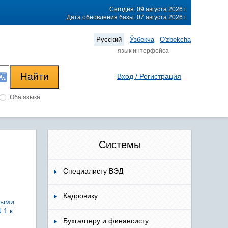
Сегодня: 09 августа 2026 г.
Дата обновления базы: 07 августа 2026 г.
Русский
Ўзбекча
O'zbekcha
язык интерфейса
Вход / Регистрация
Оба языка
Системы
Специалисту ВЭД
Кадровику
ными
 1 к
Бухгалтеру и финансисту