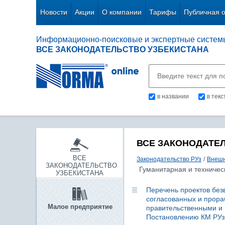
Новости
Акции
О компании
Тарифы
Публичная 
Информационно-поисковые и экспертные систем
ВСЕ ЗАКОНОДАТЕЛЬСТВО УЗБЕКИСТАНА
в названии
в тек
ВСЕ ЗАКОНОДАТЕ
ВСЕ
Законодательство РУз
/
Внешн
ЗАКОНОДАТЕЛЬСТВО
Гуманитарная и техниче
УЗБЕКИСТАНА
Перечень проектов безв
согласованных и прор
Малое предприятие
правительственными и 
Постановлению КМ РУз о