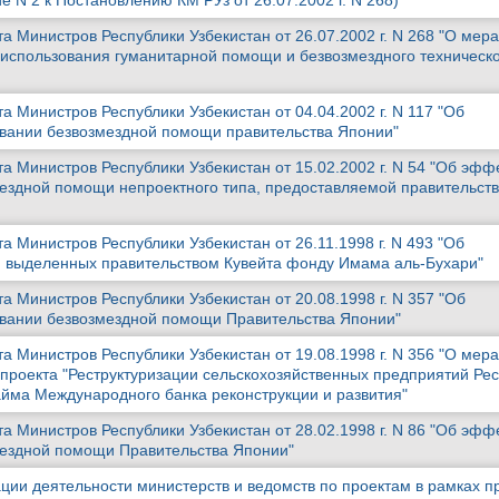
 N 2 к Постановлению КМ РУз от 26.07.2002 г. N 268)
 Министров Республики Узбекистан от 26.07.2002 г. N 268 "О мера
использования гуманитарной помощи и безвозмездного техническ
 Министров Республики Узбекистан от 04.04.2002 г. N 117 "Об
вании безвозмездной помощи правительства Японии"
а Министров Республики Узбекистан от 15.02.2002 г. N 54 "Об эф
ездной помощи непроектного типа, предоставляемой правительст
 Министров Республики Узбекистан от 26.11.1998 г. N 493 "Об
, выделенных правительством Кувейта фонду Имама аль-Бухари"
 Министров Республики Узбекистан от 20.08.1998 г. N 357 "Об
вании безвозмездной помощи Правительства Японии"
 Министров Республики Узбекистан от 19.08.1998 г. N 356 "О мера
проекта "Реструктуризации сельскохозяйственных предприятий Ре
займа Международного банка реконструкции и развития"
а Министров Республики Узбекистан от 28.02.1998 г. N 86 "Об эф
мездной помощи Правительства Японии"
ции деятельности министерств и ведомств по проектам в рамках 