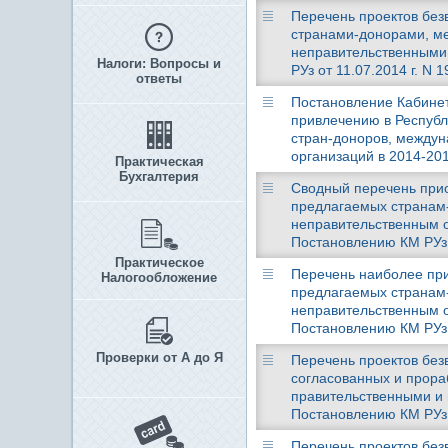
Перечень проектов без
странами-донорами, м
неправительственными 
Налоги: Вопросы и
РУз от 11.07.2014 г. N 1
ответы
Постановление Кабинета
привлечению в Республи
стран-доноров, междун
организаций в 2014-201
Практическая
Бухгалтерия
Сводный перечень прио
предлагаемых странам
неправительственным 
Постановлению КМ РУз о
Практическое
Перечень наиболее при
Налогообложение
предлагаемых странам
неправительственным 
Постановлению КМ РУз о
Проверки от А до Я
Перечень проектов безв
согласованных и прор
правительственными и 
Постановлению КМ РУз о
Перечень проектов без