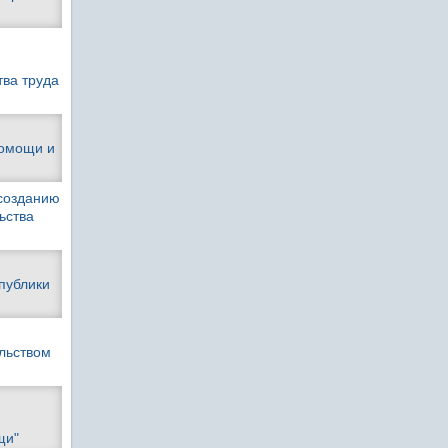
ва труда
помощи и
 созданию
ьства
публики
льством
щи"