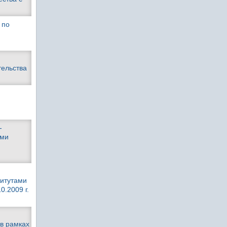
 по
тельства
-
ыми
итутами
0.2009 г.
в рамках