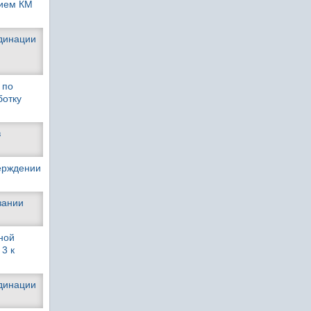
нием КМ
рдинации
 по
ботку
в
верждении
зании
ной
3 к
рдинации