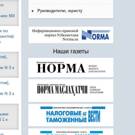
со
Руководителю, юристу
ению КМ
х по
рантов)
х
Наши газеты
ов),
е N 3 к
тов),
е N 3 к
ными
 1 к
со