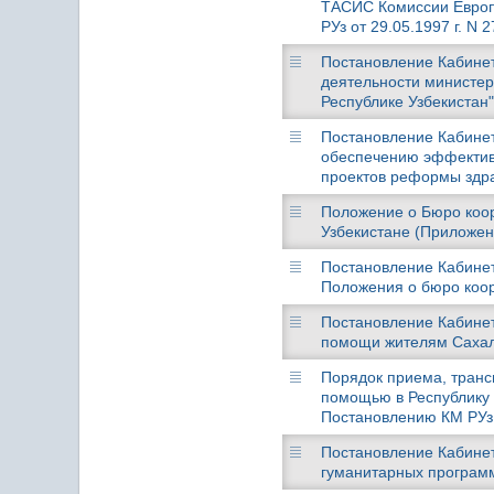
ТАСИС Комиссии Европ
РУз от 29.05.1997 г. N 2
Постановление Кабинет
деятельности министер
Республике Узбекистан"
Постановление Кабинета
обеспечению эффективн
проектов реформы здра
Положение о Бюро коор
Узбекистане (Приложени
Постановление Кабинет
Положения о бюро коор
Постановление Кабинета
помощи жителям Саха
Порядок приема, транс
помощью в Республику 
Постановлению КМ РУз о
Постановление Кабинет
гуманитарных программ