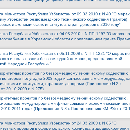
 Министров Республики Узбекистан от 09.03.2010 г. N 40 "О мерах
ку Узбекистан безвозмездного технического содействия (грантов)
вых и экономических институтов, стран-доноров в 2010 году"
та Республики Узбекистан от 04.03.2010 г. N ПП-1297 "О мерах по
лоснабжения в Хорезмской области с привлечением гранта Прави
та Республики Узбекистан от 05.11.2009 г. N ПП-1221 "О мерах по
ного использования безвозмездной помощи, предоставляемой
кой Народной Республики"
оритетных проектов по безвозмездному техническому содействию 
 во втором полугодии 2009 года и согласованным с международн
ческими институтами, странами-донорами (Приложение N 2 к
т 20.10.2009 г. N 275)
ритетных проектов по безвозмездному техническому содействию,
сированию международными финансовыми и экономическими инст
2010-2011 годах (Приложение N 3 к Постановлению КМ РУз от 20.1
 Министров Республики Узбекистан от 24.03.2009 г. N 85 "О
тетных проектов в сфере сельского хозяйства и здравоохранения 