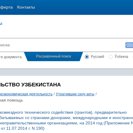
оферта
Контакты
ы
Расширенный поиск
Русский
Ўзбекча
сте документа
ЛЬСТВО УЗБЕКИСТАНА
еэкономическая деятельность
/
Утратившие силу акты
/
ская помощь
озмездного технического содействия (грантов), предварительно
абатываемых со странами-донорами, международными и иностран
неправительственными организациями, на 2014 год (Приложение N
т 11.07.2014 г. N 190)