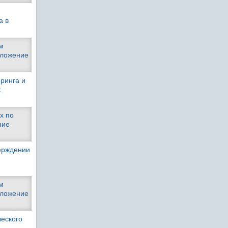
а в
м
иложение
ринга и
к
х по
ние
верждении
м
иложение
ческого