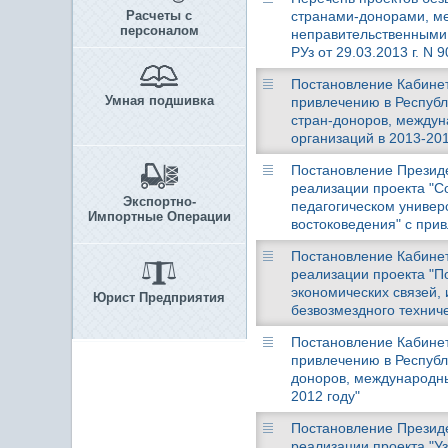
Расчеты с
странами-донорами, м
персоналом
неправительственными 
РУз от 29.03.2013 г. N 9
Постановление Кабинета
Умная подшивка
привлечению в Республи
стран-доноров, междун
организаций в 2013-201
Постановление Президен
реализации проекта "С
Экспортно-
педагогическом универ
Импортные Операции
востоковедения" с при
Постановление Кабинета
реализации проекта "П
экономических связей, 
Юрист Предприятия
безвозмездного техниче
Постановление Кабинета
привлечению в Республи
доноров, международны
2012 году"
Постановление Президен
реализации проекта "Уз