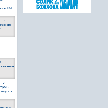
ению КМ
 по
рантов)
х
х по
е внешних
 по
стран-
заций в
ества с