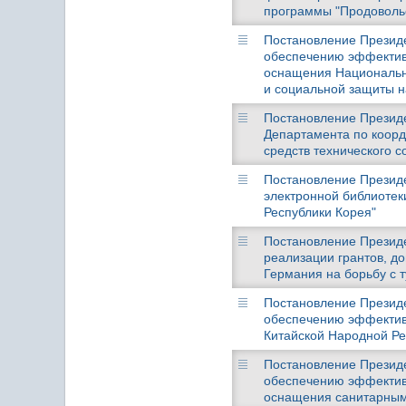
программы "Продовольс
Постановление Президен
обеспечению эффектив
оснащения Национально
и социальной защиты н
Постановление Президен
Департамента по коорд
средств технического 
Постановление Президе
электронной библиотек
Республики Корея"
Постановление Президен
реализации грантов, д
Германия на борьбу с т
Постановление Президен
обеспечению эффективн
Китайской Народной Ре
Постановление Президен
обеспечению эффективн
оснащения санитарным