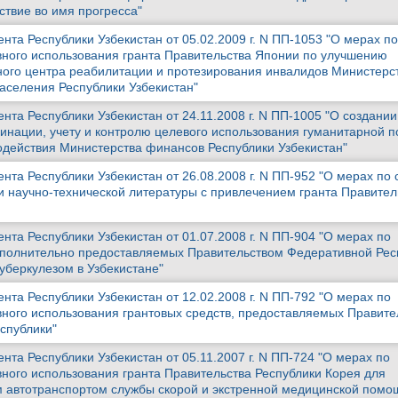
твие во имя прогресса"
та Республики Узбекистан от 05.02.2009 г. N ПП-1053 "О мерах по
ного использования гранта Правительства Японии по улучшению
го центра реабилитации и протезирования инвалидов Министерст
аселения Республики Узбекистан"
та Республики Узбекистан от 24.11.2008 г. N ПП-1005 "О создании
инации, учету и контролю целевого использования гуманитарной 
содействия Министерства финансов Республики Узбекистан"
нта Республики Узбекистан от 26.08.2008 г. N ПП-952 "О мерах по
и научно-технической литературы с привлечением гранта Правител
та Республики Узбекистан от 01.07.2008 г. N ПП-904 "О мерах по
ополнительно предоставляемых Правительством Федеративной Рес
уберкулезом в Узбекистане"
та Республики Узбекистан от 12.02.2008 г. N ПП-792 "О мерах по
ого использования грантовых средств, предоставляемых Правите
спублики"
та Республики Узбекистан от 05.11.2007 г. N ПП-724 "О мерах по
ого использования гранта Правительства Республики Корея для
 автотранспортом службы скорой и экстренной медицинской помо