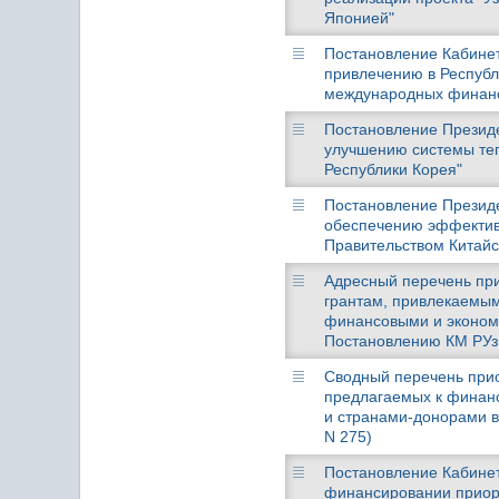
Японией"
Постановление Кабинета
привлечению в Республи
международных финансо
Постановление Президен
улучшению системы теп
Республики Корея"
Постановление Президен
обеспечению эффектив
Правительством Китайс
Адресный перечень при
грантам, привлекаемым
финансовыми и экономи
Постановлению КМ РУз о
Сводный перечень прио
предлагаемых к финан
и странами-донорами в 
N 275)
Постановление Кабинета
финансировании приори