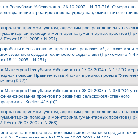
та Республики Узбекистан от 26.10.2007 г. N ПП-716 "О мерах по
редотвращение и реагирование на угрозу пандемии птичьего грипп
онтроля за приемом, учетом, адресным распределением и целевы
 гуманитарной помощи и мониторинга гуманитарных проектов (Пр
 РУз от 15.11.2005 г. N 251)
роработки и согласования проектных предложений, а также монито
спользованием средств технического содействия (Приложение N 4 
т 15.11.2005 г. N 251)
 Министров Республики Узбекистан от 17.03.2004 г. N 127 "О мера
ездной помощи Правительства Японии в рамках проекта "Увеличе
ьствия (KR2)"
а Министров Республики Узбекистан от 08.09.2003 г. N 389 "Об ут
финансирования проектов по развитию сельскохозяйственного
программы "Section-416 (b)"
онтроля за приемом, учетом, адресным распределением и целевы
 гуманитарной помощи и мониторинга гуманитарных проектов (Пр
 РУз от 26.07.2002 г. N 268)
ониторинга и контроля за целевым использованием средств техни