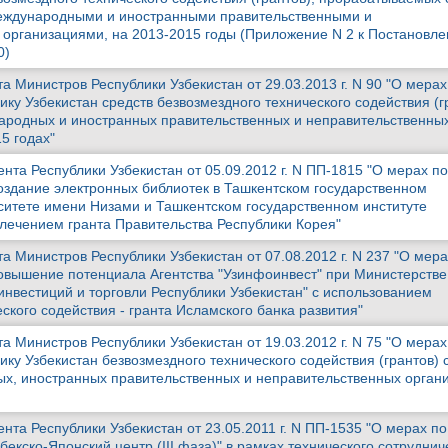
еждународными и иностранными правительственными и
организациями, на 2013-2015 годы (Приложение N 2 к Постановл
0)
 Министров Республики Узбекистан от 29.03.2013 г. N 90 "О мерах
ку Узбекистан средств безвозмездного технического содействия (г
ародных и иностранных правительственных и неправительственны
5 годах"
та Республики Узбекистан от 05.09.2012 г. N ПП-1815 "О мерах по
оздание электронных библиотек в Ташкентском государственном
ситете имени Низами и Ташкентском государственном институте
влечением гранта Правительства Республики Корея"
 Министров Республики Узбекистан от 07.08.2012 г. N 237 "О мера
овышение потенциала Агентства "Узинфоинвест" при Министерств
инвестиций и торговли Республики Узбекистан" с использованием
ского содействия - гранта Исламского банка развития"
 Министров Республики Узбекистан от 19.03.2012 г. N 75 "О мерах
ку Узбекистан безвозмездного технического содействия (грантов) 
х, иностранных правительственных и неправительственных органи
та Республики Узбекистан от 23.05.2011 г. N ПП-1535 "О мерах по
бекско-Японский центр (III фаза)" в рамках технического сотруднич