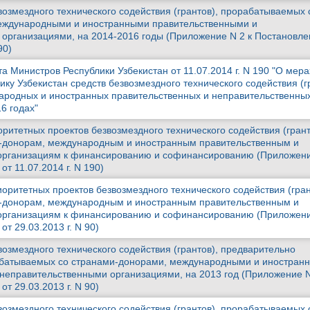
возмездного технического содействия (грантов), прорабатываемых 
еждународными и иностранными правительственными и
организациями, на 2014-2016 годы (Приложение N 2 к Постановл
90)
 Министров Республики Узбекистан от 11.07.2014 г. N 190 "О мера
ку Узбекистан средств безвозмездного технического содействия (г
ародных и иностранных правительственных и неправительственны
6 годах"
ритетных проектов безвозмездного технического содействия (грант
-донорам, международным и иностранным правительственным и
организациям к финансированию и софинансированию (Приложени
т 11.07.2014 г. N 190)
оритетных проектов безвозмездного технического содействия (гран
-донорам, международным и иностранным правительственным и
организациям к финансированию и софинансированию (Приложени
т 29.03.2013 г. N 90)
озмездного технического содействия (грантов), предварительно
абатываемых со странами-донорами, международными и иностран
неправительственными организациями, на 2013 год (Приложение N
т 29.03.2013 г. N 90)
возмездного технического содействия (грантов), прорабатываемых 