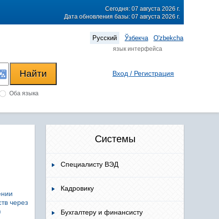
Сегодня: 07 августа 2026 г.
Дата обновления базы: 07 августа 2026 г.
Русский
Ўзбекча
O'zbekcha
язык интерфейса
Вход / Регистрация
Оба языка
Системы
Специалисту ВЭД
Кадровику
ении
тв через
)
Бухгалтеру и финансисту