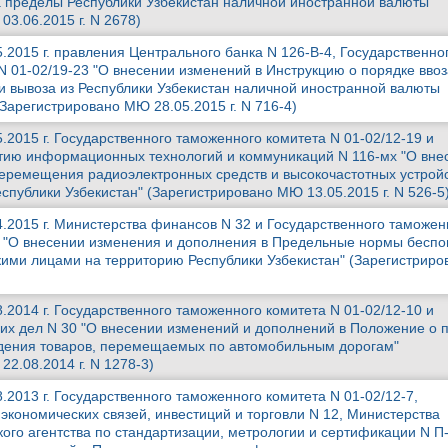
а пределы Республики Узбекистан наличной иностранной валюты"
3.06.2015 г. N 2678)
.2015 г. правления Центрального банка N 126-В-4, Государственно
N 01-02/19-23 "О внесении изменений в Инструкцию о порядке ввоз
 и вывоза из Республики Узбекистан наличной иностранной валюты
Зарегистрировано МЮ 28.05.2015 г. N 716-4)
.2015 г. Государственного таможенного комитета N 01-02/12-19 и
тию информационных технологий и коммуникаций N 116-мх "О вне
еремещения радиоэлектронных средств и высокочастотных устройс
спублики Узбекистан" (Зарегистрировано МЮ 13.05.2015 г. N 526-5
4.2015 г. Министерства финансов N 32 и Государственного таможен
2 "О внесении изменения и дополнения в Предельные нормы бесп
кими лицами на территорию Республики Узбекистан" (Зарегистрир
.2014 г. Государственного таможенного комитета N 01-02/12-10 и
их дел N 30 "О внесении изменений и дополнений в Положение о 
дения товаров, перемещаемых по автомобильным дорогам"
2.08.2014 г. N 1278-3)
.2013 г. Государственного таможенного комитета N 01-02/12-7,
экономических связей, инвестиций и торговли N 12, Министерства
кого агентства по стандартизации, метрологии и сертификации N П