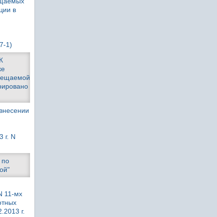
ещаемых
ции в
7-1)
К
ке
емещаемой
рировано
 внесении
 г. N
 по
ой"
N 11-мх
отных
.2013 г.