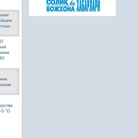
ении
нейшем
ртных
АО
ния
ниям
МЮ
ении
льным
ерства
-5 "О