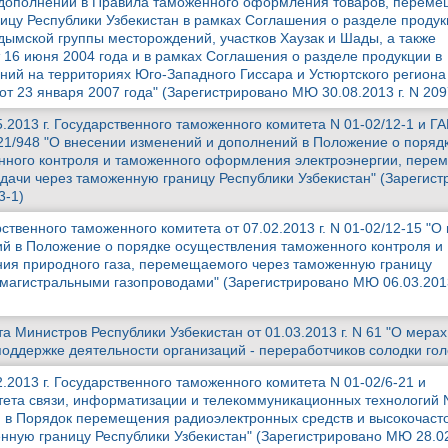
 дополнений в Правила таможенного оформления товаров, перем
ицу Республики Узбекистан в рамках Соглашения о разделе продук
дымской группы месторождений, участков Хаузак и Шады, а также
т 16 июня 2004 года и в рамках Соглашения о разделе продукции в
ий на территориях Юго-Западного Гиссара и Устюртского региона
от 23 января 2007 года" (Зарегистрировано МЮ 30.08.2013 г. N 209
.2013 г. Государственного таможенного комитета N 01-02/12-1 и ГА
-21/948 "О внесении изменений и дополнений в Положение о поряд
нного контроля и таможенного оформления электроэнергии, пер
дачи через таможенную границу Республики Узбекистан" (Зарегист
3-1)
твенного таможенного комитета от 07.02.2013 г. N 01-02/12-15 "О
й в Положение о порядке осуществления таможенного контроля и
ия природного газа, перемещаемого через таможенную границу
 магистральными газопроводами" (Зарегистрировано МЮ 06.03.2013
 Министров Республики Узбекистан от 01.03.2013 г. N 61 "О мерах
оддержке деятельности организаций - переработчиков солодки гол
.2013 г. Государственного таможенного комитета N 01-02/6-21 и
тета связи, информатизации и телекоммуникационных технологий 
 в Порядок перемещения радиоэлектронных средств и высокочаст
нную границу Республики Узбекистан" (Зарегистрировано МЮ 28.02