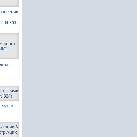
 внесении
г. N 701-
женного
 МЮ
ении
трольными
N 324)
лизации
фикации N
нструкцию