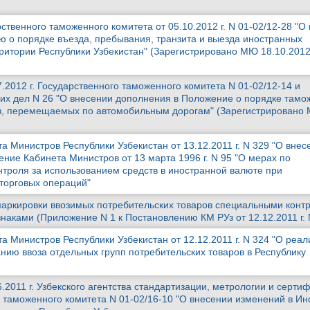
твенного таможенного комитета от 05.10.2012 г. N 01-02/12-28 "О
ю о порядке въезда, пребывания, транзита и выезда иностранных
ритории Республики Узбекистан" (Зарегистрировано МЮ 18.10.2012 
.2012 г. Государственного таможенного комитета N 01-02/12-14 и
их дел N 26 "О внесении дополнения в Положение о порядке тамо
в, перемещаемых по автомобильным дорогам" (Зарегистрировано
 Министров Республики Узбекистан от 13.12.2011 г. N 329 "О внес
ние Кабинета Министров от 13 марта 1996 г. N 95 "О мерах по
троля за использованием средств в иностранной валюте при
торговых операций"
аркировки ввозимых потребительских товаров специальными кон
аками (Приложение N 1 к Постановлению КМ РУз от 12.12.2011 г. 
 Министров Республики Узбекистан от 12.12.2011 г. N 324 "О реа
нию ввоза отдельных групп потребительских товаров в Республику
.2011 г. Узбекского агентства стандартизации, метрологии и серти
о таможенного комитета N 01-02/16-10 "О внесении изменений в И