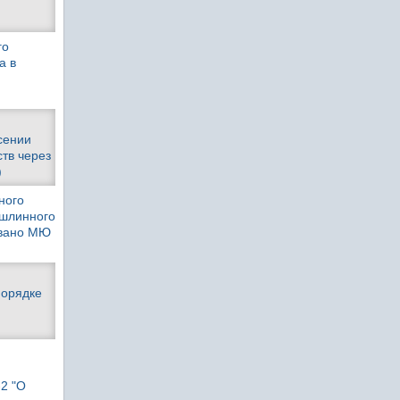
го
а в
сении
тв через
)
ного
ошлинного
овано МЮ
порядке
-2 "О