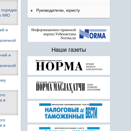
 порядке
Руководителю, юристу
но МЮ
ий и
наличной
Наши газеты
ений и
наличной
ему
ого
а в
ого
а в