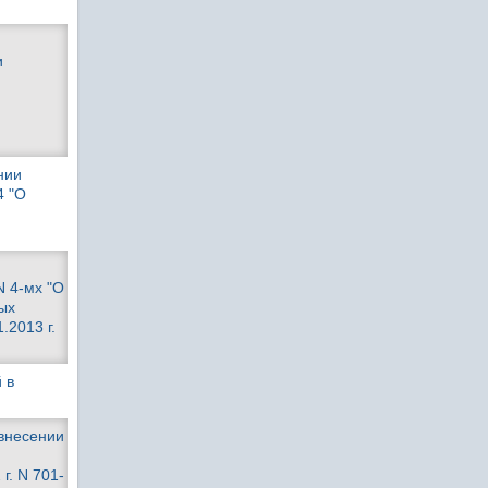
и
нии
4 "О
N 4-мх "О
ых
.2013 г.
 в
 внесении
г. N 701-