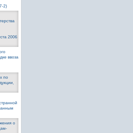
7-2)
терства
уста 2006
ого
дке ввоза
х по
дукции,
странной
ованным
ожения о
цам-