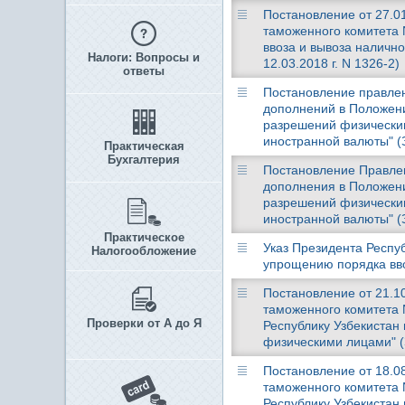
Постановление от 27.01
таможенного комитета 
ввоза и вывоза наличн
Налоги: Вопросы и
12.03.2018 г. N 1326-2)
ответы
Постановление правлени
дополнений в Положени
разрешений физическим
иностранной валюты" (
Практическая
Бухгалтерия
Постановление Правлени
дополнения в Положени
разрешений физическим
иностранной валюты" (
Практическое
Указ Президента Респуб
Налогообложение
упрощению порядка вв
Постановление от 21.10
таможенного комитета 
Проверки от А до Я
Республику Узбекистан
физическими лицами" (
Постановление от 18.08
таможенного комитета 
Республику Узбекистан