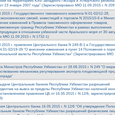
ий на территориях Юго-Западного Гиссара и Устюртского региона
от 23 января 2007 года" (Зарегистрировано МЮ 11.09.2015 г. N 209
.2015 г. Государственного таможенного комитета N 01-02/12-28,
экономических связей, инвестиций и торговли N 2015/10-6 и Минис
сении изменений в Правила таможенного оформления товаров,
аможенную границу Республики Узбекистан в рамках выполнения
родукции в отношении узбекской части Аральского моря от 30 авг
о МЮ 11.09.2015 г. N 1732-1)
.2015 г. правления Центрального банка N 249-В-1 и Государственн
N 01-02/19-39 "О внесении изменения в пункт 14 Положения о поря
иональной валюты Республики Узбекистан" (Зарегистрировано МЮ
 Министров Республики Узбекистан от 28.08.2015 г. N 249 "О мера
ствованию механизма регулирования экспорта плодоовощной про
нограда"
выдачи Центральным банком Республики Узбекистан разрешений
дентам на вывоз за пределы Республики Узбекистан наличной ино
становлением правления ЦБ от 16.05.2015 г. N 12/6, зарегистрир
8)
ия Центрального банка 16.05.2015 г. N 12/6 "Об утверждении Пол
альным банком Республики Узбекистан разрешений физическим ли