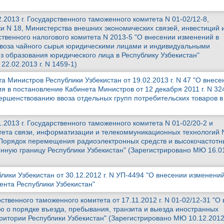
.2013 г. Государственного таможенного комитета N 01-02/12-8,
и N 18, Министерства внешних экономических связей, инвестиций 
ственного налогового комитета N 2013-5 "О внесении изменений в
ввоза чайного сырья юридическими лицами и индивидуальными
 образования юридического лица в Республику Узбекистан"
2.02.2013 г. N 1459-1)
 Министров Республики Узбекистан от 19.02.2013 г. N 47 "О внесе
я в постановление Кабинета Министров от 12 декабря 2011 г. N 32
ершенствованию ввоза отдельных групп потребительских товаров в
.2013 г. Государственного таможенного комитета N 01-02/20-2 и
тета связи, информатизации и телекоммуникационных технологий 
Порядок перемещения радиоэлектронных средств и высокочастотн
нную границу Республики Узбекистан" (Зарегистрировано МЮ 16.01
лики Узбекистан от 30.12.2012 г. N УП-4494 "О внесении изменений
ента Республики Узбекистан"
твенного таможенного комитета от 17.11.2012 г. N 01-02/12-31 "О
ю о порядке въезда, пребывания, транзита и выезда иностранных
ритории Республики Узбекистан" (Зарегистрировано МЮ 10.12.2012 