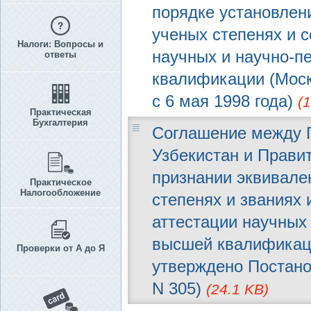
порядке установлен
ученых степенях и с
Налоги: Вопросы и
научных и научно-п
ответы
квалификации (Москв
с 6 мая 1998 года)
(
Практическая
Бухгалтерия
Соглашение между 
Узбекистан и Прави
признании эквивале
Практическое
Налогообложение
степенях и званиях 
аттестации научных 
высшей квалификаци
Проверки от А до Я
утверждено Постано
N 305)
(24.1 KB)