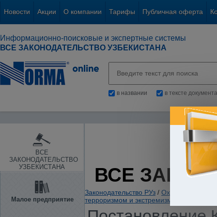
Новости
Акции
О компании
Тарифы
Публичная оферта
К
Информационно-поисковые и экспертные системы
ВСЕ ЗАКОНОДАТЕЛЬСТВО УЗБЕКИСТАНА
в названии
в тексте документ
ВСЕ
ЗАКОНОДАТЕЛЬСТВО
УЗБЕКИСТАНА
ВСЕ ЗАКОН
Законодательство РУз
/
Охрана правопор
Малое предприятие
терроризмом и экстремизмом
/
Постановление К