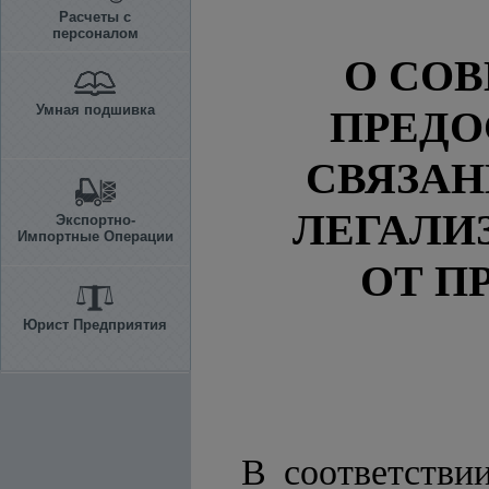
Расчеты с
персоналом
О СО
Умная подшивка
ПРЕД
СВЯЗА
ЛЕГАЛИ
Экспортно-
Импортные Операции
ОТ П
Юрист Предприятия
В соответстви