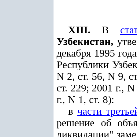
XIII.
В
ст
Узбекистан,
утве
декабря 1995 год
Республики Узбеки
N 2, ст. 56, N 9, ст
ст. 229; 2001 г., N
г., N 1, ст. 8):
в
части третье
решение об объя
ликвидации" заме