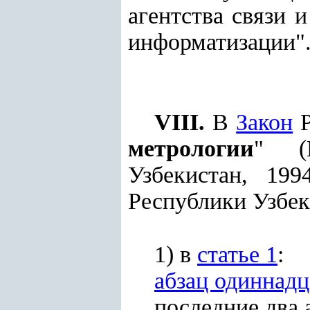
агентства связи 
информатизации"
VIII.
В
Закон
Р
метрологии
" (В
Узбекистан, 19
Республики Узбекис
1) в
статье 1
:
абзац одиннад
последние два 