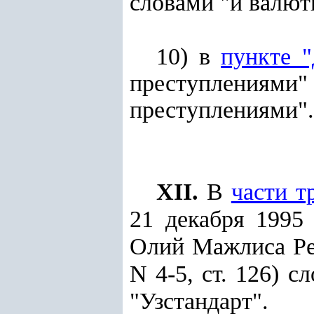
словами "и валют
10) в
пункте "
преступлениями"
преступлениями".
XII.
В
части т
21 декабря 1995
Олий Мажлиса Респ
N 4-5, ст. 126) с
"Узстандарт".