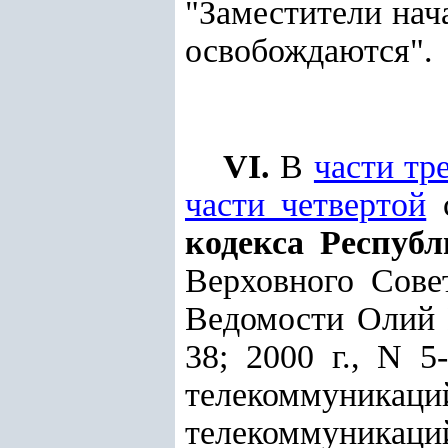
"Заместители нач
освобождаются".
VI.
В
части тр
части четвертой
с
кодекса Респуб
Верховного Совет
Ведомости Олий М
38; 2000 г., N 5
телекоммуник
телекоммуникаци